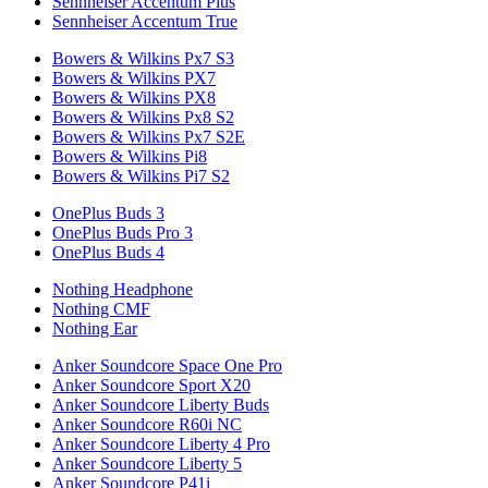
Sennheiser Accentum Plus
Sennheiser Accentum True
Bowers & Wilkins Px7 S3
Bowers & Wilkins PX7
Bowers & Wilkins PX8
Bowers & Wilkins Px8 S2
Bowers & Wilkins Px7 S2E
Bowers & Wilkins Pi8
Bowers & Wilkins Pi7 S2
OnePlus Buds 3
OnePlus Buds Pro 3
OnePlus Buds 4
Nothing Headphone
Nothing CMF
Nothing Ear
Anker Soundcore Space One Pro
Anker Soundcore Sport X20
Anker Soundcore Liberty Buds
Anker Soundcore R60i NC
Anker Soundcore Liberty 4 Pro
Anker Soundcore Liberty 5
Anker Soundcore P41i