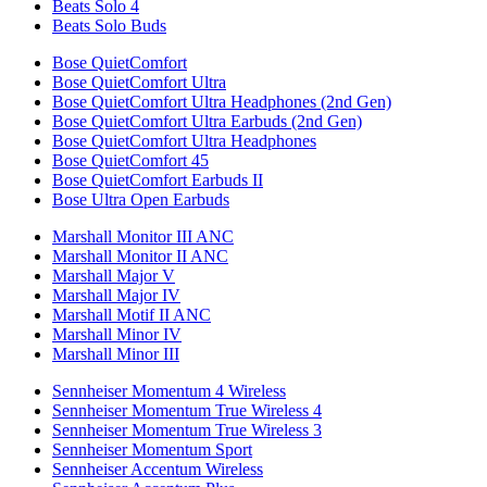
Beats Solo 4
Beats Solo Buds
Bose QuietComfort
Bose QuietComfort Ultra
Bose QuietComfort Ultra Headphones (2nd Gen)
Bose QuietComfort Ultra Earbuds (2nd Gen)
Bose QuietComfort Ultra Headphones
Bose QuietComfort 45
Bose QuietComfort Earbuds II
Bose Ultra Open Earbuds
Marshall Monitor III ANC
Marshall Monitor II ANC
Marshall Major V
Marshall Major IV
Marshall Motif II ANC
Marshall Minor IV
Marshall Minor III
Sennheiser Momentum 4 Wireless
Sennheiser Momentum True Wireless 4
Sennheiser Momentum True Wireless 3
Sennheiser Momentum Sport
Sennheiser Accentum Wireless