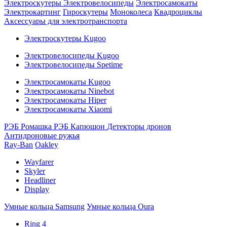
Электроскутеры
Электровелосипеды
Электросамокаты
Электрокартинг
Гироскутеры
Моноколеса
Квадроциклы
Аксессуары для электротранспорта
Электроскутеры Kugoo
Электровелосипеды Kugoo
Электровелосипеды Spetime
Электросамокаты Kugoo
Электросамокаты Ninebot
Электросамокаты Hiper
Электросамокаты Xiaomi
РЭБ Ромашка
РЭБ Капюшон
Детекторы дронов
Антидроновые ружья
Ray-Ban
Oakley
Wayfarer
Skyler
Headliner
Display
Умные кольца Samsung
Умные кольца Oura
Ring 4