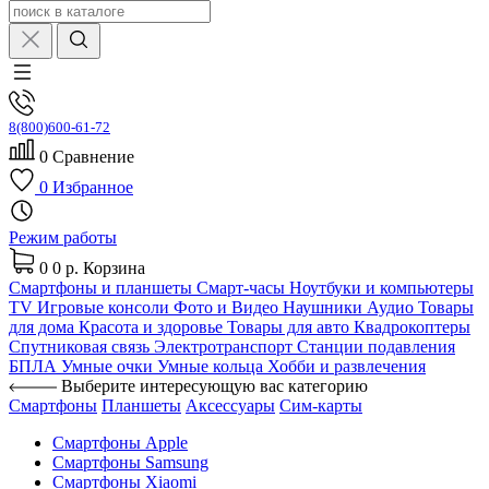
8(800)600-61-72
0
Сравнение
0
Избранное
Режим работы
0
0 р.
Корзина
Смартфоны и планшеты
Смарт-часы
Ноутбуки и компьютеры
TV
Игровые консоли
Фото и Видео
Наушники
Аудио
Товары
для дома
Красота и здоровье
Товары для авто
Квадрокоптеры
Спутниковая связь
Электротранспорт
Станции подавления
БПЛА
Умные очки
Умные кольца
Хобби и развлечения
Выберите интересующую вас категорию
Смартфоны
Планшеты
Аксессуары
Сим-карты
Смартфоны Apple
Смартфоны Samsung
Смартфоны Xiaomi