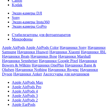
Canon
Kodak
Экшн-камеры DJI
Sony
Экшн-камеры Insta360
Экшн-камеры GoPro
Стабилизаторы для фотоаппаратов
Микрофоны
Apple AirPods
Apple AirPods Color
Наушники Sony
Наушники
Samsung
Наушники Huawei
Наушники Xiaomi
Наушники JBL
Наушники Beats
Наушники Bose
Наушники Marshall
Наушники Sennheiser
Наушники Google Pixel
Наушники
Bowers & Wilkins
Наушники OnePlus
Наушники Bang &
Olufsen
Наушники Nothing
Наушники Яндекс
Наушники
Dyson
Наушники Anker
Аксессуары для наушников
Apple AirPods Max
Apple AirPods Pro
Apple AirPods 4
Apple AirPods 3
Apple AirPods 2
Apple EarPods