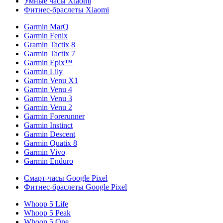
Умные часы Xiaomi
Фитнес-браслеты Xiaomi
Garmin MarQ
Garmin Fenix
Gramin Tactix 8
Garmin Tactix 7
Garmin Epix™
Garmin Lily
Garmin Venu X1
Garmin Venu 4
Garmin Venu 3
Garmin Venu 2
Garmin Forerunner
Garmin Instinct
Garmin Descent
Garmin Quatix 8
Garmin Vivo
Garmin Enduro
Смарт-часы Google Pixel
Фитнес-браслеты Google Pixel
Whoop 5 Life
Whoop 5 Peak
Whoop 5 One