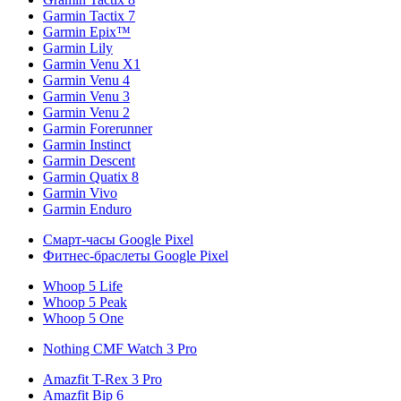
Garmin Tactix 7
Garmin Epix™
Garmin Lily
Garmin Venu X1
Garmin Venu 4
Garmin Venu 3
Garmin Venu 2
Garmin Forerunner
Garmin Instinct
Garmin Descent
Garmin Quatix 8
Garmin Vivo
Garmin Enduro
Смарт-часы Google Pixel
Фитнес-браслеты Google Pixel
Whoop 5 Life
Whoop 5 Peak
Whoop 5 One
Nothing CMF Watch 3 Pro
Amazfit T-Rex 3 Pro
Amazfit Bip 6