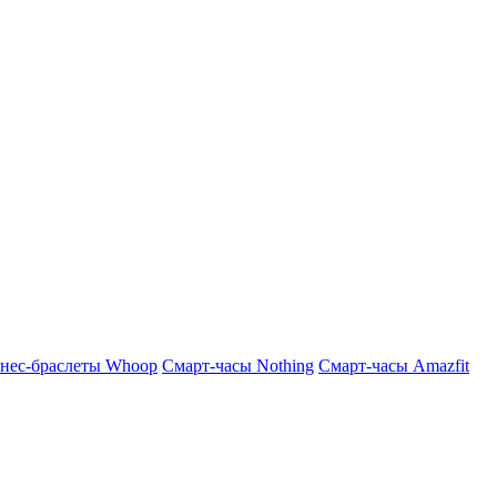
нес-браслеты Whoop
Смарт-часы Nothing
Смарт-часы Amazfit