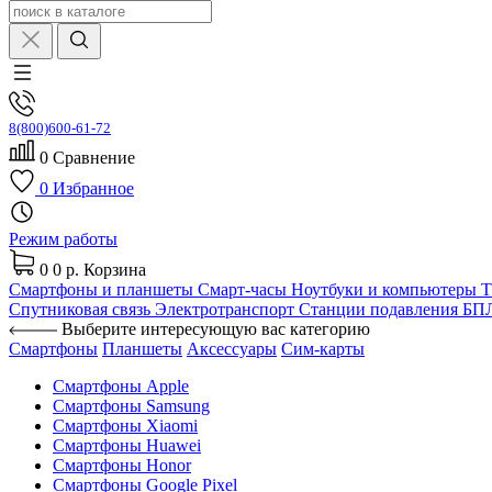
8(800)600-61-72
0
Сравнение
0
Избранное
Режим работы
0
0 р.
Корзина
Смартфоны и планшеты
Смарт-часы
Ноутбуки и компьютеры
Спутниковая связь
Электротранспорт
Станции подавления Б
Выберите интересующую вас категорию
Смартфоны
Планшеты
Аксессуары
Сим-карты
Смартфоны Apple
Смартфоны Samsung
Смартфоны Xiaomi
Смартфоны Huawei
Смартфоны Honor
Смартфоны Google Pixel