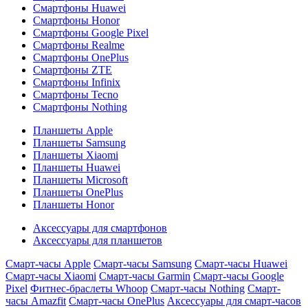
Смартфоны Huawei
Смартфоны Honor
Смартфоны Google Pixel
Смартфоны Realme
Смартфоны OnePlus
Смартфоны ZTE
Смартфоны Infinix
Смартфоны Tecno
Смартфоны Nothing
Планшеты Apple
Планшеты Samsung
Планшеты Xiaomi
Планшеты Huawei
Планшеты Microsoft
Планшеты OnePlus
Планшеты Honor
Аксессуары для смартфонов
Аксессуары для планшетов
Смарт-часы Apple
Смарт-часы Samsung
Смарт-часы Huawei
Смарт-часы Xiaomi
Смарт-часы Garmin
Смарт-часы Google
Pixel
Фитнес-браслеты Whoop
Смарт-часы Nothing
Смарт-
часы Amazfit
Смарт-часы OnePlus
Аксессуары для смарт-часов