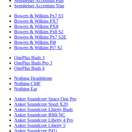
Sennheiser Accentum Plus
Sennheiser Accentum True
Bowers & Wilkins Px7 S3
Bowers & Wilkins PX7
Bowers & Wilkins PX8
Bowers & Wilkins Px8 S2
Bowers & Wilkins Px7 S2E
Bowers & Wilkins Pi8
Bowers & Wilkins Pi7 S2
OnePlus Buds 3
OnePlus Buds Pro 3
OnePlus Buds 4
Nothing Headphone
Nothing CMF
Nothing Ear
Anker Soundcore Space One Pro
Anker Soundcore Sport X20
Anker Soundcore Liberty Buds
Anker Soundcore R60i NC
Anker Soundcore Liberty 4 Pro
Anker Soundcore Liberty 5
Anker Soundcore P41i