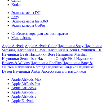
Canon
Kodak
Экшн-камеры DJI
Sony
Экшн-камеры Insta360
Экшн-камеры GoPro
Стабилизаторы для фотоаппаратов
Микрофоны
Apple AirPods
Apple AirPods Color
Наушники Sony
Наушники
Samsung
Наушники Huawei
Наушники Xiaomi
Наушники JBL
Наушники Beats
Наушники Bose
Наушники Marshall
Наушники Sennheiser
Наушники Google Pixel
Наушники
Bowers & Wilkins
Наушники OnePlus
Наушники Bang &
Olufsen
Наушники Nothing
Наушники Яндекс
Наушники
Dyson
Наушники Anker
Аксессуары для наушников
Apple AirPods Max
Apple AirPods Pro
Apple AirPods 4
Apple AirPods 3
Apple AirPods 2
Apple EarPods