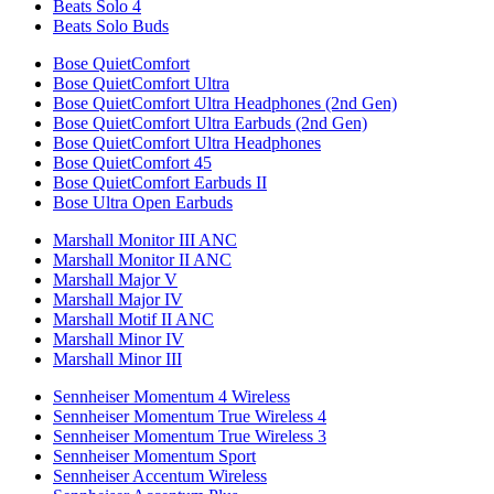
Beats Solo 4
Beats Solo Buds
Bose QuietComfort
Bose QuietComfort Ultra
Bose QuietComfort Ultra Headphones (2nd Gen)
Bose QuietComfort Ultra Earbuds (2nd Gen)
Bose QuietComfort Ultra Headphones
Bose QuietComfort 45
Bose QuietComfort Earbuds II
Bose Ultra Open Earbuds
Marshall Monitor III ANC
Marshall Monitor II ANC
Marshall Major V
Marshall Major IV
Marshall Motif II ANC
Marshall Minor IV
Marshall Minor III
Sennheiser Momentum 4 Wireless
Sennheiser Momentum True Wireless 4
Sennheiser Momentum True Wireless 3
Sennheiser Momentum Sport
Sennheiser Accentum Wireless