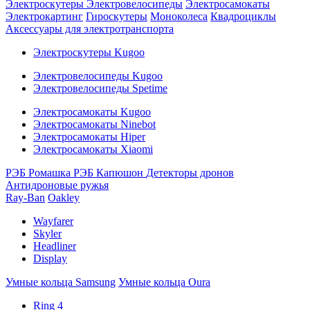
Электроскутеры
Электровелосипеды
Электросамокаты
Электрокартинг
Гироскутеры
Моноколеса
Квадроциклы
Аксессуары для электротранспорта
Электроскутеры Kugoo
Электровелосипеды Kugoo
Электровелосипеды Spetime
Электросамокаты Kugoo
Электросамокаты Ninebot
Электросамокаты Hiper
Электросамокаты Xiaomi
РЭБ Ромашка
РЭБ Капюшон
Детекторы дронов
Антидроновые ружья
Ray-Ban
Oakley
Wayfarer
Skyler
Headliner
Display
Умные кольца Samsung
Умные кольца Oura
Ring 4