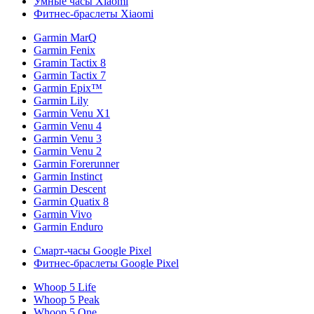
Умные часы Xiaomi
Фитнес-браслеты Xiaomi
Garmin MarQ
Garmin Fenix
Gramin Tactix 8
Garmin Tactix 7
Garmin Epix™
Garmin Lily
Garmin Venu X1
Garmin Venu 4
Garmin Venu 3
Garmin Venu 2
Garmin Forerunner
Garmin Instinct
Garmin Descent
Garmin Quatix 8
Garmin Vivo
Garmin Enduro
Смарт-часы Google Pixel
Фитнес-браслеты Google Pixel
Whoop 5 Life
Whoop 5 Peak
Whoop 5 One