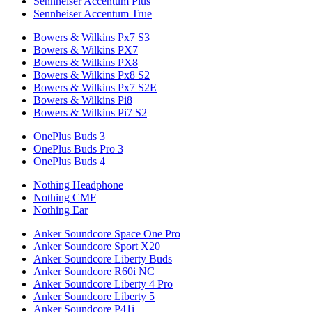
Sennheiser Accentum Plus
Sennheiser Accentum True
Bowers & Wilkins Px7 S3
Bowers & Wilkins PX7
Bowers & Wilkins PX8
Bowers & Wilkins Px8 S2
Bowers & Wilkins Px7 S2E
Bowers & Wilkins Pi8
Bowers & Wilkins Pi7 S2
OnePlus Buds 3
OnePlus Buds Pro 3
OnePlus Buds 4
Nothing Headphone
Nothing CMF
Nothing Ear
Anker Soundcore Space One Pro
Anker Soundcore Sport X20
Anker Soundcore Liberty Buds
Anker Soundcore R60i NC
Anker Soundcore Liberty 4 Pro
Anker Soundcore Liberty 5
Anker Soundcore P41i