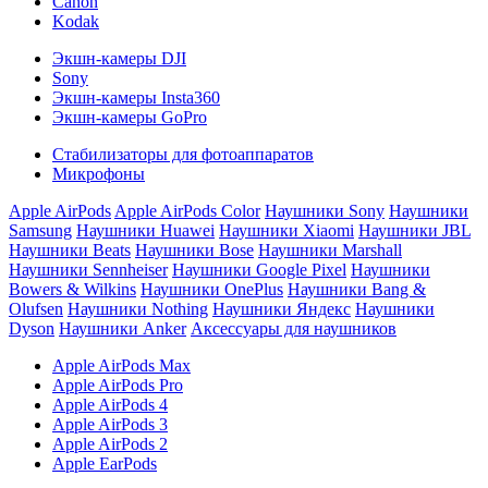
Canon
Kodak
Экшн-камеры DJI
Sony
Экшн-камеры Insta360
Экшн-камеры GoPro
Стабилизаторы для фотоаппаратов
Микрофоны
Apple AirPods
Apple AirPods Color
Наушники Sony
Наушники
Samsung
Наушники Huawei
Наушники Xiaomi
Наушники JBL
Наушники Beats
Наушники Bose
Наушники Marshall
Наушники Sennheiser
Наушники Google Pixel
Наушники
Bowers & Wilkins
Наушники OnePlus
Наушники Bang &
Olufsen
Наушники Nothing
Наушники Яндекс
Наушники
Dyson
Наушники Anker
Аксессуары для наушников
Apple AirPods Max
Apple AirPods Pro
Apple AirPods 4
Apple AirPods 3
Apple AirPods 2
Apple EarPods