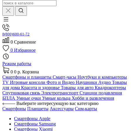
8(800)600-61-72
0
Сравнение
0
Избранное
Режим работы
0
0 р.
Корзина
Смартфоны и планшеты
Смарт-часы
Ноутбуки и компьютеры
TV
Игровые консоли
Фото и Видео
Наушники
Аудио
Товары
для дома
Красота и здоровье
Товары для авто
Квадрокоптеры
Спутниковая связь
Электротранспорт
Станции подавления
БПЛА
Умные очки
Умные кольца
Хобби и развлечения
Выберите интересующую вас категорию
Смартфоны
Планшеты
Аксессуары
Сим-карты
Смартфоны Apple
Смартфоны Samsung
Смартфоны Xiaomi