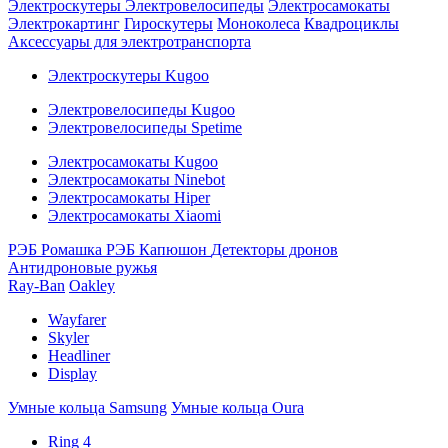
Электроскутеры
Электровелосипеды
Электросамокаты
Электрокартинг
Гироскутеры
Моноколеса
Квадроциклы
Аксессуары для электротранспорта
Электроскутеры Kugoo
Электровелосипеды Kugoo
Электровелосипеды Spetime
Электросамокаты Kugoo
Электросамокаты Ninebot
Электросамокаты Hiper
Электросамокаты Xiaomi
РЭБ Ромашка
РЭБ Капюшон
Детекторы дронов
Антидроновые ружья
Ray-Ban
Oakley
Wayfarer
Skyler
Headliner
Display
Умные кольца Samsung
Умные кольца Oura
Ring 4