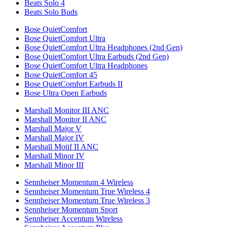
Beats Solo 4
Beats Solo Buds
Bose QuietComfort
Bose QuietComfort Ultra
Bose QuietComfort Ultra Headphones (2nd Gen)
Bose QuietComfort Ultra Earbuds (2nd Gen)
Bose QuietComfort Ultra Headphones
Bose QuietComfort 45
Bose QuietComfort Earbuds II
Bose Ultra Open Earbuds
Marshall Monitor III ANC
Marshall Monitor II ANC
Marshall Major V
Marshall Major IV
Marshall Motif II ANC
Marshall Minor IV
Marshall Minor III
Sennheiser Momentum 4 Wireless
Sennheiser Momentum True Wireless 4
Sennheiser Momentum True Wireless 3
Sennheiser Momentum Sport
Sennheiser Accentum Wireless