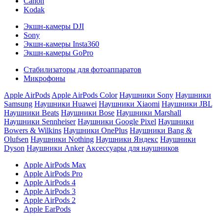
Canon
Kodak
Экшн-камеры DJI
Sony
Экшн-камеры Insta360
Экшн-камеры GoPro
Стабилизаторы для фотоаппаратов
Микрофоны
Apple AirPods
Apple AirPods Color
Наушники Sony
Наушники
Samsung
Наушники Huawei
Наушники Xiaomi
Наушники JBL
Наушники Beats
Наушники Bose
Наушники Marshall
Наушники Sennheiser
Наушники Google Pixel
Наушники
Bowers & Wilkins
Наушники OnePlus
Наушники Bang &
Olufsen
Наушники Nothing
Наушники Яндекс
Наушники
Dyson
Наушники Anker
Аксессуары для наушников
Apple AirPods Max
Apple AirPods Pro
Apple AirPods 4
Apple AirPods 3
Apple AirPods 2
Apple EarPods