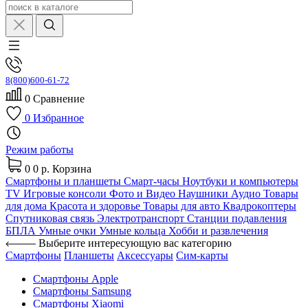
8(800)600-61-72
0
Сравнение
0
Избранное
Режим работы
0
0 р.
Корзина
Смартфоны и планшеты
Смарт-часы
Ноутбуки и компьютеры
TV
Игровые консоли
Фото и Видео
Наушники
Аудио
Товары
для дома
Красота и здоровье
Товары для авто
Квадрокоптеры
Спутниковая связь
Электротранспорт
Станции подавления
БПЛА
Умные очки
Умные кольца
Хобби и развлечения
Выберите интересующую вас категорию
Смартфоны
Планшеты
Аксессуары
Сим-карты
Смартфоны Apple
Смартфоны Samsung
Смартфоны Xiaomi