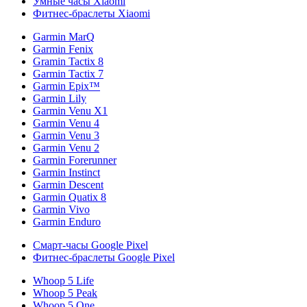
Умные часы Xiaomi
Фитнес-браслеты Xiaomi
Garmin MarQ
Garmin Fenix
Gramin Tactix 8
Garmin Tactix 7
Garmin Epix™
Garmin Lily
Garmin Venu X1
Garmin Venu 4
Garmin Venu 3
Garmin Venu 2
Garmin Forerunner
Garmin Instinct
Garmin Descent
Garmin Quatix 8
Garmin Vivo
Garmin Enduro
Смарт-часы Google Pixel
Фитнес-браслеты Google Pixel
Whoop 5 Life
Whoop 5 Peak
Whoop 5 One