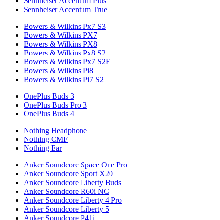
Sennheiser Accentum Plus
Sennheiser Accentum True
Bowers & Wilkins Px7 S3
Bowers & Wilkins PX7
Bowers & Wilkins PX8
Bowers & Wilkins Px8 S2
Bowers & Wilkins Px7 S2E
Bowers & Wilkins Pi8
Bowers & Wilkins Pi7 S2
OnePlus Buds 3
OnePlus Buds Pro 3
OnePlus Buds 4
Nothing Headphone
Nothing CMF
Nothing Ear
Anker Soundcore Space One Pro
Anker Soundcore Sport X20
Anker Soundcore Liberty Buds
Anker Soundcore R60i NC
Anker Soundcore Liberty 4 Pro
Anker Soundcore Liberty 5
Anker Soundcore P41i