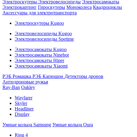
Электроскутеры
Электровелосипеды
Электросамокаты
Электрокартинг
Гироскутеры
Моноколеса
Квадроциклы
Аксессуары для электротранспорта
Электроскутеры Kugoo
Электровелосипеды Kugoo
Электровелосипеды Spetime
Электросамокаты Kugoo
Электросамокаты Ninebot
Электросамокаты Hiper
Электросамокаты Xiaomi
РЭБ Ромашка
РЭБ Капюшон
Детекторы дронов
Антидроновые ружья
Ray-Ban
Oakley
Wayfarer
Skyler
Headliner
Display
Умные кольца Samsung
Умные кольца Oura
Ring 4