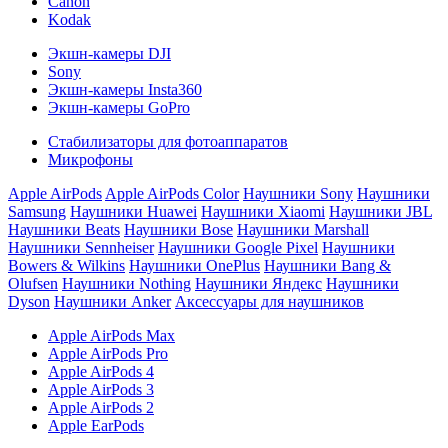
Canon
Kodak
Экшн-камеры DJI
Sony
Экшн-камеры Insta360
Экшн-камеры GoPro
Стабилизаторы для фотоаппаратов
Микрофоны
Apple AirPods
Apple AirPods Color
Наушники Sony
Наушники
Samsung
Наушники Huawei
Наушники Xiaomi
Наушники JBL
Наушники Beats
Наушники Bose
Наушники Marshall
Наушники Sennheiser
Наушники Google Pixel
Наушники
Bowers & Wilkins
Наушники OnePlus
Наушники Bang &
Olufsen
Наушники Nothing
Наушники Яндекс
Наушники
Dyson
Наушники Anker
Аксессуары для наушников
Apple AirPods Max
Apple AirPods Pro
Apple AirPods 4
Apple AirPods 3
Apple AirPods 2
Apple EarPods