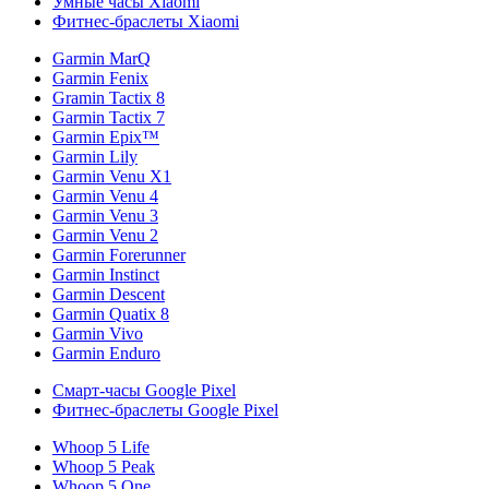
Умные часы Xiaomi
Фитнес-браслеты Xiaomi
Garmin MarQ
Garmin Fenix
Gramin Tactix 8
Garmin Tactix 7
Garmin Epix™
Garmin Lily
Garmin Venu X1
Garmin Venu 4
Garmin Venu 3
Garmin Venu 2
Garmin Forerunner
Garmin Instinct
Garmin Descent
Garmin Quatix 8
Garmin Vivo
Garmin Enduro
Смарт-часы Google Pixel
Фитнес-браслеты Google Pixel
Whoop 5 Life
Whoop 5 Peak
Whoop 5 One