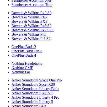
Sennheiser Accentum Plus
Sennheiser Accentum True
Bowers & Wilkins Px7 S3
Bowers & Wilkins PX7
Bowers & Wilkins PX8
Bowers & Wilkins Px8 S2
Bowers & Wilkins Px7 S2E
Bowers & Wilkins Pi8
Bowers & Wilkins Pi7 S2
OnePlus Buds 3
OnePlus Buds Pro 3
OnePlus Buds 4
Nothing Headphone
Nothing CMF
Nothing Ear
Anker Soundcore Space One Pro
Anker Soundcore Sport X20
Anker Soundcore Liberty Buds
Anker Soundcore R60i NC
Anker Soundcore Liberty 4 Pro
Anker Soundcore Liberty 5
Anker Soundcore P41i