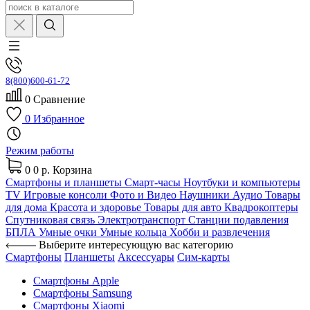
8(800)600-61-72
0
Сравнение
0
Избранное
Режим работы
0
0 р.
Корзина
Смартфоны и планшеты
Смарт-часы
Ноутбуки и компьютеры
TV
Игровые консоли
Фото и Видео
Наушники
Аудио
Товары
для дома
Красота и здоровье
Товары для авто
Квадрокоптеры
Спутниковая связь
Электротранспорт
Станции подавления
БПЛА
Умные очки
Умные кольца
Хобби и развлечения
Выберите интересующую вас категорию
Смартфоны
Планшеты
Аксессуары
Сим-карты
Смартфоны Apple
Смартфоны Samsung
Смартфоны Xiaomi