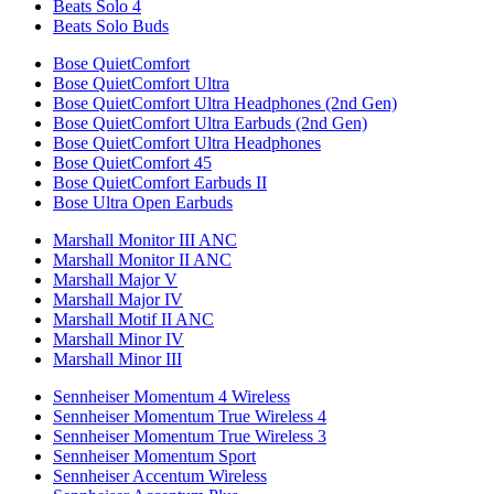
Beats Solo 4
Beats Solo Buds
Bose QuietComfort
Bose QuietComfort Ultra
Bose QuietComfort Ultra Headphones (2nd Gen)
Bose QuietComfort Ultra Earbuds (2nd Gen)
Bose QuietComfort Ultra Headphones
Bose QuietComfort 45
Bose QuietComfort Earbuds II
Bose Ultra Open Earbuds
Marshall Monitor III ANC
Marshall Monitor II ANC
Marshall Major V
Marshall Major IV
Marshall Motif II ANC
Marshall Minor IV
Marshall Minor III
Sennheiser Momentum 4 Wireless
Sennheiser Momentum True Wireless 4
Sennheiser Momentum True Wireless 3
Sennheiser Momentum Sport
Sennheiser Accentum Wireless