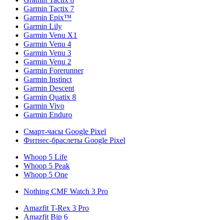
Garmin Tactix 7
Garmin Epix™
Garmin Lily
Garmin Venu X1
Garmin Venu 4
Garmin Venu 3
Garmin Venu 2
Garmin Forerunner
Garmin Instinct
Garmin Descent
Garmin Quatix 8
Garmin Vivo
Garmin Enduro
Смарт-часы Google Pixel
Фитнес-браслеты Google Pixel
Whoop 5 Life
Whoop 5 Peak
Whoop 5 One
Nothing CMF Watch 3 Pro
Amazfit T-Rex 3 Pro
Amazfit Bip 6