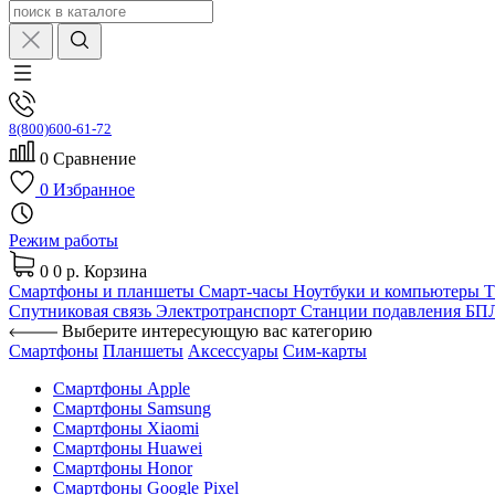
8(800)600-61-72
0
Сравнение
0
Избранное
Режим работы
0
0 р.
Корзина
Смартфоны и планшеты
Смарт-часы
Ноутбуки и компьютеры
Спутниковая связь
Электротранспорт
Станции подавления Б
Выберите интересующую вас категорию
Смартфоны
Планшеты
Аксессуары
Сим-карты
Смартфоны Apple
Смартфоны Samsung
Смартфоны Xiaomi
Смартфоны Huawei
Смартфоны Honor
Смартфоны Google Pixel