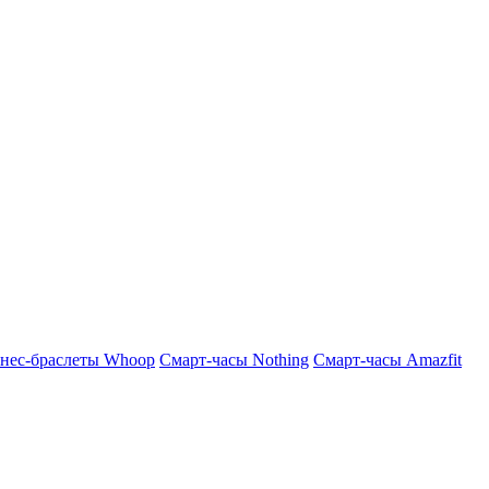
нес-браслеты Whoop
Смарт-часы Nothing
Смарт-часы Amazfit