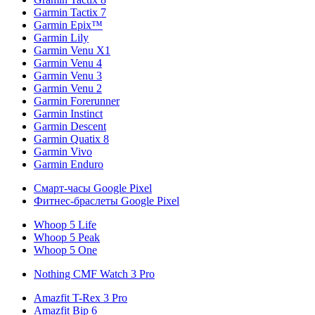
Garmin Tactix 7
Garmin Epix™
Garmin Lily
Garmin Venu X1
Garmin Venu 4
Garmin Venu 3
Garmin Venu 2
Garmin Forerunner
Garmin Instinct
Garmin Descent
Garmin Quatix 8
Garmin Vivo
Garmin Enduro
Смарт-часы Google Pixel
Фитнес-браслеты Google Pixel
Whoop 5 Life
Whoop 5 Peak
Whoop 5 One
Nothing CMF Watch 3 Pro
Amazfit T-Rex 3 Pro
Amazfit Bip 6