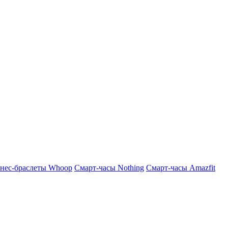
нес-браслеты Whoop
Смарт-часы Nothing
Смарт-часы Amazfit