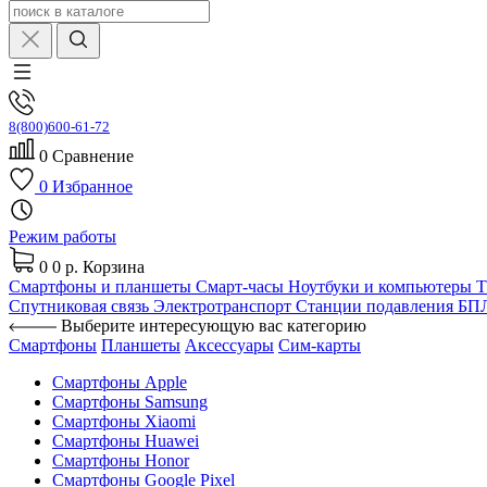
8(800)600-61-72
0
Сравнение
0
Избранное
Режим работы
0
0 р.
Корзина
Смартфоны и планшеты
Смарт-часы
Ноутбуки и компьютеры
Спутниковая связь
Электротранспорт
Станции подавления Б
Выберите интересующую вас категорию
Смартфоны
Планшеты
Аксессуары
Сим-карты
Смартфоны Apple
Смартфоны Samsung
Смартфоны Xiaomi
Смартфоны Huawei
Смартфоны Honor
Смартфоны Google Pixel