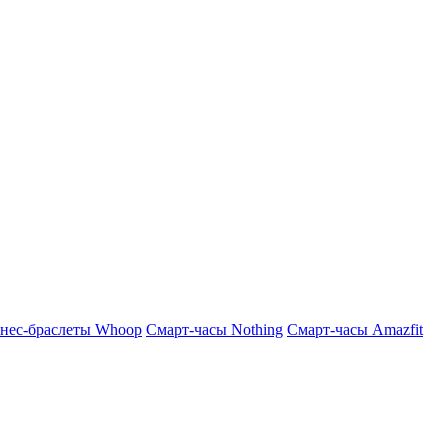
нес-браслеты Whoop
Смарт-часы Nothing
Смарт-часы Amazfit