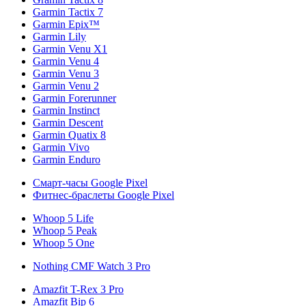
Garmin Tactix 7
Garmin Epix™
Garmin Lily
Garmin Venu X1
Garmin Venu 4
Garmin Venu 3
Garmin Venu 2
Garmin Forerunner
Garmin Instinct
Garmin Descent
Garmin Quatix 8
Garmin Vivo
Garmin Enduro
Смарт-часы Google Pixel
Фитнес-браслеты Google Pixel
Whoop 5 Life
Whoop 5 Peak
Whoop 5 One
Nothing CMF Watch 3 Pro
Amazfit T-Rex 3 Pro
Amazfit Bip 6