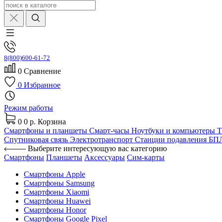
8(800)600-61-72
0
Сравнение
0
Избранное
Режим работы
0
0 р.
Корзина
Смартфоны и планшеты
Смарт-часы
Ноутбуки и компьютеры
Спутниковая связь
Электротранспорт
Станции подавления Б
Выберите интересующую вас категорию
Смартфоны
Планшеты
Аксессуары
Сим-карты
Смартфоны Apple
Смартфоны Samsung
Смартфоны Xiaomi
Смартфоны Huawei
Смартфоны Honor
Смартфоны Google Pixel