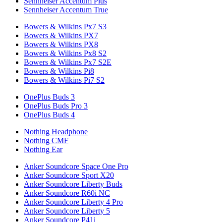
Sennheiser Accentum Plus
Sennheiser Accentum True
Bowers & Wilkins Px7 S3
Bowers & Wilkins PX7
Bowers & Wilkins PX8
Bowers & Wilkins Px8 S2
Bowers & Wilkins Px7 S2E
Bowers & Wilkins Pi8
Bowers & Wilkins Pi7 S2
OnePlus Buds 3
OnePlus Buds Pro 3
OnePlus Buds 4
Nothing Headphone
Nothing CMF
Nothing Ear
Anker Soundcore Space One Pro
Anker Soundcore Sport X20
Anker Soundcore Liberty Buds
Anker Soundcore R60i NC
Anker Soundcore Liberty 4 Pro
Anker Soundcore Liberty 5
Anker Soundcore P41i