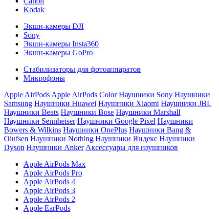
Canon
Kodak
Экшн-камеры DJI
Sony
Экшн-камеры Insta360
Экшн-камеры GoPro
Стабилизаторы для фотоаппаратов
Микрофоны
Apple AirPods
Apple AirPods Color
Наушники Sony
Наушники
Samsung
Наушники Huawei
Наушники Xiaomi
Наушники JBL
Наушники Beats
Наушники Bose
Наушники Marshall
Наушники Sennheiser
Наушники Google Pixel
Наушники
Bowers & Wilkins
Наушники OnePlus
Наушники Bang &
Olufsen
Наушники Nothing
Наушники Яндекс
Наушники
Dyson
Наушники Anker
Аксессуары для наушников
Apple AirPods Max
Apple AirPods Pro
Apple AirPods 4
Apple AirPods 3
Apple AirPods 2
Apple EarPods