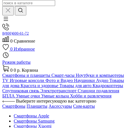
8(800)600-61-72
0
Сравнение
0
Избранное
Режим работы
0
0 р.
Корзина
Смартфоны и планшеты
Смарт-часы
Ноутбуки и компьютеры
TV
Игровые консоли
Фото и Видео
Наушники
Аудио
Товары
для дома
Красота и здоровье
Товары для авто
Квадрокоптеры
Спутниковая связь
Электротранспорт
Станции подавления
БПЛА
Умные очки
Умные кольца
Хобби и развлечения
Выберите интересующую вас категорию
Смартфоны
Планшеты
Аксессуары
Сим-карты
Смартфоны Apple
Смартфоны Samsung
Смартфоны Xiaomi