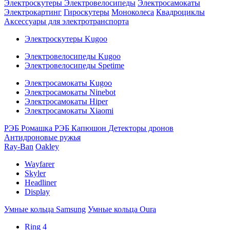
Электроскутеры
Электровелосипеды
Электросамокаты
Электрокартинг
Гироскутеры
Моноколеса
Квадроциклы
Аксессуары для электротранспорта
Электроскутеры Kugoo
Электровелосипеды Kugoo
Электровелосипеды Spetime
Электросамокаты Kugoo
Электросамокаты Ninebot
Электросамокаты Hiper
Электросамокаты Xiaomi
РЭБ Ромашка
РЭБ Капюшон
Детекторы дронов
Антидроновые ружья
Ray-Ban
Oakley
Wayfarer
Skyler
Headliner
Display
Умные кольца Samsung
Умные кольца Oura
Ring 4