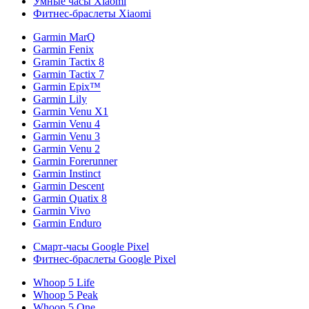
Умные часы Xiaomi
Фитнес-браслеты Xiaomi
Garmin MarQ
Garmin Fenix
Gramin Tactix 8
Garmin Tactix 7
Garmin Epix™
Garmin Lily
Garmin Venu X1
Garmin Venu 4
Garmin Venu 3
Garmin Venu 2
Garmin Forerunner
Garmin Instinct
Garmin Descent
Garmin Quatix 8
Garmin Vivo
Garmin Enduro
Смарт-часы Google Pixel
Фитнес-браслеты Google Pixel
Whoop 5 Life
Whoop 5 Peak
Whoop 5 One