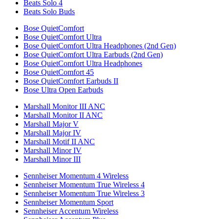
Beats Solo 4
Beats Solo Buds
Bose QuietComfort
Bose QuietComfort Ultra
Bose QuietComfort Ultra Headphones (2nd Gen)
Bose QuietComfort Ultra Earbuds (2nd Gen)
Bose QuietComfort Ultra Headphones
Bose QuietComfort 45
Bose QuietComfort Earbuds II
Bose Ultra Open Earbuds
Marshall Monitor III ANC
Marshall Monitor II ANC
Marshall Major V
Marshall Major IV
Marshall Motif II ANC
Marshall Minor IV
Marshall Minor III
Sennheiser Momentum 4 Wireless
Sennheiser Momentum True Wireless 4
Sennheiser Momentum True Wireless 3
Sennheiser Momentum Sport
Sennheiser Accentum Wireless