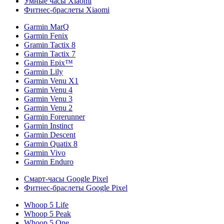
Умные часы Xiaomi
Фитнес-браслеты Xiaomi
Garmin MarQ
Garmin Fenix
Gramin Tactix 8
Garmin Tactix 7
Garmin Epix™
Garmin Lily
Garmin Venu X1
Garmin Venu 4
Garmin Venu 3
Garmin Venu 2
Garmin Forerunner
Garmin Instinct
Garmin Descent
Garmin Quatix 8
Garmin Vivo
Garmin Enduro
Смарт-часы Google Pixel
Фитнес-браслеты Google Pixel
Whoop 5 Life
Whoop 5 Peak
Whoop 5 One