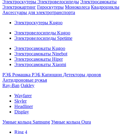
Электроскутеры
Электровелосипеды
Электросамокаты
Электрокартинг
Гироскутеры
Моноколеса
Квадроциклы
Аксессуары для электротранспорта
Электроскутеры Kugoo
Электровелосипеды Kugoo
Электровелосипеды Spetime
Электросамокаты Kugoo
Электросамокаты Ninebot
Электросамокаты Hiper
Электросамокаты Xiaomi
РЭБ Ромашка
РЭБ Капюшон
Детекторы дронов
Антидроновые ружья
Ray-Ban
Oakley
Wayfarer
Skyler
Headliner
Display
Умные кольца Samsung
Умные кольца Oura
Ring 4