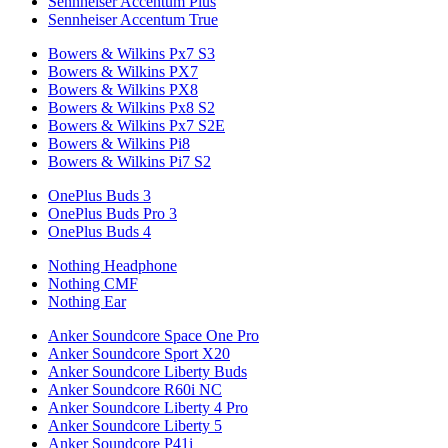
Sennheiser Accentum Plus
Sennheiser Accentum True
Bowers & Wilkins Px7 S3
Bowers & Wilkins PX7
Bowers & Wilkins PX8
Bowers & Wilkins Px8 S2
Bowers & Wilkins Px7 S2E
Bowers & Wilkins Pi8
Bowers & Wilkins Pi7 S2
OnePlus Buds 3
OnePlus Buds Pro 3
OnePlus Buds 4
Nothing Headphone
Nothing CMF
Nothing Ear
Anker Soundcore Space One Pro
Anker Soundcore Sport X20
Anker Soundcore Liberty Buds
Anker Soundcore R60i NC
Anker Soundcore Liberty 4 Pro
Anker Soundcore Liberty 5
Anker Soundcore P41i