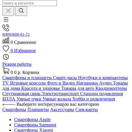
8(800)600-61-72
0
Сравнение
0
Избранное
Режим работы
0
0 р.
Корзина
Смартфоны и планшеты
Смарт-часы
Ноутбуки и компьютеры
TV
Игровые консоли
Фото и Видео
Наушники
Аудио
Товары
для дома
Красота и здоровье
Товары для авто
Квадрокоптеры
Спутниковая связь
Электротранспорт
Станции подавления
БПЛА
Умные очки
Умные кольца
Хобби и развлечения
Выберите интересующую вас категорию
Смартфоны
Планшеты
Аксессуары
Сим-карты
Смартфоны Apple
Смартфоны Samsung
Смартфоны Xiaomi