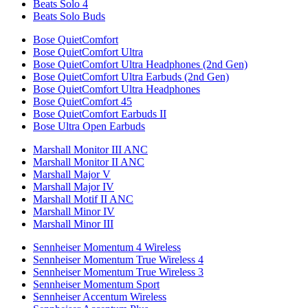
Beats Solo 4
Beats Solo Buds
Bose QuietComfort
Bose QuietComfort Ultra
Bose QuietComfort Ultra Headphones (2nd Gen)
Bose QuietComfort Ultra Earbuds (2nd Gen)
Bose QuietComfort Ultra Headphones
Bose QuietComfort 45
Bose QuietComfort Earbuds II
Bose Ultra Open Earbuds
Marshall Monitor III ANC
Marshall Monitor II ANC
Marshall Major V
Marshall Major IV
Marshall Motif II ANC
Marshall Minor IV
Marshall Minor III
Sennheiser Momentum 4 Wireless
Sennheiser Momentum True Wireless 4
Sennheiser Momentum True Wireless 3
Sennheiser Momentum Sport
Sennheiser Accentum Wireless