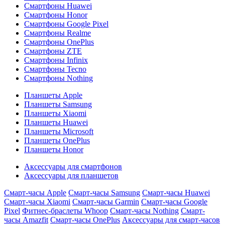
Смартфоны Huawei
Смартфоны Honor
Смартфоны Google Pixel
Смартфоны Realme
Смартфоны OnePlus
Смартфоны ZTE
Смартфоны Infinix
Смартфоны Tecno
Смартфоны Nothing
Планшеты Apple
Планшеты Samsung
Планшеты Xiaomi
Планшеты Huawei
Планшеты Microsoft
Планшеты OnePlus
Планшеты Honor
Аксессуары для смартфонов
Аксессуары для планшетов
Смарт-часы Apple
Смарт-часы Samsung
Смарт-часы Huawei
Смарт-часы Xiaomi
Смарт-часы Garmin
Смарт-часы Google
Pixel
Фитнес-браслеты Whoop
Смарт-часы Nothing
Смарт-
часы Amazfit
Смарт-часы OnePlus
Аксессуары для смарт-часов