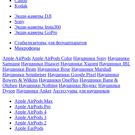
Canon
Kodak
Экшн-камеры DJI
Sony
Экшн-камеры Insta360
Экшн-камеры GoPro
Стабилизаторы для фотоаппаратов
Микрофоны
Apple AirPods
Apple AirPods Color
Наушники Sony
Наушники
Samsung
Наушники Huawei
Наушники Xiaomi
Наушники JBL
Наушники Beats
Наушники Bose
Наушники Marshall
Наушники Sennheiser
Наушники Google Pixel
Наушники
Bowers & Wilkins
Наушники OnePlus
Наушники Bang &
Olufsen
Наушники Nothing
Наушники Яндекс
Наушники
Dyson
Наушники Anker
Аксессуары для наушников
Apple AirPods Max
Apple AirPods Pro
Apple AirPods 4
Apple AirPods 3
Apple AirPods 2
Apple EarPods