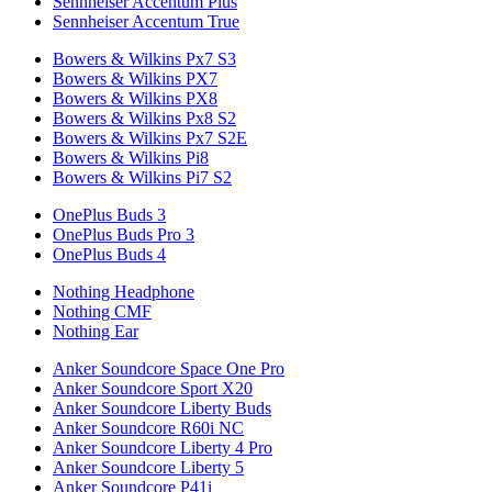
Sennheiser Accentum Plus
Sennheiser Accentum True
Bowers & Wilkins Px7 S3
Bowers & Wilkins PX7
Bowers & Wilkins PX8
Bowers & Wilkins Px8 S2
Bowers & Wilkins Px7 S2E
Bowers & Wilkins Pi8
Bowers & Wilkins Pi7 S2
OnePlus Buds 3
OnePlus Buds Pro 3
OnePlus Buds 4
Nothing Headphone
Nothing CMF
Nothing Ear
Anker Soundcore Space One Pro
Anker Soundcore Sport X20
Anker Soundcore Liberty Buds
Anker Soundcore R60i NC
Anker Soundcore Liberty 4 Pro
Anker Soundcore Liberty 5
Anker Soundcore P41i