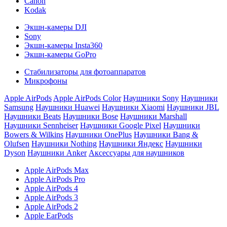
Canon
Kodak
Экшн-камеры DJI
Sony
Экшн-камеры Insta360
Экшн-камеры GoPro
Стабилизаторы для фотоаппаратов
Микрофоны
Apple AirPods
Apple AirPods Color
Наушники Sony
Наушники
Samsung
Наушники Huawei
Наушники Xiaomi
Наушники JBL
Наушники Beats
Наушники Bose
Наушники Marshall
Наушники Sennheiser
Наушники Google Pixel
Наушники
Bowers & Wilkins
Наушники OnePlus
Наушники Bang &
Olufsen
Наушники Nothing
Наушники Яндекс
Наушники
Dyson
Наушники Anker
Аксессуары для наушников
Apple AirPods Max
Apple AirPods Pro
Apple AirPods 4
Apple AirPods 3
Apple AirPods 2
Apple EarPods