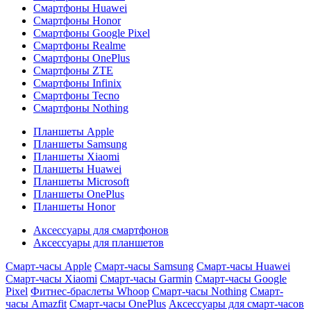
Смартфоны Huawei
Смартфоны Honor
Смартфоны Google Pixel
Смартфоны Realme
Смартфоны OnePlus
Смартфоны ZTE
Смартфоны Infinix
Смартфоны Tecno
Смартфоны Nothing
Планшеты Apple
Планшеты Samsung
Планшеты Xiaomi
Планшеты Huawei
Планшеты Microsoft
Планшеты OnePlus
Планшеты Honor
Аксессуары для смартфонов
Аксессуары для планшетов
Смарт-часы Apple
Смарт-часы Samsung
Смарт-часы Huawei
Смарт-часы Xiaomi
Смарт-часы Garmin
Смарт-часы Google
Pixel
Фитнес-браслеты Whoop
Смарт-часы Nothing
Смарт-
часы Amazfit
Смарт-часы OnePlus
Аксессуары для смарт-часов