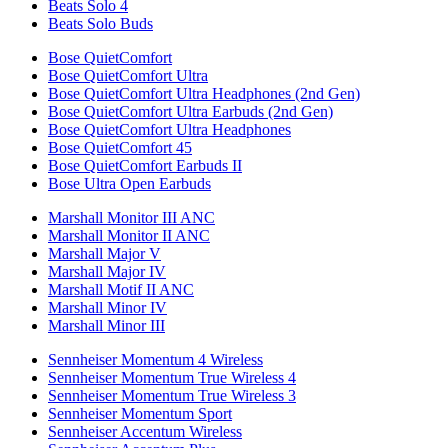
Beats Solo 4
Beats Solo Buds
Bose QuietComfort
Bose QuietComfort Ultra
Bose QuietComfort Ultra Headphones (2nd Gen)
Bose QuietComfort Ultra Earbuds (2nd Gen)
Bose QuietComfort Ultra Headphones
Bose QuietComfort 45
Bose QuietComfort Earbuds II
Bose Ultra Open Earbuds
Marshall Monitor III ANC
Marshall Monitor II ANC
Marshall Major V
Marshall Major IV
Marshall Motif II ANC
Marshall Minor IV
Marshall Minor III
Sennheiser Momentum 4 Wireless
Sennheiser Momentum True Wireless 4
Sennheiser Momentum True Wireless 3
Sennheiser Momentum Sport
Sennheiser Accentum Wireless