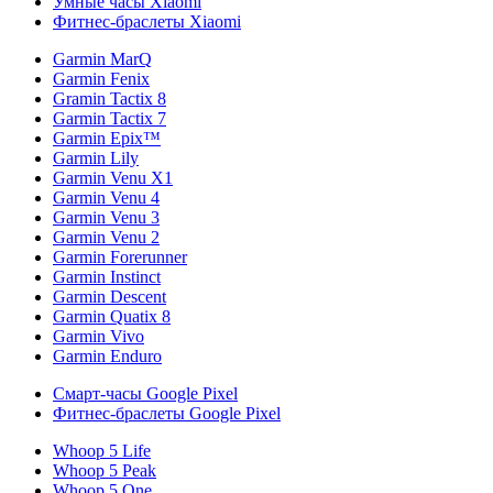
Умные часы Xiaomi
Фитнес-браслеты Xiaomi
Garmin MarQ
Garmin Fenix
Gramin Tactix 8
Garmin Tactix 7
Garmin Epix™
Garmin Lily
Garmin Venu X1
Garmin Venu 4
Garmin Venu 3
Garmin Venu 2
Garmin Forerunner
Garmin Instinct
Garmin Descent
Garmin Quatix 8
Garmin Vivo
Garmin Enduro
Смарт-часы Google Pixel
Фитнес-браслеты Google Pixel
Whoop 5 Life
Whoop 5 Peak
Whoop 5 One