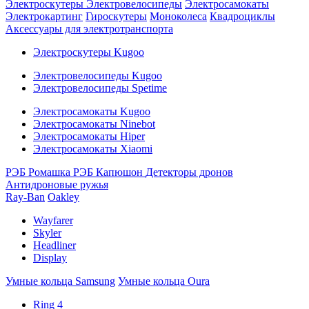
Электроскутеры
Электровелосипеды
Электросамокаты
Электрокартинг
Гироскутеры
Моноколеса
Квадроциклы
Аксессуары для электротранспорта
Электроскутеры Kugoo
Электровелосипеды Kugoo
Электровелосипеды Spetime
Электросамокаты Kugoo
Электросамокаты Ninebot
Электросамокаты Hiper
Электросамокаты Xiaomi
РЭБ Ромашка
РЭБ Капюшон
Детекторы дронов
Антидроновые ружья
Ray-Ban
Oakley
Wayfarer
Skyler
Headliner
Display
Умные кольца Samsung
Умные кольца Oura
Ring 4