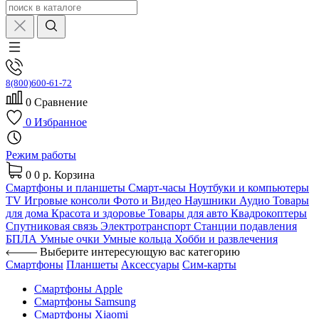
8(800)600-61-72
0
Сравнение
0
Избранное
Режим работы
0
0 р.
Корзина
Смартфоны и планшеты
Смарт-часы
Ноутбуки и компьютеры
TV
Игровые консоли
Фото и Видео
Наушники
Аудио
Товары
для дома
Красота и здоровье
Товары для авто
Квадрокоптеры
Спутниковая связь
Электротранспорт
Станции подавления
БПЛА
Умные очки
Умные кольца
Хобби и развлечения
Выберите интересующую вас категорию
Смартфоны
Планшеты
Аксессуары
Сим-карты
Смартфоны Apple
Смартфоны Samsung
Смартфоны Xiaomi