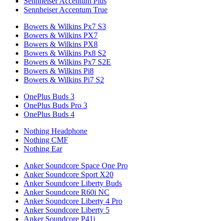
Sennheiser Accentum Plus
Sennheiser Accentum True
Bowers & Wilkins Px7 S3
Bowers & Wilkins PX7
Bowers & Wilkins PX8
Bowers & Wilkins Px8 S2
Bowers & Wilkins Px7 S2E
Bowers & Wilkins Pi8
Bowers & Wilkins Pi7 S2
OnePlus Buds 3
OnePlus Buds Pro 3
OnePlus Buds 4
Nothing Headphone
Nothing CMF
Nothing Ear
Anker Soundcore Space One Pro
Anker Soundcore Sport X20
Anker Soundcore Liberty Buds
Anker Soundcore R60i NC
Anker Soundcore Liberty 4 Pro
Anker Soundcore Liberty 5
Anker Soundcore P41i