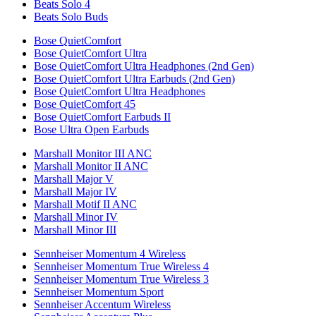
Beats Solo 4
Beats Solo Buds
Bose QuietComfort
Bose QuietComfort Ultra
Bose QuietComfort Ultra Headphones (2nd Gen)
Bose QuietComfort Ultra Earbuds (2nd Gen)
Bose QuietComfort Ultra Headphones
Bose QuietComfort 45
Bose QuietComfort Earbuds II
Bose Ultra Open Earbuds
Marshall Monitor III ANC
Marshall Monitor II ANC
Marshall Major V
Marshall Major IV
Marshall Motif II ANC
Marshall Minor IV
Marshall Minor III
Sennheiser Momentum 4 Wireless
Sennheiser Momentum True Wireless 4
Sennheiser Momentum True Wireless 3
Sennheiser Momentum Sport
Sennheiser Accentum Wireless