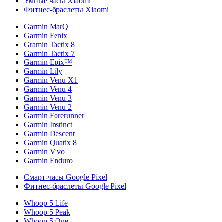
Умные часы Xiaomi
Фитнес-браслеты Xiaomi
Garmin MarQ
Garmin Fenix
Gramin Tactix 8
Garmin Tactix 7
Garmin Epix™
Garmin Lily
Garmin Venu X1
Garmin Venu 4
Garmin Venu 3
Garmin Venu 2
Garmin Forerunner
Garmin Instinct
Garmin Descent
Garmin Quatix 8
Garmin Vivo
Garmin Enduro
Смарт-часы Google Pixel
Фитнес-браслеты Google Pixel
Whoop 5 Life
Whoop 5 Peak
Whoop 5 One