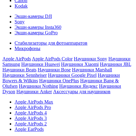
Canon
Kodak
Экшн-камеры DJI
Sony
Экшн-камеры Insta360
Экшн-камеры GoPro
Стабилизаторы для фотоаппаратов
Микрофоны
Apple AirPods
Apple AirPods Color
Наушники Sony
Наушники
Samsung
Наушники Huawei
Наушники Xiaomi
Наушники JBL
Наушники Beats
Наушники Bose
Наушники Marshall
Наушники Sennheiser
Наушники Google Pixel
Наушники
Bowers & Wilkins
Наушники OnePlus
Наушники Bang &
Olufsen
Наушники Nothing
Наушники Яндекс
Наушники
Dyson
Наушники Anker
Аксессуары для наушников
Apple AirPods Max
Apple AirPods Pro
Apple AirPods 4
Apple AirPods 3
Apple AirPods 2
Apple EarPods