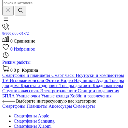
8(800)600-61-72
0
Сравнение
0
Избранное
Режим работы
0
0 р.
Корзина
Смартфоны и планшеты
Смарт-часы
Ноутбуки и компьютеры
TV
Игровые консоли
Фото и Видео
Наушники
Аудио
Товары
для дома
Красота и здоровье
Товары для авто
Квадрокоптеры
Спутниковая связь
Электротранспорт
Станции подавления
БПЛА
Умные очки
Умные кольца
Хобби и развлечения
Выберите интересующую вас категорию
Смартфоны
Планшеты
Аксессуары
Сим-карты
Смартфоны Apple
Смартфоны Samsung
Смартфоны Xiaomi