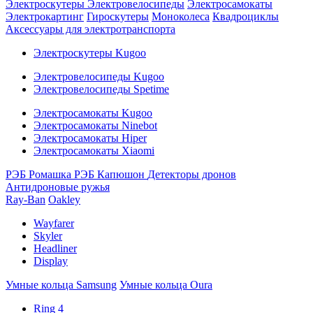
Электроскутеры
Электровелосипеды
Электросамокаты
Электрокартинг
Гироскутеры
Моноколеса
Квадроциклы
Аксессуары для электротранспорта
Электроскутеры Kugoo
Электровелосипеды Kugoo
Электровелосипеды Spetime
Электросамокаты Kugoo
Электросамокаты Ninebot
Электросамокаты Hiper
Электросамокаты Xiaomi
РЭБ Ромашка
РЭБ Капюшон
Детекторы дронов
Антидроновые ружья
Ray-Ban
Oakley
Wayfarer
Skyler
Headliner
Display
Умные кольца Samsung
Умные кольца Oura
Ring 4