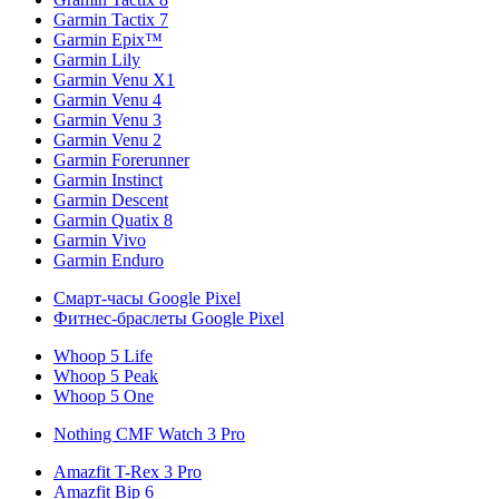
Garmin Tactix 7
Garmin Epix™
Garmin Lily
Garmin Venu X1
Garmin Venu 4
Garmin Venu 3
Garmin Venu 2
Garmin Forerunner
Garmin Instinct
Garmin Descent
Garmin Quatix 8
Garmin Vivo
Garmin Enduro
Смарт-часы Google Pixel
Фитнес-браслеты Google Pixel
Whoop 5 Life
Whoop 5 Peak
Whoop 5 One
Nothing CMF Watch 3 Pro
Amazfit T-Rex 3 Pro
Amazfit Bip 6