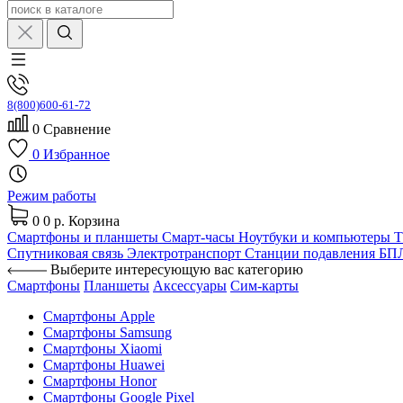
8(800)600-61-72
0
Сравнение
0
Избранное
Режим работы
0
0 р.
Корзина
Смартфоны и планшеты
Смарт-часы
Ноутбуки и компьютеры
Спутниковая связь
Электротранспорт
Станции подавления Б
Выберите интересующую вас категорию
Смартфоны
Планшеты
Аксессуары
Сим-карты
Смартфоны Apple
Смартфоны Samsung
Смартфоны Xiaomi
Смартфоны Huawei
Смартфоны Honor
Смартфоны Google Pixel