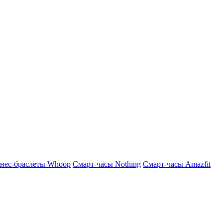
нес-браслеты Whoop
Смарт-часы Nothing
Смарт-часы Amazfit