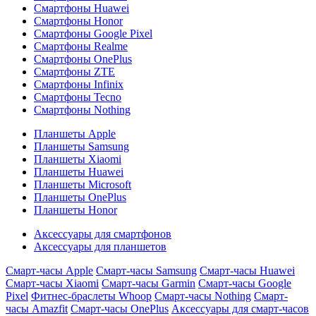
Смартфоны Huawei
Смартфоны Honor
Смартфоны Google Pixel
Смартфоны Realme
Смартфоны OnePlus
Смартфоны ZTE
Смартфоны Infinix
Смартфоны Tecno
Смартфоны Nothing
Планшеты Apple
Планшеты Samsung
Планшеты Xiaomi
Планшеты Huawei
Планшеты Microsoft
Планшеты OnePlus
Планшеты Honor
Аксессуары для смартфонов
Аксессуары для планшетов
Смарт-часы Apple
Смарт-часы Samsung
Смарт-часы Huawei
Смарт-часы Xiaomi
Смарт-часы Garmin
Смарт-часы Google
Pixel
Фитнес-браслеты Whoop
Смарт-часы Nothing
Смарт-
часы Amazfit
Смарт-часы OnePlus
Аксессуары для смарт-часов