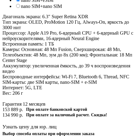
nano SIM+eSIM
nano SIM+nano SIM
Диагональ экрана: 6.3" Super Retina XDR
Тип экрана: OLED, ProMotion 120 Гц, Always-On, яркость до
3000 нит
Процессор: Apple A19 Pro, 6-ядерный CPU + 6-ядерный GPU с
нейроускорителями, 16-ядерный Neural Engine
Встроенная память: 1 ТБ
Камеры: Основная: 48 Мп Fusion, Сверхширокая: 48 Мп,
Телеобъектив: 48 Мп, зум до 8x (200 мм); Фронтальная: 18 Мп
Center Stage
Аккумулятор: увеличенная ёмкость, до 39 ч воспроизведения
видео
Беспроводные интерфейсы: Wi-Fi 7, Bluetooth 6, Thread, NFC
SIM-карты: две SIM карты, nano-SIM + e-SIM
Интернет: 5G, LTE
Вес: 206 г
Гарантия 12 месяцев
153 889
р.
При оплате банковской картой
134 990
р.
При оплате за наличный расчет. Скидка!
Узнать цену для юр. лиц
Выбор способа оплаты при оформлении заказа