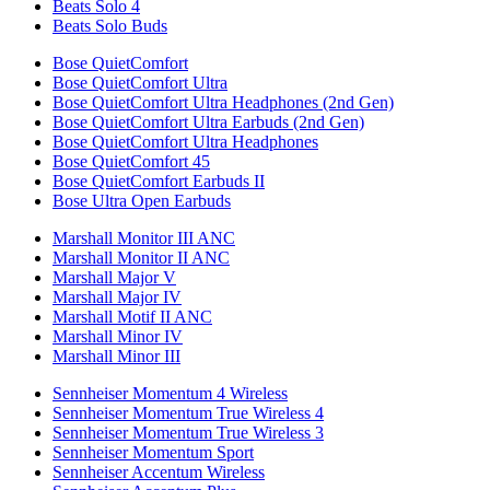
Beats Solo 4
Beats Solo Buds
Bose QuietComfort
Bose QuietComfort Ultra
Bose QuietComfort Ultra Headphones (2nd Gen)
Bose QuietComfort Ultra Earbuds (2nd Gen)
Bose QuietComfort Ultra Headphones
Bose QuietComfort 45
Bose QuietComfort Earbuds II
Bose Ultra Open Earbuds
Marshall Monitor III ANC
Marshall Monitor II ANC
Marshall Major V
Marshall Major IV
Marshall Motif II ANC
Marshall Minor IV
Marshall Minor III
Sennheiser Momentum 4 Wireless
Sennheiser Momentum True Wireless 4
Sennheiser Momentum True Wireless 3
Sennheiser Momentum Sport
Sennheiser Accentum Wireless