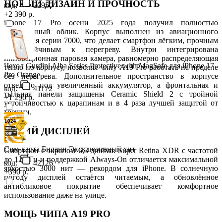
НОВЫЙ ДИЗАЙН И ПРОЧНОСТЬ
код:
22950
+2 390 р.
iPhone 17 Pro осени 2025 года получил полностью
обновлённый облик. Корпус выполнен из авиационного
алюминия серии 7000, что делает смартфон лёгким, прочным
и устойчивым к перегреву. Внутри интегрирована
инновационная паровая камера, равномерно распределяющая
Чехол Gurdini Alba Series Protective with MagSafe для iPhone 17
тепло по корпусу, позволяя чипу A19 Pro работать на пределе
Pro Orange
без перегрева. Дополнительное пространство в корпусе
отведено под увеличенный аккумулятор, а фронтальная и
код:
41172
тыльная панели защищены Ceramic Shield 2 с тройной
+1 290 р.
устойчивостью к царапинам и в 4 раза лучшей защитой от
трещин.
ЯРКИЙ ДИСПЛЕЙ
Сим-карта Билаин Эксклюзивный хит
Смартфон с экраном 6,3 дюйма. Super Retina XDR с частотой
до 120 Гц и поддержкой Always-On отличается максимальной
код:
42126
яркостью 3000 нит — рекордом для iPhone. В солнечную
+390 р.
погоду дисплей остаётся читаемым, а обновлённое
антибликовое покрытие обеспечивает комфортное
использование даже на улице.
МОЩЬ ЧИПА A19 PRO