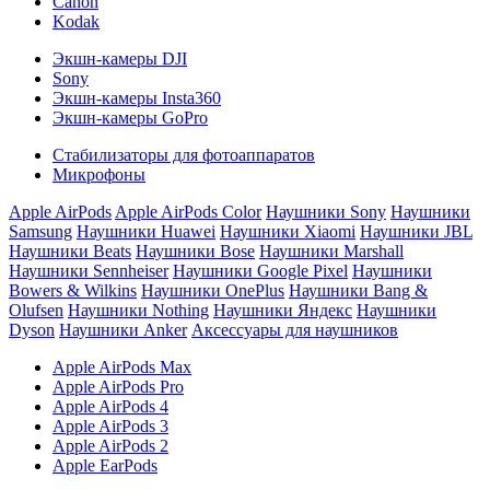
Canon
Kodak
Экшн-камеры DJI
Sony
Экшн-камеры Insta360
Экшн-камеры GoPro
Стабилизаторы для фотоаппаратов
Микрофоны
Apple AirPods
Apple AirPods Color
Наушники Sony
Наушники
Samsung
Наушники Huawei
Наушники Xiaomi
Наушники JBL
Наушники Beats
Наушники Bose
Наушники Marshall
Наушники Sennheiser
Наушники Google Pixel
Наушники
Bowers & Wilkins
Наушники OnePlus
Наушники Bang &
Olufsen
Наушники Nothing
Наушники Яндекс
Наушники
Dyson
Наушники Anker
Аксессуары для наушников
Apple AirPods Max
Apple AirPods Pro
Apple AirPods 4
Apple AirPods 3
Apple AirPods 2
Apple EarPods