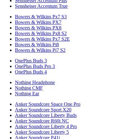
Sennheiser Accentum Plus
Sennheiser Accentum True
Bowers & Wilkins Px7 S3
Bowers & Wilkins PX7
Bowers & Wilkins PX8
Bowers & Wilkins Px8 S2
Bowers & Wilkins Px7 S2E
Bowers & Wilkins Pi8
Bowers & Wilkins Pi7 S2
OnePlus Buds 3
OnePlus Buds Pro 3
OnePlus Buds 4
Nothing Headphone
Nothing CMF
Nothing Ear
Anker Soundcore Space One Pro
Anker Soundcore Sport X20
Anker Soundcore Liberty Buds
Anker Soundcore R60i NC
Anker Soundcore Liberty 4 Pro
Anker Soundcore Liberty 5
Anker Soundcore P41i