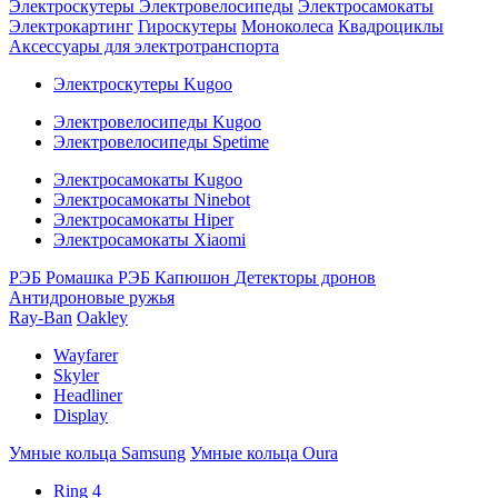
Электроскутеры
Электровелосипеды
Электросамокаты
Электрокартинг
Гироскутеры
Моноколеса
Квадроциклы
Аксессуары для электротранспорта
Электроскутеры Kugoo
Электровелосипеды Kugoo
Электровелосипеды Spetime
Электросамокаты Kugoo
Электросамокаты Ninebot
Электросамокаты Hiper
Электросамокаты Xiaomi
РЭБ Ромашка
РЭБ Капюшон
Детекторы дронов
Антидроновые ружья
Ray-Ban
Oakley
Wayfarer
Skyler
Headliner
Display
Умные кольца Samsung
Умные кольца Oura
Ring 4