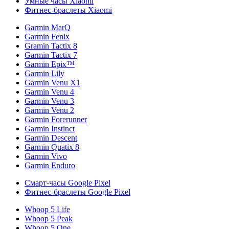
Умные часы Xiaomi
Фитнес-браслеты Xiaomi
Garmin MarQ
Garmin Fenix
Gramin Tactix 8
Garmin Tactix 7
Garmin Epix™
Garmin Lily
Garmin Venu X1
Garmin Venu 4
Garmin Venu 3
Garmin Venu 2
Garmin Forerunner
Garmin Instinct
Garmin Descent
Garmin Quatix 8
Garmin Vivo
Garmin Enduro
Смарт-часы Google Pixel
Фитнес-браслеты Google Pixel
Whoop 5 Life
Whoop 5 Peak
Whoop 5 One