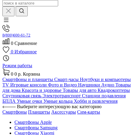
8(800)600-61-72
0
Сравнение
0
Избранное
Режим работы
0
0 р.
Корзина
Смартфоны и планшеты
Смарт-часы
Ноутбуки и компьютеры
TV
Игровые консоли
Фото и Видео
Наушники
Аудио
Товары
для дома
Красота и здоровье
Товары для авто
Квадрокоптеры
Спутниковая связь
Электротранспорт
Станции подавления
БПЛА
Умные очки
Умные кольца
Хобби и развлечения
Выберите интересующую вас категорию
Смартфоны
Планшеты
Аксессуары
Сим-карты
Смартфоны Apple
Смартфоны Samsung
Смартфоны Xiaomi