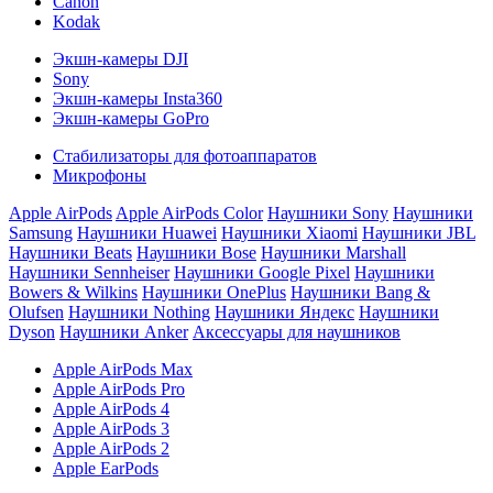
Canon
Kodak
Экшн-камеры DJI
Sony
Экшн-камеры Insta360
Экшн-камеры GoPro
Стабилизаторы для фотоаппаратов
Микрофоны
Apple AirPods
Apple AirPods Color
Наушники Sony
Наушники
Samsung
Наушники Huawei
Наушники Xiaomi
Наушники JBL
Наушники Beats
Наушники Bose
Наушники Marshall
Наушники Sennheiser
Наушники Google Pixel
Наушники
Bowers & Wilkins
Наушники OnePlus
Наушники Bang &
Olufsen
Наушники Nothing
Наушники Яндекс
Наушники
Dyson
Наушники Anker
Аксессуары для наушников
Apple AirPods Max
Apple AirPods Pro
Apple AirPods 4
Apple AirPods 3
Apple AirPods 2
Apple EarPods