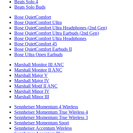
Beats Solo 4
Beats Solo Buds
Bose QuietComfort
Bose QuietComfort Ultra
Bose QuietComfort Ultra Headphones (2nd Gen)
Bose QuietComfort Ultra Earbuds (2nd Gen)
Bose QuietComfort Ultra Headphones
Bose QuietComfort 45
Bose QuietComfort Earbuds II
Bose Ultra Open Earbuds
Marshall Monitor III ANC
Marshall Monitor II ANC
Marshall Major V
Marshall Major IV
Marshall Motif II ANC
Marshall Minor IV
Marshall Minor III
Sennheiser Momentum 4 Wireless
Sennheiser Momentum True Wireless 4
Sennheiser Momentum True Wireless 3
Sennheiser Momentum Sport
Sennheiser Accentum Wireless