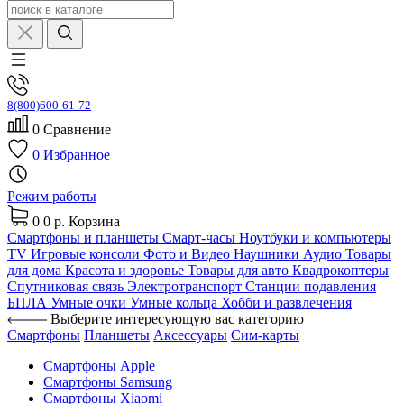
8(800)600-61-72
0
Сравнение
0
Избранное
Режим работы
0
0 р.
Корзина
Смартфоны и планшеты
Смарт-часы
Ноутбуки и компьютеры
TV
Игровые консоли
Фото и Видео
Наушники
Аудио
Товары
для дома
Красота и здоровье
Товары для авто
Квадрокоптеры
Спутниковая связь
Электротранспорт
Станции подавления
БПЛА
Умные очки
Умные кольца
Хобби и развлечения
Выберите интересующую вас категорию
Смартфоны
Планшеты
Аксессуары
Сим-карты
Смартфоны Apple
Смартфоны Samsung
Смартфоны Xiaomi