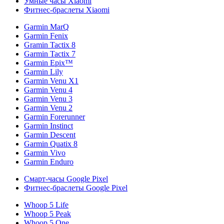
Умные часы Xiaomi
Фитнес-браслеты Xiaomi
Garmin MarQ
Garmin Fenix
Gramin Tactix 8
Garmin Tactix 7
Garmin Epix™
Garmin Lily
Garmin Venu X1
Garmin Venu 4
Garmin Venu 3
Garmin Venu 2
Garmin Forerunner
Garmin Instinct
Garmin Descent
Garmin Quatix 8
Garmin Vivo
Garmin Enduro
Смарт-часы Google Pixel
Фитнес-браслеты Google Pixel
Whoop 5 Life
Whoop 5 Peak
Whoop 5 One