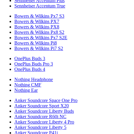
Sennheiser Accentum Plus
Sennheiser Accentum True
Bowers & Wilkins Px7 S3
Bowers & Wilkins PX7
Bowers & Wilkins PX8
Bowers & Wilkins Px8 S2
Bowers & Wilkins Px7 S2E
Bowers & Wilkins Pi8
Bowers & Wilkins Pi7 S2
OnePlus Buds 3
OnePlus Buds Pro 3
OnePlus Buds 4
Nothing Headphone
Nothing CMF
Nothing Ear
Anker Soundcore Space One Pro
Anker Soundcore Sport X20
Anker Soundcore Liberty Buds
Anker Soundcore R60i NC
Anker Soundcore Liberty 4 Pro
Anker Soundcore Liberty 5
Anker Soundcore P41i