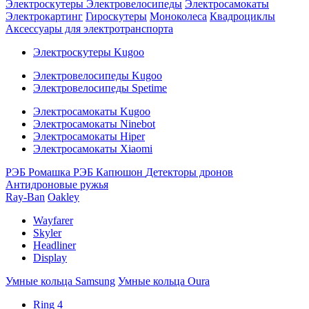
Электроскутеры
Электровелосипеды
Электросамокаты
Электрокартинг
Гироскутеры
Моноколеса
Квадроциклы
Аксессуары для электротранспорта
Электроскутеры Kugoo
Электровелосипеды Kugoo
Электровелосипеды Spetime
Электросамокаты Kugoo
Электросамокаты Ninebot
Электросамокаты Hiper
Электросамокаты Xiaomi
РЭБ Ромашка
РЭБ Капюшон
Детекторы дронов
Антидроновые ружья
Ray-Ban
Oakley
Wayfarer
Skyler
Headliner
Display
Умные кольца Samsung
Умные кольца Oura
Ring 4