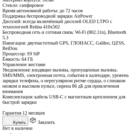
Стекло: сапфировое
Время автономной работы: до 72 часов
Поддержка беспроводной зарядки AirPower
Дисплей: всегда включённый дисплей OLED LTPO с
технологией Retina 410х502
Беспроводная сеть и сотовая связь: Wi-Fi (802.11n), Bluetooth
5.3
Навигация: двухчастотный GPS, ГЛОНАСС, Galileo, QZSS,
BeiDou
Процессор: S9 SiP
Ёмкость: 64 ГБ
Управление жестами
Уведомления: входящие вызовы, пропущенные вызовы,
SMS/MMS, электронная почта, события в календаре, уровень
зарядки телефона, о нерегулярном ритме сердца, о слишком
низком и высоком пульсе, сирена 86 дБ для привлечения
внимания
Комплектация: кабель USB‑C с магнитным креплением для
быстрой зарядки
Гарантия 12 месяцев
Заказать
Купить
Нет в наличии