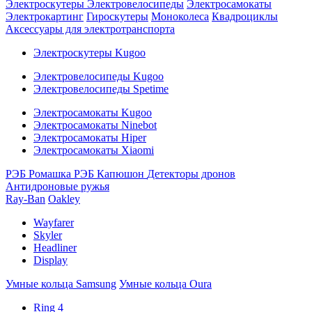
Электроскутеры
Электровелосипеды
Электросамокаты
Электрокартинг
Гироскутеры
Моноколеса
Квадроциклы
Аксессуары для электротранспорта
Электроскутеры Kugoo
Электровелосипеды Kugoo
Электровелосипеды Spetime
Электросамокаты Kugoo
Электросамокаты Ninebot
Электросамокаты Hiper
Электросамокаты Xiaomi
РЭБ Ромашка
РЭБ Капюшон
Детекторы дронов
Антидроновые ружья
Ray-Ban
Oakley
Wayfarer
Skyler
Headliner
Display
Умные кольца Samsung
Умные кольца Oura
Ring 4