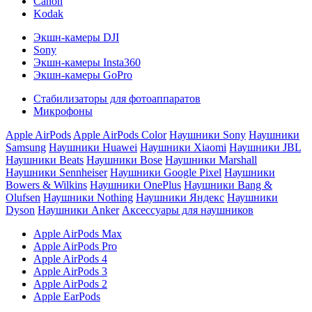
Canon
Kodak
Экшн-камеры DJI
Sony
Экшн-камеры Insta360
Экшн-камеры GoPro
Стабилизаторы для фотоаппаратов
Микрофоны
Apple AirPods
Apple AirPods Color
Наушники Sony
Наушники
Samsung
Наушники Huawei
Наушники Xiaomi
Наушники JBL
Наушники Beats
Наушники Bose
Наушники Marshall
Наушники Sennheiser
Наушники Google Pixel
Наушники
Bowers & Wilkins
Наушники OnePlus
Наушники Bang &
Olufsen
Наушники Nothing
Наушники Яндекс
Наушники
Dyson
Наушники Anker
Аксессуары для наушников
Apple AirPods Max
Apple AirPods Pro
Apple AirPods 4
Apple AirPods 3
Apple AirPods 2
Apple EarPods