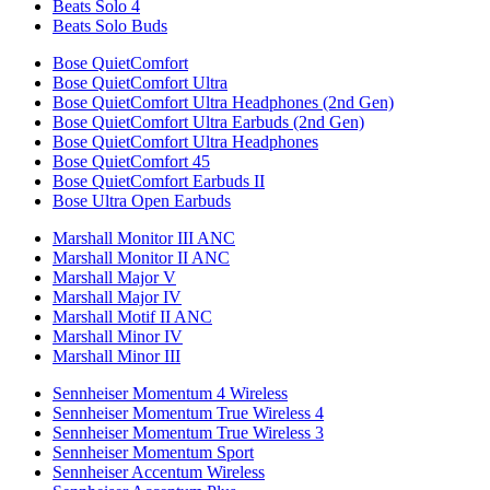
Beats Solo 4
Beats Solo Buds
Bose QuietComfort
Bose QuietComfort Ultra
Bose QuietComfort Ultra Headphones (2nd Gen)
Bose QuietComfort Ultra Earbuds (2nd Gen)
Bose QuietComfort Ultra Headphones
Bose QuietComfort 45
Bose QuietComfort Earbuds II
Bose Ultra Open Earbuds
Marshall Monitor III ANC
Marshall Monitor II ANC
Marshall Major V
Marshall Major IV
Marshall Motif II ANC
Marshall Minor IV
Marshall Minor III
Sennheiser Momentum 4 Wireless
Sennheiser Momentum True Wireless 4
Sennheiser Momentum True Wireless 3
Sennheiser Momentum Sport
Sennheiser Accentum Wireless