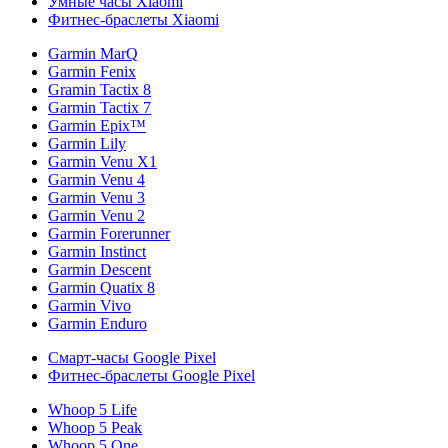
Умные часы Xiaomi
Фитнес-браслеты Xiaomi
Garmin MarQ
Garmin Fenix
Gramin Tactix 8
Garmin Tactix 7
Garmin Epix™
Garmin Lily
Garmin Venu X1
Garmin Venu 4
Garmin Venu 3
Garmin Venu 2
Garmin Forerunner
Garmin Instinct
Garmin Descent
Garmin Quatix 8
Garmin Vivo
Garmin Enduro
Смарт-часы Google Pixel
Фитнес-браслеты Google Pixel
Whoop 5 Life
Whoop 5 Peak
Whoop 5 One