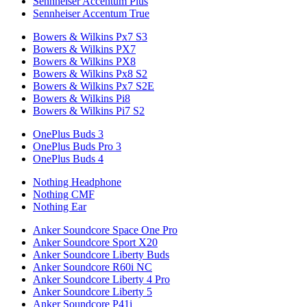
Sennheiser Accentum Plus
Sennheiser Accentum True
Bowers & Wilkins Px7 S3
Bowers & Wilkins PX7
Bowers & Wilkins PX8
Bowers & Wilkins Px8 S2
Bowers & Wilkins Px7 S2E
Bowers & Wilkins Pi8
Bowers & Wilkins Pi7 S2
OnePlus Buds 3
OnePlus Buds Pro 3
OnePlus Buds 4
Nothing Headphone
Nothing CMF
Nothing Ear
Anker Soundcore Space One Pro
Anker Soundcore Sport X20
Anker Soundcore Liberty Buds
Anker Soundcore R60i NC
Anker Soundcore Liberty 4 Pro
Anker Soundcore Liberty 5
Anker Soundcore P41i