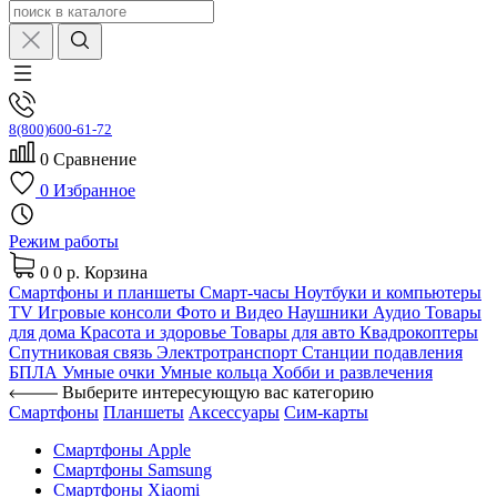
8(800)600-61-72
0
Сравнение
0
Избранное
Режим работы
0
0 р.
Корзина
Смартфоны и планшеты
Смарт-часы
Ноутбуки и компьютеры
TV
Игровые консоли
Фото и Видео
Наушники
Аудио
Товары
для дома
Красота и здоровье
Товары для авто
Квадрокоптеры
Спутниковая связь
Электротранспорт
Станции подавления
БПЛА
Умные очки
Умные кольца
Хобби и развлечения
Выберите интересующую вас категорию
Смартфоны
Планшеты
Аксессуары
Сим-карты
Смартфоны Apple
Смартфоны Samsung
Смартфоны Xiaomi