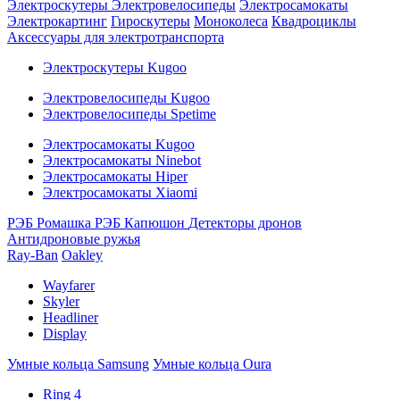
Электроскутеры
Электровелосипеды
Электросамокаты
Электрокартинг
Гироскутеры
Моноколеса
Квадроциклы
Аксессуары для электротранспорта
Электроскутеры Kugoo
Электровелосипеды Kugoo
Электровелосипеды Spetime
Электросамокаты Kugoo
Электросамокаты Ninebot
Электросамокаты Hiper
Электросамокаты Xiaomi
РЭБ Ромашка
РЭБ Капюшон
Детекторы дронов
Антидроновые ружья
Ray-Ban
Oakley
Wayfarer
Skyler
Headliner
Display
Умные кольца Samsung
Умные кольца Oura
Ring 4