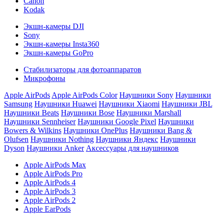
Canon
Kodak
Экшн-камеры DJI
Sony
Экшн-камеры Insta360
Экшн-камеры GoPro
Стабилизаторы для фотоаппаратов
Микрофоны
Apple AirPods
Apple AirPods Color
Наушники Sony
Наушники
Samsung
Наушники Huawei
Наушники Xiaomi
Наушники JBL
Наушники Beats
Наушники Bose
Наушники Marshall
Наушники Sennheiser
Наушники Google Pixel
Наушники
Bowers & Wilkins
Наушники OnePlus
Наушники Bang &
Olufsen
Наушники Nothing
Наушники Яндекс
Наушники
Dyson
Наушники Anker
Аксессуары для наушников
Apple AirPods Max
Apple AirPods Pro
Apple AirPods 4
Apple AirPods 3
Apple AirPods 2
Apple EarPods