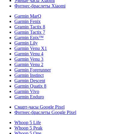
Умные часы Xiaomi
Фитнес-браслеты Xiaomi
Garmin MarQ
Garmin Fenix
Gramin Tactix 8
Garmin Tactix 7
Garmin Epix™
Garmin Lily
Garmin Venu X1
Garmin Venu 4
Garmin Venu 3
Garmin Venu 2
Garmin Forerunner
Garmin Instinct
Garmin Descent
Garmin Quatix 8
Garmin Vivo
Garmin Enduro
Смарт-часы Google Pixel
Фитнес-браслеты Google Pixel
Whoop 5 Life
Whoop 5 Peak
Whoop 5 One