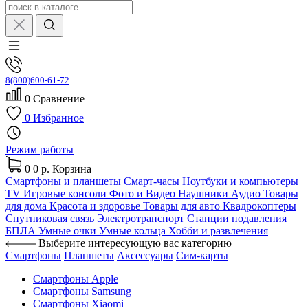
8(800)600-61-72
0
Сравнение
0
Избранное
Режим работы
0
0 р.
Корзина
Смартфоны и планшеты
Смарт-часы
Ноутбуки и компьютеры
TV
Игровые консоли
Фото и Видео
Наушники
Аудио
Товары
для дома
Красота и здоровье
Товары для авто
Квадрокоптеры
Спутниковая связь
Электротранспорт
Станции подавления
БПЛА
Умные очки
Умные кольца
Хобби и развлечения
Выберите интересующую вас категорию
Смартфоны
Планшеты
Аксессуары
Сим-карты
Смартфоны Apple
Смартфоны Samsung
Смартфоны Xiaomi