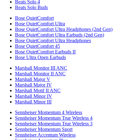
Beats Solo 4
Beats Solo Buds
Bose QuietComfort
Bose QuietComfort Ultra
Bose QuietComfort Ultra Headphones (2nd Gen)
Bose QuietComfort Ultra Earbuds (2nd Gen)
Bose QuietComfort Ultra Headphones
Bose QuietComfort 45
Bose QuietComfort Earbuds II
Bose Ultra Open Earbuds
Marshall Monitor III ANC
Marshall Monitor II ANC
Marshall Major V
Marshall Major IV
Marshall Motif II ANC
Marshall Minor IV
Marshall Minor III
Sennheiser Momentum 4 Wireless
Sennheiser Momentum True Wireless 4
Sennheiser Momentum True Wireless 3
Sennheiser Momentum Sport
Sennheiser Accentum Wireless