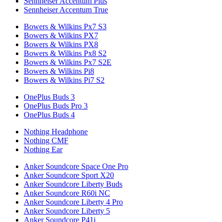
Sennheiser Accentum Plus
Sennheiser Accentum True
Bowers & Wilkins Px7 S3
Bowers & Wilkins PX7
Bowers & Wilkins PX8
Bowers & Wilkins Px8 S2
Bowers & Wilkins Px7 S2E
Bowers & Wilkins Pi8
Bowers & Wilkins Pi7 S2
OnePlus Buds 3
OnePlus Buds Pro 3
OnePlus Buds 4
Nothing Headphone
Nothing CMF
Nothing Ear
Anker Soundcore Space One Pro
Anker Soundcore Sport X20
Anker Soundcore Liberty Buds
Anker Soundcore R60i NC
Anker Soundcore Liberty 4 Pro
Anker Soundcore Liberty 5
Anker Soundcore P41i