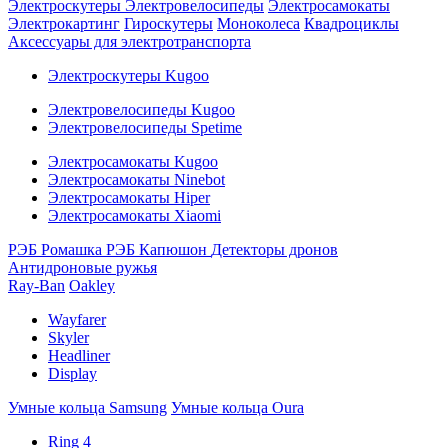
Электроскутеры
Электровелосипеды
Электросамокаты
Электрокартинг
Гироскутеры
Моноколеса
Квадроциклы
Аксессуары для электротранспорта
Электроскутеры Kugoo
Электровелосипеды Kugoo
Электровелосипеды Spetime
Электросамокаты Kugoo
Электросамокаты Ninebot
Электросамокаты Hiper
Электросамокаты Xiaomi
РЭБ Ромашка
РЭБ Капюшон
Детекторы дронов
Антидроновые ружья
Ray-Ban
Oakley
Wayfarer
Skyler
Headliner
Display
Умные кольца Samsung
Умные кольца Oura
Ring 4