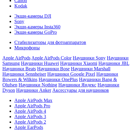
Canon
Kodak
Экшн-камеры DJI
Sony
Экшн-камеры Insta360
Экшн-камеры GoPro
Стабилизаторы для фотоаппаратов
Микрофоны
Apple AirPods
Apple AirPods Color
Наушники Sony
Наушники
Samsung
Наушники Huawei
Наушники Xiaomi
Наушники JBL
Наушники Beats
Наушники Bose
Наушники Marshall
Наушники Sennheiser
Наушники Google Pixel
Наушники
Bowers & Wilkins
Наушники OnePlus
Наушники Bang &
Olufsen
Наушники Nothing
Наушники Яндекс
Наушники
Dyson
Наушники Anker
Аксессуары для наушников
Apple AirPods Max
Apple AirPods Pro
Apple AirPods 4
Apple AirPods 3
Apple AirPods 2
Apple EarPods