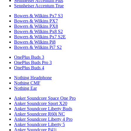
Sennheiser Accentum Plus
Sennheiser Accentum True
Bowers & Wilkins Px7 S3
Bowers & Wilkins PX7
Bowers & Wilkins PX8
Bowers & Wilkins Px8 S2
Bowers & Wilkins Px7 S2E
Bowers & Wilkins Pi8
Bowers & Wilkins Pi7 S2
OnePlus Buds 3
OnePlus Buds Pro 3
OnePlus Buds 4
Nothing Headphone
Nothing CMF
Nothing Ear
Anker Soundcore Space One Pro
Anker Soundcore Sport X20
Anker Soundcore Liberty Buds
Anker Soundcore R60i NC
Anker Soundcore Liberty 4 Pro
Anker Soundcore Liberty 5
Anker Soundcore P41i