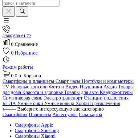
8(800)600-61-72
0
Сравнение
0
Избранное
Режим работы
0
0 р.
Корзина
Смартфоны и планшеты
Смарт-часы
Ноутбуки и компьютеры
TV
Игровые консоли
Фото и Видео
Наушники
Аудио
Товары
для дома
Красота и здоровье
Товары для авто
Квадрокоптеры
Спутниковая связь
Электротранспорт
Станции подавления
БПЛА
Умные очки
Умные кольца
Хобби и развлечения
Выберите интересующую вас категорию
Смартфоны
Планшеты
Аксессуары
Сим-карты
Смартфоны Apple
Смартфоны Samsung
Смартфоны Xiaomi