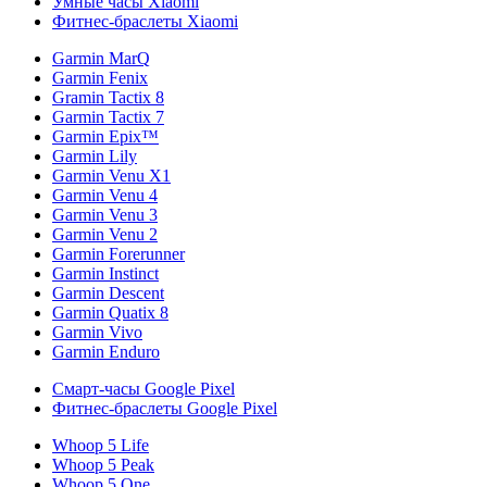
Умные часы Xiaomi
Фитнес-браслеты Xiaomi
Garmin MarQ
Garmin Fenix
Gramin Tactix 8
Garmin Tactix 7
Garmin Epix™
Garmin Lily
Garmin Venu X1
Garmin Venu 4
Garmin Venu 3
Garmin Venu 2
Garmin Forerunner
Garmin Instinct
Garmin Descent
Garmin Quatix 8
Garmin Vivo
Garmin Enduro
Смарт-часы Google Pixel
Фитнес-браслеты Google Pixel
Whoop 5 Life
Whoop 5 Peak
Whoop 5 One