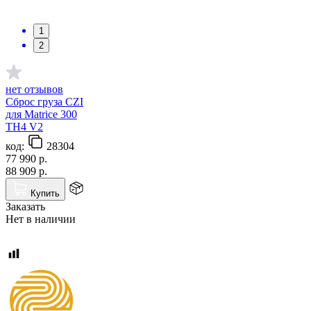
1
2
нет отзывов
Сброс груза CZI
для Matrice 300
TH4 V2
код:
28304
77 990
р.
88 909
р.
Купить
Заказать
Нет в наличии