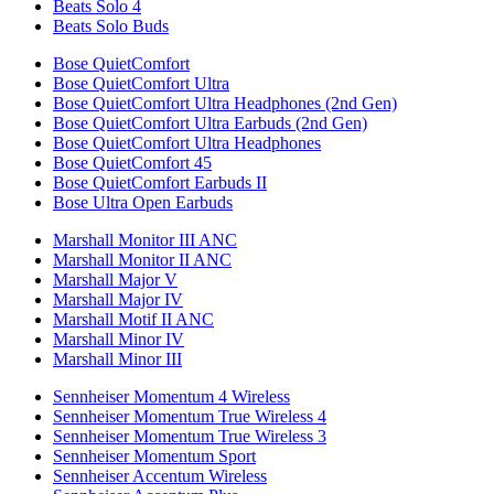
Beats Solo 4
Beats Solo Buds
Bose QuietComfort
Bose QuietComfort Ultra
Bose QuietComfort Ultra Headphones (2nd Gen)
Bose QuietComfort Ultra Earbuds (2nd Gen)
Bose QuietComfort Ultra Headphones
Bose QuietComfort 45
Bose QuietComfort Earbuds II
Bose Ultra Open Earbuds
Marshall Monitor III ANC
Marshall Monitor II ANC
Marshall Major V
Marshall Major IV
Marshall Motif II ANC
Marshall Minor IV
Marshall Minor III
Sennheiser Momentum 4 Wireless
Sennheiser Momentum True Wireless 4
Sennheiser Momentum True Wireless 3
Sennheiser Momentum Sport
Sennheiser Accentum Wireless