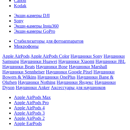
Canon
Kodak
Экшн-камеры DJI
Sony
Экшн-камеры Insta360
Экшн-камеры GoPro
Стабилизаторы для фотоаппаратов
Микрофоны
Apple AirPods
Apple AirPods Color
Наушники Sony
Наушники
Samsung
Наушники Huawei
Наушники Xiaomi
Наушники JBL
Наушники Beats
Наушники Bose
Наушники Marshall
Наушники Sennheiser
Наушники Google Pixel
Наушники
Bowers & Wilkins
Наушники OnePlus
Наушники Bang &
Olufsen
Наушники Nothing
Наушники Яндекс
Наушники
Dyson
Наушники Anker
Аксессуары для наушников
Apple AirPods Max
Apple AirPods Pro
Apple AirPods 4
Apple AirPods 3
Apple AirPods 2
Apple EarPods