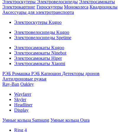
Электроскутеры
Электровелосипеды
Электросамокаты
Электрокартинг
Гироскутеры
Моноколеса
Квадроциклы
Аксессуары для электротранспорта
Электроскутеры Kugoo
Электровелосипеды Kugoo
Электровелосипеды Spetime
Электросамокаты Kugoo
Электросамокаты Ninebot
Электросамокаты Hiper
Электросамокаты Xiaomi
РЭБ Ромашка
РЭБ Капюшон
Детекторы дронов
Антидроновые ружья
Ray-Ban
Oakley
Wayfarer
Skyler
Headliner
Display
Умные кольца Samsung
Умные кольца Oura
Ring 4