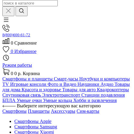
8(800)600-61-72
0
Сравнение
0
Избранное
Режим работы
0
0 р.
Корзина
Смартфоны и планшеты
Смарт-часы
Ноутбуки и компьютеры
TV
Игровые консоли
Фото и Видео
Наушники
Аудио
Товары
для дома
Красота и здоровье
Товары для авто
Квадрокоптеры
Спутниковая связь
Электротранспорт
Станции подавления
БПЛА
Умные очки
Умные кольца
Хобби и развлечения
Выберите интересующую вас категорию
Смартфоны
Планшеты
Аксессуары
Сим-карты
Смартфоны Apple
Смартфоны Samsung
Смартфоны Xiaomi