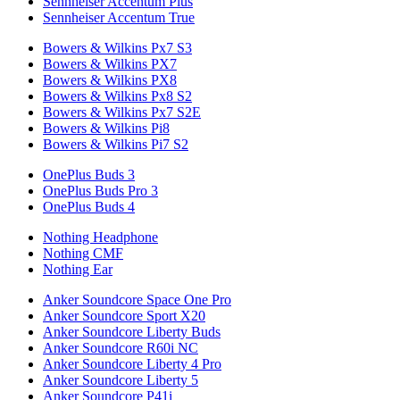
Sennheiser Accentum Plus
Sennheiser Accentum True
Bowers & Wilkins Px7 S3
Bowers & Wilkins PX7
Bowers & Wilkins PX8
Bowers & Wilkins Px8 S2
Bowers & Wilkins Px7 S2E
Bowers & Wilkins Pi8
Bowers & Wilkins Pi7 S2
OnePlus Buds 3
OnePlus Buds Pro 3
OnePlus Buds 4
Nothing Headphone
Nothing CMF
Nothing Ear
Anker Soundcore Space One Pro
Anker Soundcore Sport X20
Anker Soundcore Liberty Buds
Anker Soundcore R60i NC
Anker Soundcore Liberty 4 Pro
Anker Soundcore Liberty 5
Anker Soundcore P41i