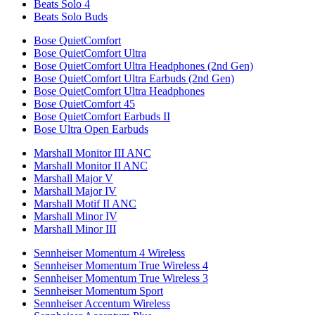
Beats Solo 4
Beats Solo Buds
Bose QuietComfort
Bose QuietComfort Ultra
Bose QuietComfort Ultra Headphones (2nd Gen)
Bose QuietComfort Ultra Earbuds (2nd Gen)
Bose QuietComfort Ultra Headphones
Bose QuietComfort 45
Bose QuietComfort Earbuds II
Bose Ultra Open Earbuds
Marshall Monitor III ANC
Marshall Monitor II ANC
Marshall Major V
Marshall Major IV
Marshall Motif II ANC
Marshall Minor IV
Marshall Minor III
Sennheiser Momentum 4 Wireless
Sennheiser Momentum True Wireless 4
Sennheiser Momentum True Wireless 3
Sennheiser Momentum Sport
Sennheiser Accentum Wireless