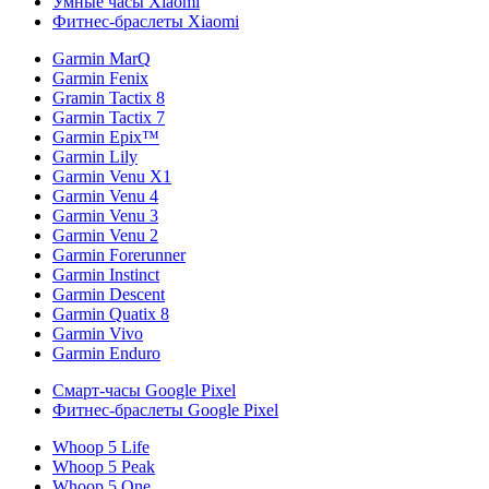
Умные часы Xiaomi
Фитнес-браслеты Xiaomi
Garmin MarQ
Garmin Fenix
Gramin Tactix 8
Garmin Tactix 7
Garmin Epix™
Garmin Lily
Garmin Venu X1
Garmin Venu 4
Garmin Venu 3
Garmin Venu 2
Garmin Forerunner
Garmin Instinct
Garmin Descent
Garmin Quatix 8
Garmin Vivo
Garmin Enduro
Смарт-часы Google Pixel
Фитнес-браслеты Google Pixel
Whoop 5 Life
Whoop 5 Peak
Whoop 5 One