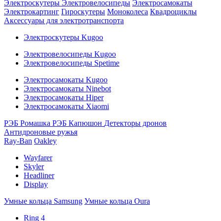
Электроскутеры
Электровелосипеды
Электросамокаты
Электрокартинг
Гироскутеры
Моноколеса
Квадроциклы
Аксессуары для электротранспорта
Электроскутеры Kugoo
Электровелосипеды Kugoo
Электровелосипеды Spetime
Электросамокаты Kugoo
Электросамокаты Ninebot
Электросамокаты Hiper
Электросамокаты Xiaomi
РЭБ Ромашка
РЭБ Капюшон
Детекторы дронов
Антидроновые ружья
Ray-Ban
Oakley
Wayfarer
Skyler
Headliner
Display
Умные кольца Samsung
Умные кольца Oura
Ring 4