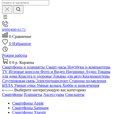
8(800)600-61-72
0
Сравнение
0
Избранное
Режим работы
0
0 р.
Корзина
Смартфоны и планшеты
Смарт-часы
Ноутбуки и компьютеры
TV
Игровые консоли
Фото и Видео
Наушники
Аудио
Товары
для дома
Красота и здоровье
Товары для авто
Квадрокоптеры
Спутниковая связь
Электротранспорт
Станции подавления
БПЛА
Умные очки
Умные кольца
Хобби и развлечения
Выберите интересующую вас категорию
Смартфоны
Планшеты
Аксессуары
Сим-карты
Смартфоны Apple
Смартфоны Samsung
Смартфоны Xiaomi