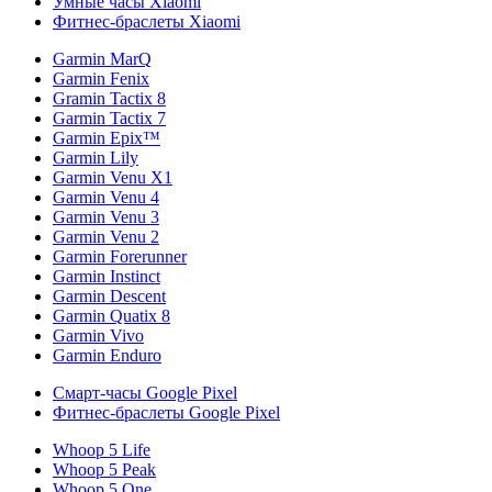
Умные часы Xiaomi
Фитнес-браслеты Xiaomi
Garmin MarQ
Garmin Fenix
Gramin Tactix 8
Garmin Tactix 7
Garmin Epix™
Garmin Lily
Garmin Venu X1
Garmin Venu 4
Garmin Venu 3
Garmin Venu 2
Garmin Forerunner
Garmin Instinct
Garmin Descent
Garmin Quatix 8
Garmin Vivo
Garmin Enduro
Смарт-часы Google Pixel
Фитнес-браслеты Google Pixel
Whoop 5 Life
Whoop 5 Peak
Whoop 5 One