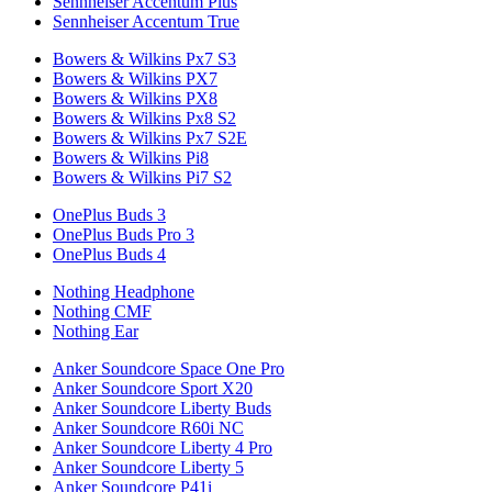
Sennheiser Accentum Plus
Sennheiser Accentum True
Bowers & Wilkins Px7 S3
Bowers & Wilkins PX7
Bowers & Wilkins PX8
Bowers & Wilkins Px8 S2
Bowers & Wilkins Px7 S2E
Bowers & Wilkins Pi8
Bowers & Wilkins Pi7 S2
OnePlus Buds 3
OnePlus Buds Pro 3
OnePlus Buds 4
Nothing Headphone
Nothing CMF
Nothing Ear
Anker Soundcore Space One Pro
Anker Soundcore Sport X20
Anker Soundcore Liberty Buds
Anker Soundcore R60i NC
Anker Soundcore Liberty 4 Pro
Anker Soundcore Liberty 5
Anker Soundcore P41i