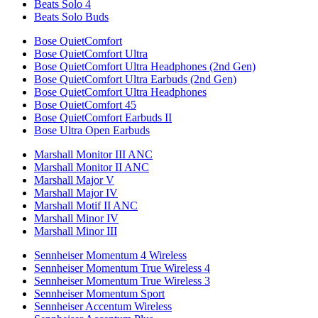
Beats Solo 4
Beats Solo Buds
Bose QuietComfort
Bose QuietComfort Ultra
Bose QuietComfort Ultra Headphones (2nd Gen)
Bose QuietComfort Ultra Earbuds (2nd Gen)
Bose QuietComfort Ultra Headphones
Bose QuietComfort 45
Bose QuietComfort Earbuds II
Bose Ultra Open Earbuds
Marshall Monitor III ANC
Marshall Monitor II ANC
Marshall Major V
Marshall Major IV
Marshall Motif II ANC
Marshall Minor IV
Marshall Minor III
Sennheiser Momentum 4 Wireless
Sennheiser Momentum True Wireless 4
Sennheiser Momentum True Wireless 3
Sennheiser Momentum Sport
Sennheiser Accentum Wireless