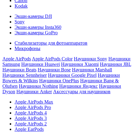
Canon
Kodak
Экшн-камеры DJI
Sony
Экшн-камеры Insta360
Экшн-камеры GoPro
Стабилизаторы для фотоаппаратов
Микрофоны
Apple AirPods
Apple AirPods Color
Наушники Sony
Наушники
Samsung
Наушники Huawei
Наушники Xiaomi
Наушники JBL
Наушники Beats
Наушники Bose
Наушники Marshall
Наушники Sennheiser
Наушники Google Pixel
Наушники
Bowers & Wilkins
Наушники OnePlus
Наушники Bang &
Olufsen
Наушники Nothing
Наушники Яндекс
Наушники
Dyson
Наушники Anker
Аксессуары для наушников
Apple AirPods Max
Apple AirPods Pro
Apple AirPods 4
Apple AirPods 3
Apple AirPods 2
Apple EarPods