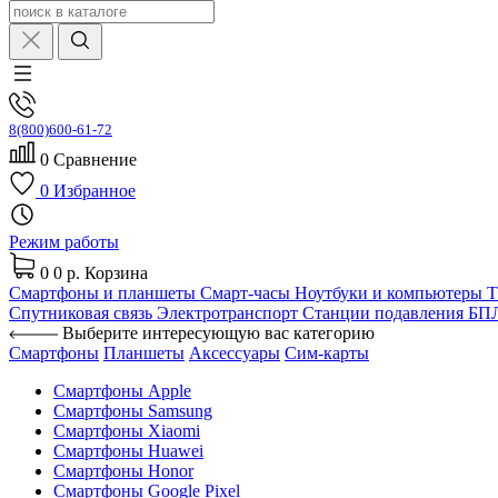
8(800)600-61-72
0
Сравнение
0
Избранное
Режим работы
0
0 р.
Корзина
Смартфоны и планшеты
Смарт-часы
Ноутбуки и компьютеры
Спутниковая связь
Электротранспорт
Станции подавления Б
Выберите интересующую вас категорию
Смартфоны
Планшеты
Аксессуары
Сим-карты
Смартфоны Apple
Смартфоны Samsung
Смартфоны Xiaomi
Смартфоны Huawei
Смартфоны Honor
Смартфоны Google Pixel