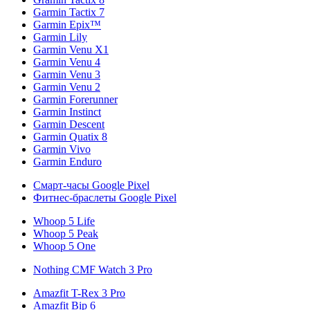
Garmin Tactix 7
Garmin Epix™
Garmin Lily
Garmin Venu X1
Garmin Venu 4
Garmin Venu 3
Garmin Venu 2
Garmin Forerunner
Garmin Instinct
Garmin Descent
Garmin Quatix 8
Garmin Vivo
Garmin Enduro
Смарт-часы Google Pixel
Фитнес-браслеты Google Pixel
Whoop 5 Life
Whoop 5 Peak
Whoop 5 One
Nothing CMF Watch 3 Pro
Amazfit T-Rex 3 Pro
Amazfit Bip 6