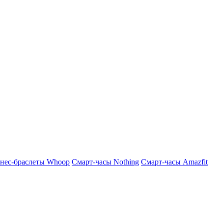
нес-браслеты Whoop
Смарт-часы Nothing
Смарт-часы Amazfit