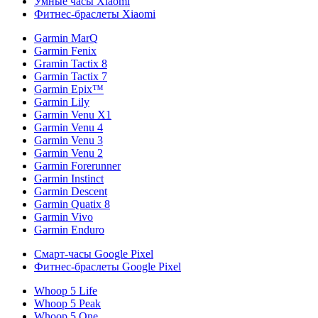
Умные часы Xiaomi
Фитнес-браслеты Xiaomi
Garmin MarQ
Garmin Fenix
Gramin Tactix 8
Garmin Tactix 7
Garmin Epix™
Garmin Lily
Garmin Venu X1
Garmin Venu 4
Garmin Venu 3
Garmin Venu 2
Garmin Forerunner
Garmin Instinct
Garmin Descent
Garmin Quatix 8
Garmin Vivo
Garmin Enduro
Смарт-часы Google Pixel
Фитнес-браслеты Google Pixel
Whoop 5 Life
Whoop 5 Peak
Whoop 5 One