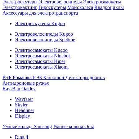
Электроскутеры
Электровелосипеды
Электросамокаты
Электрокартинг
Гироскутеры
Моноколеса
Квадроциклы
Аксессуары для электротранспорта
Электроскутеры Kugoo
Электровелосипеды Kugoo
Электровелосипеды Spetime
Электросамокаты Kugoo
Электросамокаты Ninebot
Электросамокаты Hiper
Электросамокаты Xiaomi
РЭБ Ромашка
РЭБ Капюшон
Детекторы дронов
Антидроновые ружья
Ray-Ban
Oakley
Wayfarer
Skyler
Headliner
Display
Умные кольца Samsung
Умные кольца Oura
Ring 4