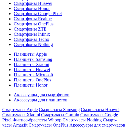
Смартфоны Huawei
Смартфоны Honor
Смартфоны Google Pixel
Смартфоны Realme
Смартфоны OnePlus
Смартфоны ZTE
Смартфоны Infinix
Смартфоны Tecno
Смартфоны Nothing
Планшеты Apple
Планшеты Samsung
Планшеты Xiaomi
Планшеты Huawei
Планшеты Microsoft
Планшеты OnePlus
Планшеты Honor
Аксессуары для смартфонов
Аксессуары для планшетов
Смарт-часы Apple
Смарт-часы Samsung
Смарт-часы Huawei
Смарт-часы Xiaomi
Смарт-часы Garmin
Смарт-часы Google
Pixel
Фитнес-браслеты Whoop
Смарт-часы Nothing
Смарт-
часы Amazfit
Смарт-часы OnePlus
Аксессуары для смарт-часов