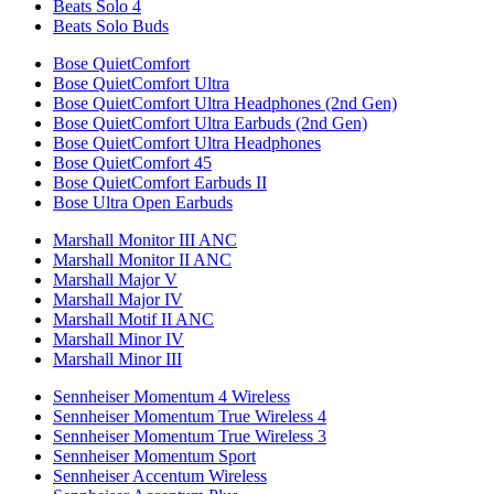
Beats Solo 4
Beats Solo Buds
Bose QuietComfort
Bose QuietComfort Ultra
Bose QuietComfort Ultra Headphones (2nd Gen)
Bose QuietComfort Ultra Earbuds (2nd Gen)
Bose QuietComfort Ultra Headphones
Bose QuietComfort 45
Bose QuietComfort Earbuds II
Bose Ultra Open Earbuds
Marshall Monitor III ANC
Marshall Monitor II ANC
Marshall Major V
Marshall Major IV
Marshall Motif II ANC
Marshall Minor IV
Marshall Minor III
Sennheiser Momentum 4 Wireless
Sennheiser Momentum True Wireless 4
Sennheiser Momentum True Wireless 3
Sennheiser Momentum Sport
Sennheiser Accentum Wireless