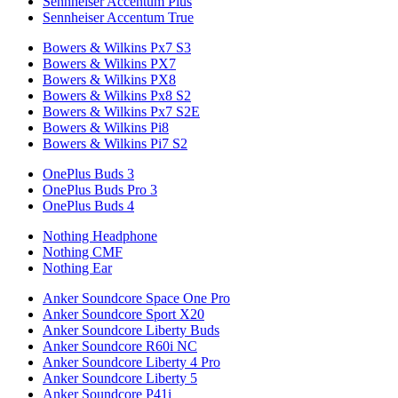
Sennheiser Accentum Plus
Sennheiser Accentum True
Bowers & Wilkins Px7 S3
Bowers & Wilkins PX7
Bowers & Wilkins PX8
Bowers & Wilkins Px8 S2
Bowers & Wilkins Px7 S2E
Bowers & Wilkins Pi8
Bowers & Wilkins Pi7 S2
OnePlus Buds 3
OnePlus Buds Pro 3
OnePlus Buds 4
Nothing Headphone
Nothing CMF
Nothing Ear
Anker Soundcore Space One Pro
Anker Soundcore Sport X20
Anker Soundcore Liberty Buds
Anker Soundcore R60i NC
Anker Soundcore Liberty 4 Pro
Anker Soundcore Liberty 5
Anker Soundcore P41i