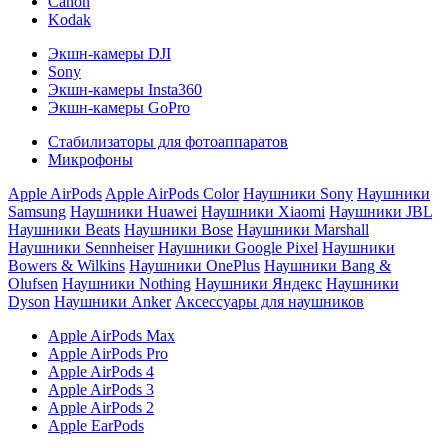
Canon
Kodak
Экшн-камеры DJI
Sony
Экшн-камеры Insta360
Экшн-камеры GoPro
Стабилизаторы для фотоаппаратов
Микрофоны
Apple AirPods
Apple AirPods Color
Наушники Sony
Наушники
Samsung
Наушники Huawei
Наушники Xiaomi
Наушники JBL
Наушники Beats
Наушники Bose
Наушники Marshall
Наушники Sennheiser
Наушники Google Pixel
Наушники
Bowers & Wilkins
Наушники OnePlus
Наушники Bang &
Olufsen
Наушники Nothing
Наушники Яндекс
Наушники
Dyson
Наушники Anker
Аксессуары для наушников
Apple AirPods Max
Apple AirPods Pro
Apple AirPods 4
Apple AirPods 3
Apple AirPods 2
Apple EarPods