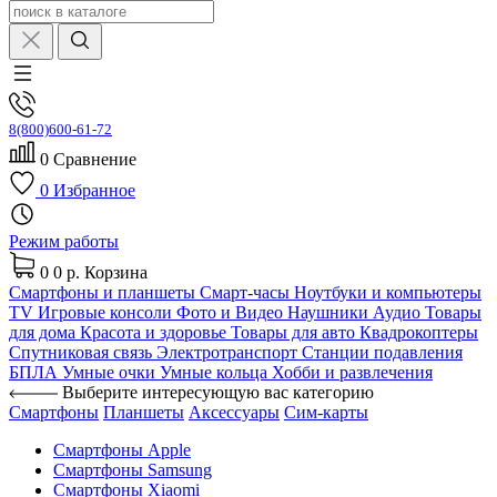
8(800)600-61-72
0
Сравнение
0
Избранное
Режим работы
0
0 р.
Корзина
Смартфоны и планшеты
Смарт-часы
Ноутбуки и компьютеры
TV
Игровые консоли
Фото и Видео
Наушники
Аудио
Товары
для дома
Красота и здоровье
Товары для авто
Квадрокоптеры
Спутниковая связь
Электротранспорт
Станции подавления
БПЛА
Умные очки
Умные кольца
Хобби и развлечения
Выберите интересующую вас категорию
Смартфоны
Планшеты
Аксессуары
Сим-карты
Смартфоны Apple
Смартфоны Samsung
Смартфоны Xiaomi