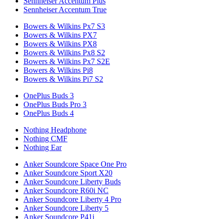
Sennheiser Accentum Plus
Sennheiser Accentum True
Bowers & Wilkins Px7 S3
Bowers & Wilkins PX7
Bowers & Wilkins PX8
Bowers & Wilkins Px8 S2
Bowers & Wilkins Px7 S2E
Bowers & Wilkins Pi8
Bowers & Wilkins Pi7 S2
OnePlus Buds 3
OnePlus Buds Pro 3
OnePlus Buds 4
Nothing Headphone
Nothing CMF
Nothing Ear
Anker Soundcore Space One Pro
Anker Soundcore Sport X20
Anker Soundcore Liberty Buds
Anker Soundcore R60i NC
Anker Soundcore Liberty 4 Pro
Anker Soundcore Liberty 5
Anker Soundcore P41i