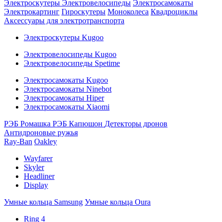
Электроскутеры
Электровелосипеды
Электросамокаты
Электрокартинг
Гироскутеры
Моноколеса
Квадроциклы
Аксессуары для электротранспорта
Электроскутеры Kugoo
Электровелосипеды Kugoo
Электровелосипеды Spetime
Электросамокаты Kugoo
Электросамокаты Ninebot
Электросамокаты Hiper
Электросамокаты Xiaomi
РЭБ Ромашка
РЭБ Капюшон
Детекторы дронов
Антидроновые ружья
Ray-Ban
Oakley
Wayfarer
Skyler
Headliner
Display
Умные кольца Samsung
Умные кольца Oura
Ring 4