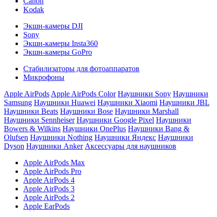
Canon
Kodak
Экшн-камеры DJI
Sony
Экшн-камеры Insta360
Экшн-камеры GoPro
Стабилизаторы для фотоаппаратов
Микрофоны
Apple AirPods
Apple AirPods Color
Наушники Sony
Наушники
Samsung
Наушники Huawei
Наушники Xiaomi
Наушники JBL
Наушники Beats
Наушники Bose
Наушники Marshall
Наушники Sennheiser
Наушники Google Pixel
Наушники
Bowers & Wilkins
Наушники OnePlus
Наушники Bang &
Olufsen
Наушники Nothing
Наушники Яндекс
Наушники
Dyson
Наушники Anker
Аксессуары для наушников
Apple AirPods Max
Apple AirPods Pro
Apple AirPods 4
Apple AirPods 3
Apple AirPods 2
Apple EarPods