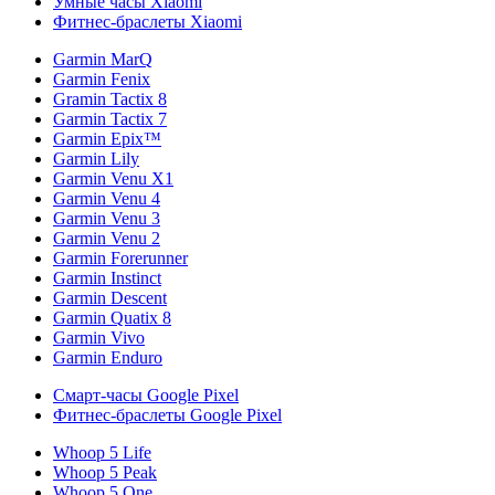
Умные часы Xiaomi
Фитнес-браслеты Xiaomi
Garmin MarQ
Garmin Fenix
Gramin Tactix 8
Garmin Tactix 7
Garmin Epix™
Garmin Lily
Garmin Venu X1
Garmin Venu 4
Garmin Venu 3
Garmin Venu 2
Garmin Forerunner
Garmin Instinct
Garmin Descent
Garmin Quatix 8
Garmin Vivo
Garmin Enduro
Смарт-часы Google Pixel
Фитнес-браслеты Google Pixel
Whoop 5 Life
Whoop 5 Peak
Whoop 5 One