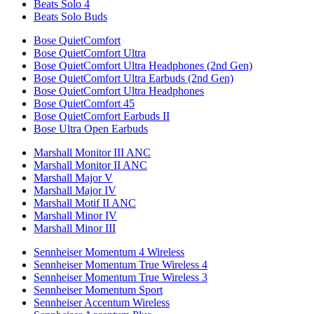
Beats Solo 4
Beats Solo Buds
Bose QuietComfort
Bose QuietComfort Ultra
Bose QuietComfort Ultra Headphones (2nd Gen)
Bose QuietComfort Ultra Earbuds (2nd Gen)
Bose QuietComfort Ultra Headphones
Bose QuietComfort 45
Bose QuietComfort Earbuds II
Bose Ultra Open Earbuds
Marshall Monitor III ANC
Marshall Monitor II ANC
Marshall Major V
Marshall Major IV
Marshall Motif II ANC
Marshall Minor IV
Marshall Minor III
Sennheiser Momentum 4 Wireless
Sennheiser Momentum True Wireless 4
Sennheiser Momentum True Wireless 3
Sennheiser Momentum Sport
Sennheiser Accentum Wireless