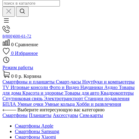
8(800)600-61-72
0
Сравнение
0
Избранное
Режим работы
0
0 р.
Корзина
Смартфоны и планшеты
Смарт-часы
Ноутбуки и компьютеры
TV
Игровые консоли
Фото и Видео
Наушники
Аудио
Товары
для дома
Красота и здоровье
Товары для авто
Квадрокоптеры
Спутниковая связь
Электротранспорт
Станции подавления
БПЛА
Умные очки
Умные кольца
Хобби и развлечения
Выберите интересующую вас категорию
Смартфоны
Планшеты
Аксессуары
Сим-карты
Смартфоны Apple
Смартфоны Samsung
Смартфоны Xiaomi