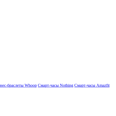
нес-браслеты Whoop
Смарт-часы Nothing
Смарт-часы Amazfit