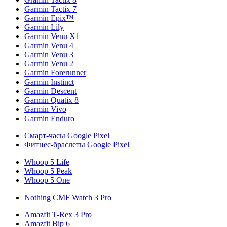
Garmin Tactix 7
Garmin Epix™
Garmin Lily
Garmin Venu X1
Garmin Venu 4
Garmin Venu 3
Garmin Venu 2
Garmin Forerunner
Garmin Instinct
Garmin Descent
Garmin Quatix 8
Garmin Vivo
Garmin Enduro
Смарт-часы Google Pixel
Фитнес-браслеты Google Pixel
Whoop 5 Life
Whoop 5 Peak
Whoop 5 One
Nothing CMF Watch 3 Pro
Amazfit T-Rex 3 Pro
Amazfit Bip 6