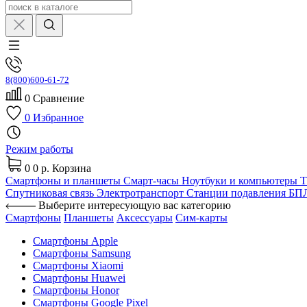
8(800)600-61-72
0
Сравнение
0
Избранное
Режим работы
0
0 р.
Корзина
Смартфоны и планшеты
Смарт-часы
Ноутбуки и компьютеры
Спутниковая связь
Электротранспорт
Станции подавления Б
Выберите интересующую вас категорию
Смартфоны
Планшеты
Аксессуары
Сим-карты
Смартфоны Apple
Смартфоны Samsung
Смартфоны Xiaomi
Смартфоны Huawei
Смартфоны Honor
Смартфоны Google Pixel