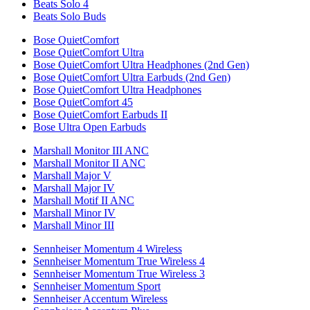
Beats Solo 4
Beats Solo Buds
Bose QuietComfort
Bose QuietComfort Ultra
Bose QuietComfort Ultra Headphones (2nd Gen)
Bose QuietComfort Ultra Earbuds (2nd Gen)
Bose QuietComfort Ultra Headphones
Bose QuietComfort 45
Bose QuietComfort Earbuds II
Bose Ultra Open Earbuds
Marshall Monitor III ANC
Marshall Monitor II ANC
Marshall Major V
Marshall Major IV
Marshall Motif II ANC
Marshall Minor IV
Marshall Minor III
Sennheiser Momentum 4 Wireless
Sennheiser Momentum True Wireless 4
Sennheiser Momentum True Wireless 3
Sennheiser Momentum Sport
Sennheiser Accentum Wireless