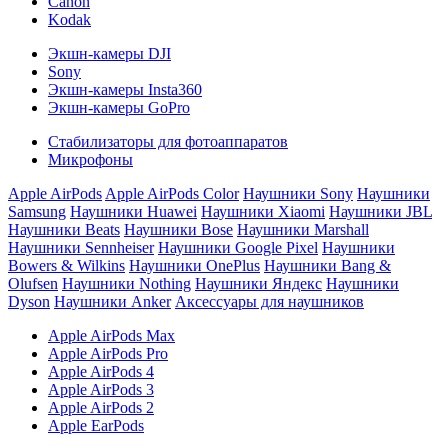
Canon
Kodak
Экшн-камеры DJI
Sony
Экшн-камеры Insta360
Экшн-камеры GoPro
Стабилизаторы для фотоаппаратов
Микрофоны
Apple AirPods
Apple AirPods Color
Наушники Sony
Наушники
Samsung
Наушники Huawei
Наушники Xiaomi
Наушники JBL
Наушники Beats
Наушники Bose
Наушники Marshall
Наушники Sennheiser
Наушники Google Pixel
Наушники
Bowers & Wilkins
Наушники OnePlus
Наушники Bang &
Olufsen
Наушники Nothing
Наушники Яндекс
Наушники
Dyson
Наушники Anker
Аксессуары для наушников
Apple AirPods Max
Apple AirPods Pro
Apple AirPods 4
Apple AirPods 3
Apple AirPods 2
Apple EarPods