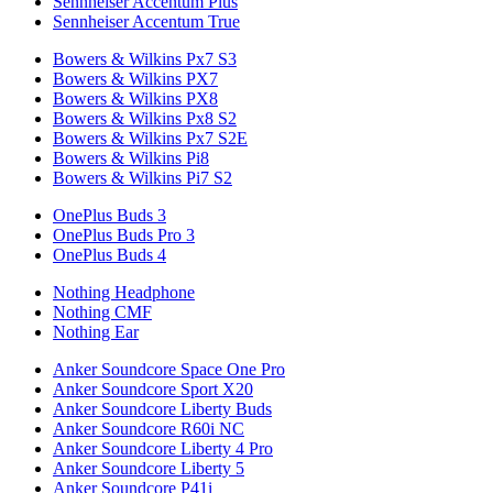
Sennheiser Accentum Plus
Sennheiser Accentum True
Bowers & Wilkins Px7 S3
Bowers & Wilkins PX7
Bowers & Wilkins PX8
Bowers & Wilkins Px8 S2
Bowers & Wilkins Px7 S2E
Bowers & Wilkins Pi8
Bowers & Wilkins Pi7 S2
OnePlus Buds 3
OnePlus Buds Pro 3
OnePlus Buds 4
Nothing Headphone
Nothing CMF
Nothing Ear
Anker Soundcore Space One Pro
Anker Soundcore Sport X20
Anker Soundcore Liberty Buds
Anker Soundcore R60i NC
Anker Soundcore Liberty 4 Pro
Anker Soundcore Liberty 5
Anker Soundcore P41i