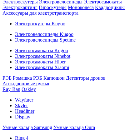
Электроскутеры
Электровелосипеды
Электросамокаты
Электрокартинг
Гироскутеры
Моноколеса
Квадроциклы
Аксессуары для электротранспорта
Электроскутеры Kugoo
Электровелосипеды Kugoo
Электровелосипеды Spetime
Электросамокаты Kugoo
Электросамокаты Ninebot
Электросамокаты Hiper
Электросамокаты Xiaomi
РЭБ Ромашка
РЭБ Капюшон
Детекторы дронов
Антидроновые ружья
Ray-Ban
Oakley
Wayfarer
Skyler
Headliner
Display
Умные кольца Samsung
Умные кольца Oura
Ring 4