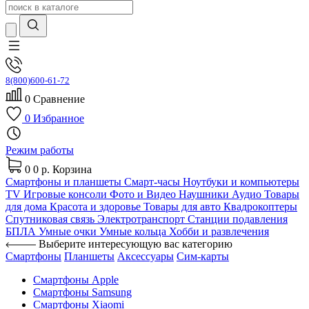
8(800)600-61-72
0
Сравнение
0
Избранное
Режим работы
0
0 р.
Корзина
Смартфоны и планшеты
Смарт-часы
Ноутбуки и компьютеры
TV
Игровые консоли
Фото и Видео
Наушники
Аудио
Товары
для дома
Красота и здоровье
Товары для авто
Квадрокоптеры
Спутниковая связь
Электротранспорт
Станции подавления
БПЛА
Умные очки
Умные кольца
Хобби и развлечения
Выберите интересующую вас категорию
Смартфоны
Планшеты
Аксессуары
Сим-карты
Смартфоны Apple
Смартфоны Samsung
Смартфоны Xiaomi