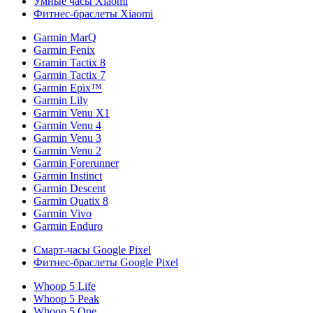
Умные часы Xiaomi
Фитнес-браслеты Xiaomi
Garmin MarQ
Garmin Fenix
Gramin Tactix 8
Garmin Tactix 7
Garmin Epix™
Garmin Lily
Garmin Venu X1
Garmin Venu 4
Garmin Venu 3
Garmin Venu 2
Garmin Forerunner
Garmin Instinct
Garmin Descent
Garmin Quatix 8
Garmin Vivo
Garmin Enduro
Смарт-часы Google Pixel
Фитнес-браслеты Google Pixel
Whoop 5 Life
Whoop 5 Peak
Whoop 5 One