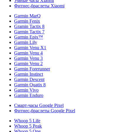
Умные часы Xiaomi
Фитнес-браслеты Xiaomi
Garmin MarQ
Garmin Fenix
Gramin Tactix 8
Garmin Tactix 7
Garmin Epix™
Garmin Lily
Garmin Venu X1
Garmin Venu 4
Garmin Venu 3
Garmin Venu 2
Garmin Forerunner
Garmin Instinct
Garmin Descent
Garmin Quatix 8
Garmin Vivo
Garmin Enduro
Смарт-часы Google Pixel
Фитнес-браслеты Google Pixel
Whoop 5 Life
Whoop 5 Peak
Whoop 5 One