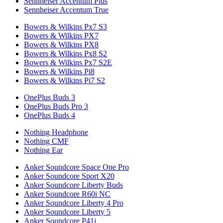
Sennheiser Accentum Plus
Sennheiser Accentum True
Bowers & Wilkins Px7 S3
Bowers & Wilkins PX7
Bowers & Wilkins PX8
Bowers & Wilkins Px8 S2
Bowers & Wilkins Px7 S2E
Bowers & Wilkins Pi8
Bowers & Wilkins Pi7 S2
OnePlus Buds 3
OnePlus Buds Pro 3
OnePlus Buds 4
Nothing Headphone
Nothing CMF
Nothing Ear
Anker Soundcore Space One Pro
Anker Soundcore Sport X20
Anker Soundcore Liberty Buds
Anker Soundcore R60i NC
Anker Soundcore Liberty 4 Pro
Anker Soundcore Liberty 5
Anker Soundcore P41i