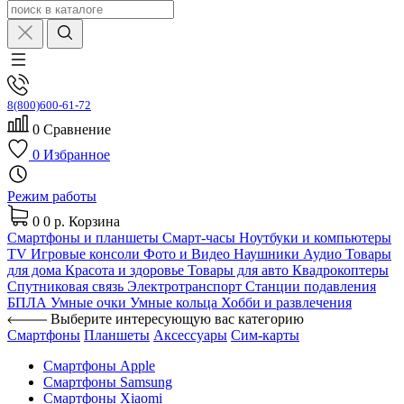
8(800)600-61-72
0
Сравнение
0
Избранное
Режим работы
0
0 р.
Корзина
Смартфоны и планшеты
Смарт-часы
Ноутбуки и компьютеры
TV
Игровые консоли
Фото и Видео
Наушники
Аудио
Товары
для дома
Красота и здоровье
Товары для авто
Квадрокоптеры
Спутниковая связь
Электротранспорт
Станции подавления
БПЛА
Умные очки
Умные кольца
Хобби и развлечения
Выберите интересующую вас категорию
Смартфоны
Планшеты
Аксессуары
Сим-карты
Смартфоны Apple
Смартфоны Samsung
Смартфоны Xiaomi