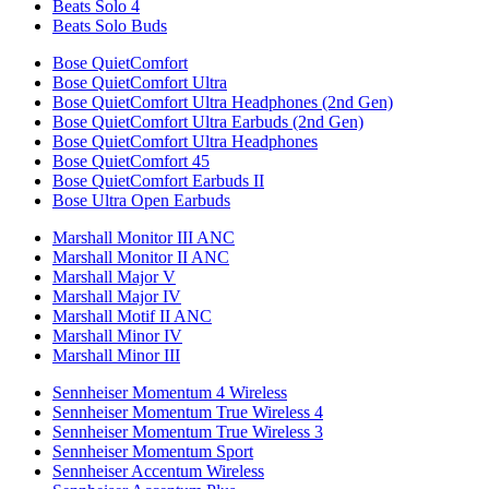
Beats Solo 4
Beats Solo Buds
Bose QuietComfort
Bose QuietComfort Ultra
Bose QuietComfort Ultra Headphones (2nd Gen)
Bose QuietComfort Ultra Earbuds (2nd Gen)
Bose QuietComfort Ultra Headphones
Bose QuietComfort 45
Bose QuietComfort Earbuds II
Bose Ultra Open Earbuds
Marshall Monitor III ANC
Marshall Monitor II ANC
Marshall Major V
Marshall Major IV
Marshall Motif II ANC
Marshall Minor IV
Marshall Minor III
Sennheiser Momentum 4 Wireless
Sennheiser Momentum True Wireless 4
Sennheiser Momentum True Wireless 3
Sennheiser Momentum Sport
Sennheiser Accentum Wireless