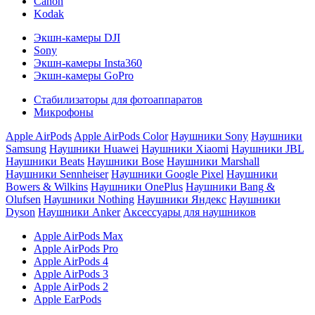
Canon
Kodak
Экшн-камеры DJI
Sony
Экшн-камеры Insta360
Экшн-камеры GoPro
Стабилизаторы для фотоаппаратов
Микрофоны
Apple AirPods
Apple AirPods Color
Наушники Sony
Наушники
Samsung
Наушники Huawei
Наушники Xiaomi
Наушники JBL
Наушники Beats
Наушники Bose
Наушники Marshall
Наушники Sennheiser
Наушники Google Pixel
Наушники
Bowers & Wilkins
Наушники OnePlus
Наушники Bang &
Olufsen
Наушники Nothing
Наушники Яндекс
Наушники
Dyson
Наушники Anker
Аксессуары для наушников
Apple AirPods Max
Apple AirPods Pro
Apple AirPods 4
Apple AirPods 3
Apple AirPods 2
Apple EarPods