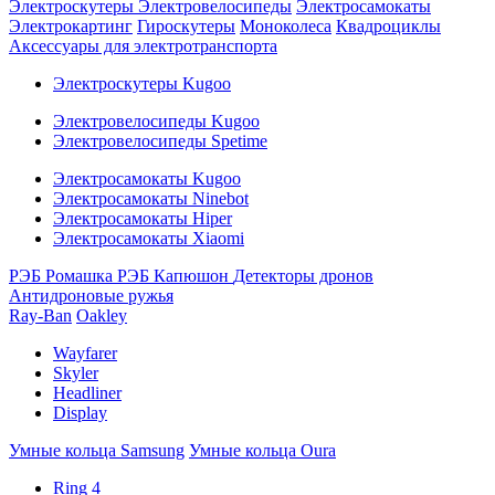
Электроскутеры
Электровелосипеды
Электросамокаты
Электрокартинг
Гироскутеры
Моноколеса
Квадроциклы
Аксессуары для электротранспорта
Электроскутеры Kugoo
Электровелосипеды Kugoo
Электровелосипеды Spetime
Электросамокаты Kugoo
Электросамокаты Ninebot
Электросамокаты Hiper
Электросамокаты Xiaomi
РЭБ Ромашка
РЭБ Капюшон
Детекторы дронов
Антидроновые ружья
Ray-Ban
Oakley
Wayfarer
Skyler
Headliner
Display
Умные кольца Samsung
Умные кольца Oura
Ring 4