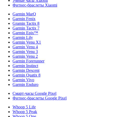
Умные часы Xiaomi
Фитнес-браслеты Xiaomi
Garmin MarQ
Garmin Fenix
Gramin Tactix 8
Garmin Tactix 7
Garmin Epix™
Garmin Lily
Garmin Venu X1
Garmin Venu 4
Garmin Venu 3
Garmin Venu 2
Garmin Forerunner
Garmin Instinct
Garmin Descent
Garmin Quatix 8
Garmin Vivo
Garmin Enduro
Смарт-часы Google Pixel
Фитнес-браслеты Google Pixel
Whoop 5 Life
Whoop 5 Peak
Whoop 5 One