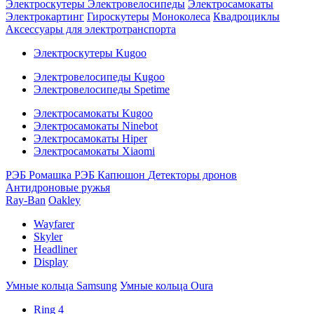
Электроскутеры
Электровелосипеды
Электросамокаты
Электрокартинг
Гироскутеры
Моноколеса
Квадроциклы
Аксессуары для электротранспорта
Электроскутеры Kugoo
Электровелосипеды Kugoo
Электровелосипеды Spetime
Электросамокаты Kugoo
Электросамокаты Ninebot
Электросамокаты Hiper
Электросамокаты Xiaomi
РЭБ Ромашка
РЭБ Капюшон
Детекторы дронов
Антидроновые ружья
Ray-Ban
Oakley
Wayfarer
Skyler
Headliner
Display
Умные кольца Samsung
Умные кольца Oura
Ring 4