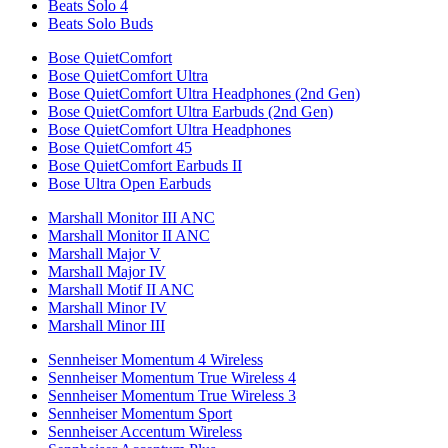
Beats Solo 4
Beats Solo Buds
Bose QuietComfort
Bose QuietComfort Ultra
Bose QuietComfort Ultra Headphones (2nd Gen)
Bose QuietComfort Ultra Earbuds (2nd Gen)
Bose QuietComfort Ultra Headphones
Bose QuietComfort 45
Bose QuietComfort Earbuds II
Bose Ultra Open Earbuds
Marshall Monitor III ANC
Marshall Monitor II ANC
Marshall Major V
Marshall Major IV
Marshall Motif II ANC
Marshall Minor IV
Marshall Minor III
Sennheiser Momentum 4 Wireless
Sennheiser Momentum True Wireless 4
Sennheiser Momentum True Wireless 3
Sennheiser Momentum Sport
Sennheiser Accentum Wireless