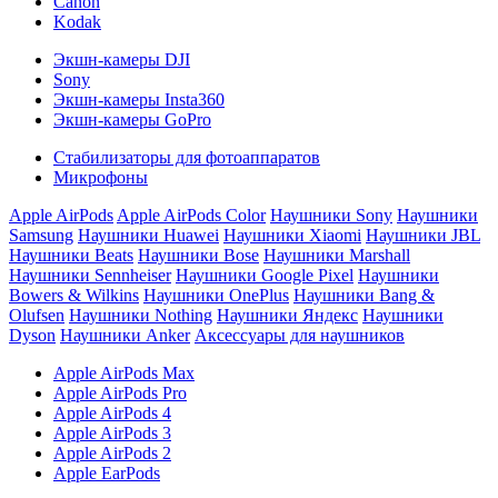
Canon
Kodak
Экшн-камеры DJI
Sony
Экшн-камеры Insta360
Экшн-камеры GoPro
Стабилизаторы для фотоаппаратов
Микрофоны
Apple AirPods
Apple AirPods Color
Наушники Sony
Наушники
Samsung
Наушники Huawei
Наушники Xiaomi
Наушники JBL
Наушники Beats
Наушники Bose
Наушники Marshall
Наушники Sennheiser
Наушники Google Pixel
Наушники
Bowers & Wilkins
Наушники OnePlus
Наушники Bang &
Olufsen
Наушники Nothing
Наушники Яндекс
Наушники
Dyson
Наушники Anker
Аксессуары для наушников
Apple AirPods Max
Apple AirPods Pro
Apple AirPods 4
Apple AirPods 3
Apple AirPods 2
Apple EarPods