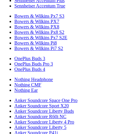
Sennheiser Accentum Plus
Sennheiser Accentum True
Bowers & Wilkins Px7 S3
Bowers & Wilkins PX7
Bowers & Wilkins PX8
Bowers & Wilkins Px8 S2
Bowers & Wilkins Px7 S2E
Bowers & Wilkins Pi8
Bowers & Wilkins Pi7 S2
OnePlus Buds 3
OnePlus Buds Pro 3
OnePlus Buds 4
Nothing Headphone
Nothing CMF
Nothing Ear
Anker Soundcore Space One Pro
Anker Soundcore Sport X20
Anker Soundcore Liberty Buds
Anker Soundcore R60i NC
Anker Soundcore Liberty 4 Pro
Anker Soundcore Liberty 5
Anker Soundcore P41i