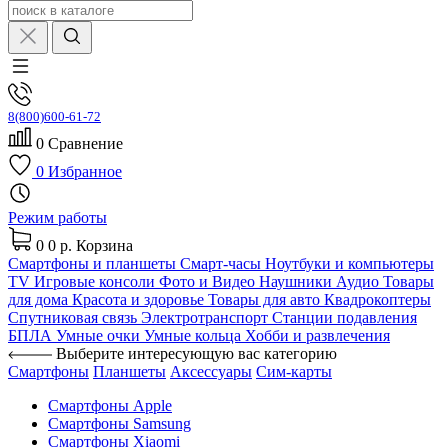
8(800)600-61-72
0
Сравнение
0
Избранное
Режим работы
0
0 р.
Корзина
Смартфоны и планшеты
Смарт-часы
Ноутбуки и компьютеры
TV
Игровые консоли
Фото и Видео
Наушники
Аудио
Товары
для дома
Красота и здоровье
Товары для авто
Квадрокоптеры
Спутниковая связь
Электротранспорт
Станции подавления
БПЛА
Умные очки
Умные кольца
Хобби и развлечения
Выберите интересующую вас категорию
Смартфоны
Планшеты
Аксессуары
Сим-карты
Смартфоны Apple
Смартфоны Samsung
Смартфоны Xiaomi