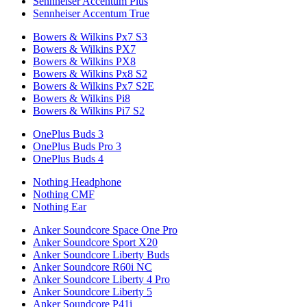
Sennheiser Accentum Plus
Sennheiser Accentum True
Bowers & Wilkins Px7 S3
Bowers & Wilkins PX7
Bowers & Wilkins PX8
Bowers & Wilkins Px8 S2
Bowers & Wilkins Px7 S2E
Bowers & Wilkins Pi8
Bowers & Wilkins Pi7 S2
OnePlus Buds 3
OnePlus Buds Pro 3
OnePlus Buds 4
Nothing Headphone
Nothing CMF
Nothing Ear
Anker Soundcore Space One Pro
Anker Soundcore Sport X20
Anker Soundcore Liberty Buds
Anker Soundcore R60i NC
Anker Soundcore Liberty 4 Pro
Anker Soundcore Liberty 5
Anker Soundcore P41i