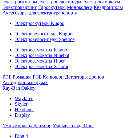
Электроскутеры
Электровелосипеды
Электросамокаты
Электрокартинг
Гироскутеры
Моноколеса
Квадроциклы
Аксессуары для электротранспорта
Электроскутеры Kugoo
Электровелосипеды Kugoo
Электровелосипеды Spetime
Электросамокаты Kugoo
Электросамокаты Ninebot
Электросамокаты Hiper
Электросамокаты Xiaomi
РЭБ Ромашка
РЭБ Капюшон
Детекторы дронов
Антидроновые ружья
Ray-Ban
Oakley
Wayfarer
Skyler
Headliner
Display
Умные кольца Samsung
Умные кольца Oura
Ring 4