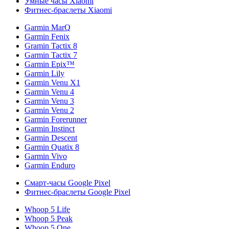
Умные часы Xiaomi
Фитнес-браслеты Xiaomi
Garmin MarQ
Garmin Fenix
Gramin Tactix 8
Garmin Tactix 7
Garmin Epix™
Garmin Lily
Garmin Venu X1
Garmin Venu 4
Garmin Venu 3
Garmin Venu 2
Garmin Forerunner
Garmin Instinct
Garmin Descent
Garmin Quatix 8
Garmin Vivo
Garmin Enduro
Смарт-часы Google Pixel
Фитнес-браслеты Google Pixel
Whoop 5 Life
Whoop 5 Peak
Whoop 5 One