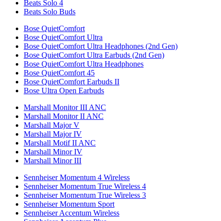
Beats Solo 4
Beats Solo Buds
Bose QuietComfort
Bose QuietComfort Ultra
Bose QuietComfort Ultra Headphones (2nd Gen)
Bose QuietComfort Ultra Earbuds (2nd Gen)
Bose QuietComfort Ultra Headphones
Bose QuietComfort 45
Bose QuietComfort Earbuds II
Bose Ultra Open Earbuds
Marshall Monitor III ANC
Marshall Monitor II ANC
Marshall Major V
Marshall Major IV
Marshall Motif II ANC
Marshall Minor IV
Marshall Minor III
Sennheiser Momentum 4 Wireless
Sennheiser Momentum True Wireless 4
Sennheiser Momentum True Wireless 3
Sennheiser Momentum Sport
Sennheiser Accentum Wireless