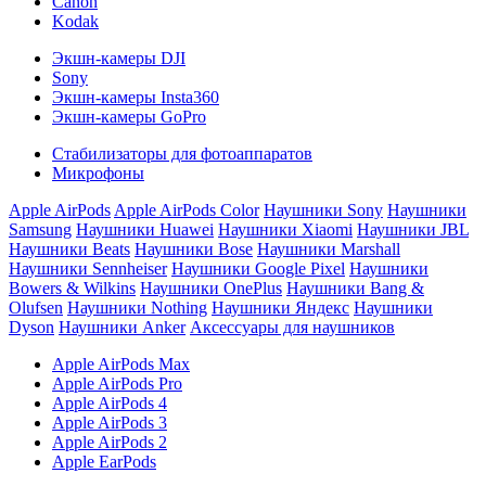
Canon
Kodak
Экшн-камеры DJI
Sony
Экшн-камеры Insta360
Экшн-камеры GoPro
Стабилизаторы для фотоаппаратов
Микрофоны
Apple AirPods
Apple AirPods Color
Наушники Sony
Наушники
Samsung
Наушники Huawei
Наушники Xiaomi
Наушники JBL
Наушники Beats
Наушники Bose
Наушники Marshall
Наушники Sennheiser
Наушники Google Pixel
Наушники
Bowers & Wilkins
Наушники OnePlus
Наушники Bang &
Olufsen
Наушники Nothing
Наушники Яндекс
Наушники
Dyson
Наушники Anker
Аксессуары для наушников
Apple AirPods Max
Apple AirPods Pro
Apple AirPods 4
Apple AirPods 3
Apple AirPods 2
Apple EarPods