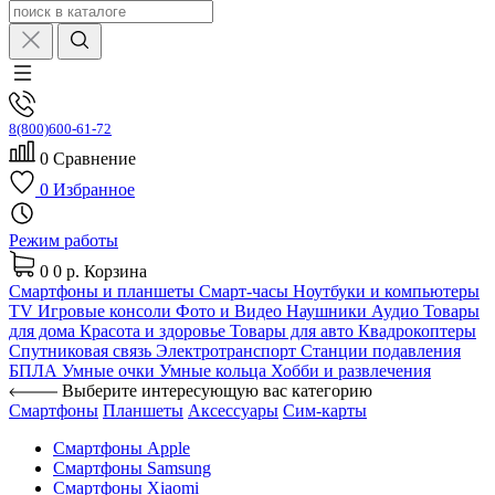
8(800)600-61-72
0
Сравнение
0
Избранное
Режим работы
0
0 р.
Корзина
Смартфоны и планшеты
Смарт-часы
Ноутбуки и компьютеры
TV
Игровые консоли
Фото и Видео
Наушники
Аудио
Товары
для дома
Красота и здоровье
Товары для авто
Квадрокоптеры
Спутниковая связь
Электротранспорт
Станции подавления
БПЛА
Умные очки
Умные кольца
Хобби и развлечения
Выберите интересующую вас категорию
Смартфоны
Планшеты
Аксессуары
Сим-карты
Смартфоны Apple
Смартфоны Samsung
Смартфоны Xiaomi