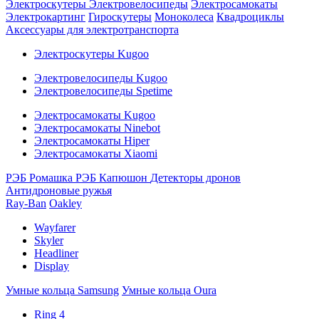
Электроскутеры
Электровелосипеды
Электросамокаты
Электрокартинг
Гироскутеры
Моноколеса
Квадроциклы
Аксессуары для электротранспорта
Электроскутеры Kugoo
Электровелосипеды Kugoo
Электровелосипеды Spetime
Электросамокаты Kugoo
Электросамокаты Ninebot
Электросамокаты Hiper
Электросамокаты Xiaomi
РЭБ Ромашка
РЭБ Капюшон
Детекторы дронов
Антидроновые ружья
Ray-Ban
Oakley
Wayfarer
Skyler
Headliner
Display
Умные кольца Samsung
Умные кольца Oura
Ring 4