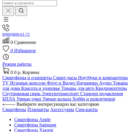
8(800)600-61-72
0
Сравнение
0
Избранное
Режим работы
0
0 р.
Корзина
Смартфоны и планшеты
Смарт-часы
Ноутбуки и компьютеры
TV
Игровые консоли
Фото и Видео
Наушники
Аудио
Товары
для дома
Красота и здоровье
Товары для авто
Квадрокоптеры
Спутниковая связь
Электротранспорт
Станции подавления
БПЛА
Умные очки
Умные кольца
Хобби и развлечения
Выберите интересующую вас категорию
Смартфоны
Планшеты
Аксессуары
Сим-карты
Смартфоны Apple
Смартфоны Samsung
Смартфоны Xiaomi