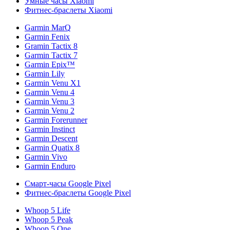
Умные часы Xiaomi
Фитнес-браслеты Xiaomi
Garmin MarQ
Garmin Fenix
Gramin Tactix 8
Garmin Tactix 7
Garmin Epix™
Garmin Lily
Garmin Venu X1
Garmin Venu 4
Garmin Venu 3
Garmin Venu 2
Garmin Forerunner
Garmin Instinct
Garmin Descent
Garmin Quatix 8
Garmin Vivo
Garmin Enduro
Смарт-часы Google Pixel
Фитнес-браслеты Google Pixel
Whoop 5 Life
Whoop 5 Peak
Whoop 5 One