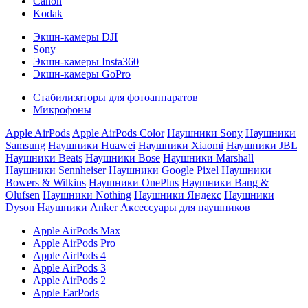
Canon
Kodak
Экшн-камеры DJI
Sony
Экшн-камеры Insta360
Экшн-камеры GoPro
Стабилизаторы для фотоаппаратов
Микрофоны
Apple AirPods
Apple AirPods Color
Наушники Sony
Наушники
Samsung
Наушники Huawei
Наушники Xiaomi
Наушники JBL
Наушники Beats
Наушники Bose
Наушники Marshall
Наушники Sennheiser
Наушники Google Pixel
Наушники
Bowers & Wilkins
Наушники OnePlus
Наушники Bang &
Olufsen
Наушники Nothing
Наушники Яндекс
Наушники
Dyson
Наушники Anker
Аксессуары для наушников
Apple AirPods Max
Apple AirPods Pro
Apple AirPods 4
Apple AirPods 3
Apple AirPods 2
Apple EarPods