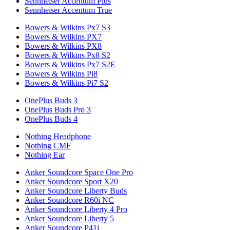
Sennheiser Accentum Plus
Sennheiser Accentum True
Bowers & Wilkins Px7 S3
Bowers & Wilkins PX7
Bowers & Wilkins PX8
Bowers & Wilkins Px8 S2
Bowers & Wilkins Px7 S2E
Bowers & Wilkins Pi8
Bowers & Wilkins Pi7 S2
OnePlus Buds 3
OnePlus Buds Pro 3
OnePlus Buds 4
Nothing Headphone
Nothing CMF
Nothing Ear
Anker Soundcore Space One Pro
Anker Soundcore Sport X20
Anker Soundcore Liberty Buds
Anker Soundcore R60i NC
Anker Soundcore Liberty 4 Pro
Anker Soundcore Liberty 5
Anker Soundcore P41i