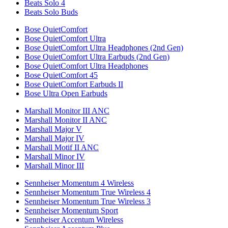
Beats Solo 4
Beats Solo Buds
Bose QuietComfort
Bose QuietComfort Ultra
Bose QuietComfort Ultra Headphones (2nd Gen)
Bose QuietComfort Ultra Earbuds (2nd Gen)
Bose QuietComfort Ultra Headphones
Bose QuietComfort 45
Bose QuietComfort Earbuds II
Bose Ultra Open Earbuds
Marshall Monitor III ANC
Marshall Monitor II ANC
Marshall Major V
Marshall Major IV
Marshall Motif II ANC
Marshall Minor IV
Marshall Minor III
Sennheiser Momentum 4 Wireless
Sennheiser Momentum True Wireless 4
Sennheiser Momentum True Wireless 3
Sennheiser Momentum Sport
Sennheiser Accentum Wireless