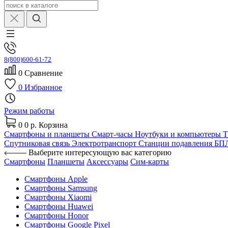
8(800)600-61-72
0
Сравнение
0
Избранное
Режим работы
0
0 р.
Корзина
Смартфоны и планшеты
Смарт-часы
Ноутбуки и компьютеры
Спутниковая связь
Электротранспорт
Станции подавления Б
Выберите интересующую вас категорию
Смартфоны
Планшеты
Аксессуары
Сим-карты
Смартфоны Apple
Смартфоны Samsung
Смартфоны Xiaomi
Смартфоны Huawei
Смартфоны Honor
Смартфоны Google Pixel