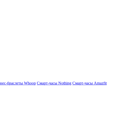
нес-браслеты Whoop
Смарт-часы Nothing
Смарт-часы Amazfit