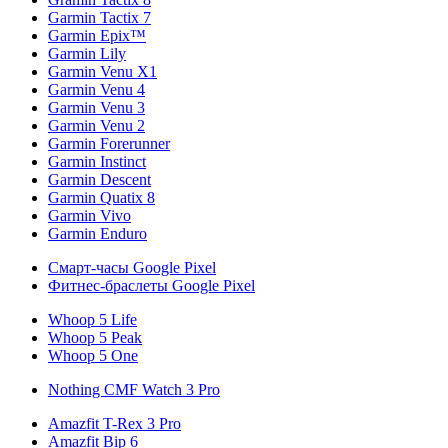
Garmin Tactix 7
Garmin Epix™
Garmin Lily
Garmin Venu X1
Garmin Venu 4
Garmin Venu 3
Garmin Venu 2
Garmin Forerunner
Garmin Instinct
Garmin Descent
Garmin Quatix 8
Garmin Vivo
Garmin Enduro
Смарт-часы Google Pixel
Фитнес-браслеты Google Pixel
Whoop 5 Life
Whoop 5 Peak
Whoop 5 One
Nothing CMF Watch 3 Pro
Amazfit T-Rex 3 Pro
Amazfit Bip 6