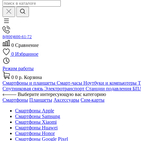
8(800)600-61-72
0
Сравнение
0
Избранное
Режим работы
0
0 р.
Корзина
Смартфоны и планшеты
Смарт-часы
Ноутбуки и компьютеры
Спутниковая связь
Электротранспорт
Станции подавления Б
Выберите интересующую вас категорию
Смартфоны
Планшеты
Аксессуары
Сим-карты
Смартфоны Apple
Смартфоны Samsung
Смартфоны Xiaomi
Смартфоны Huawei
Смартфоны Honor
Смартфоны Google Pixel