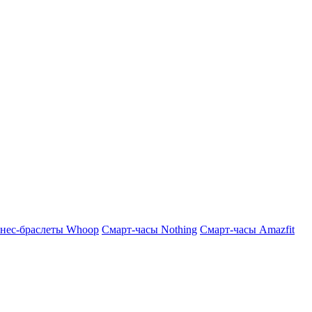
нес-браслеты Whoop
Смарт-часы Nothing
Смарт-часы Amazfit