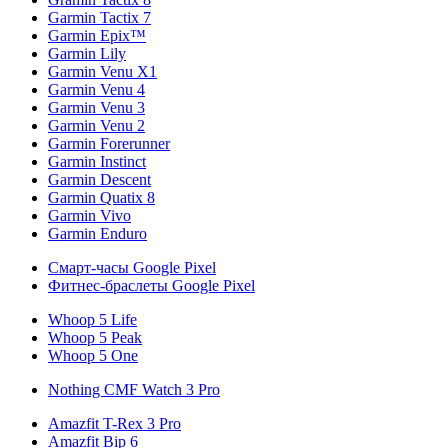
Garmin Tactix 7
Garmin Epix™
Garmin Lily
Garmin Venu X1
Garmin Venu 4
Garmin Venu 3
Garmin Venu 2
Garmin Forerunner
Garmin Instinct
Garmin Descent
Garmin Quatix 8
Garmin Vivo
Garmin Enduro
Смарт-часы Google Pixel
Фитнес-браслеты Google Pixel
Whoop 5 Life
Whoop 5 Peak
Whoop 5 One
Nothing CMF Watch 3 Pro
Amazfit T-Rex 3 Pro
Amazfit Bip 6