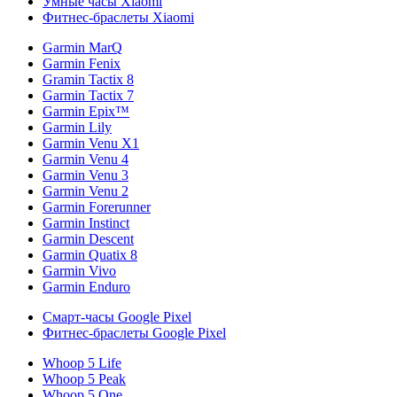
Умные часы Xiaomi
Фитнес-браслеты Xiaomi
Garmin MarQ
Garmin Fenix
Gramin Tactix 8
Garmin Tactix 7
Garmin Epix™
Garmin Lily
Garmin Venu X1
Garmin Venu 4
Garmin Venu 3
Garmin Venu 2
Garmin Forerunner
Garmin Instinct
Garmin Descent
Garmin Quatix 8
Garmin Vivo
Garmin Enduro
Смарт-часы Google Pixel
Фитнес-браслеты Google Pixel
Whoop 5 Life
Whoop 5 Peak
Whoop 5 One