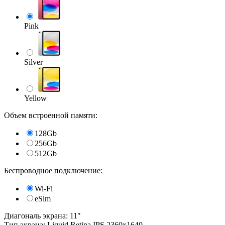
Pink
Silver
Yellow
Объем встроенной памяти:
128Gb
256Gb
512Gb
Беспроводное подключение:
Wi-Fi
eSim
Диагональ экрана: 11"
Тип экрана: Liquid Retina IPS 2360x1640