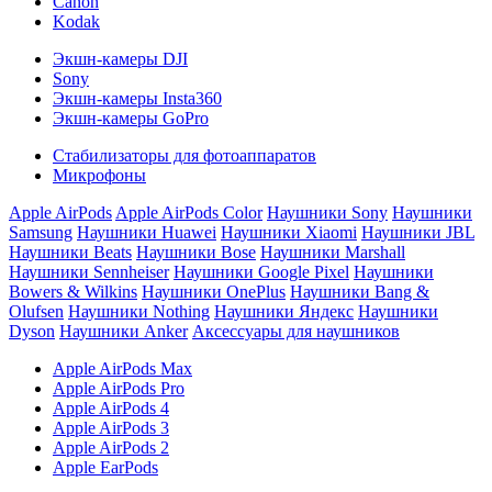
Canon
Kodak
Экшн-камеры DJI
Sony
Экшн-камеры Insta360
Экшн-камеры GoPro
Стабилизаторы для фотоаппаратов
Микрофоны
Apple AirPods
Apple AirPods Color
Наушники Sony
Наушники
Samsung
Наушники Huawei
Наушники Xiaomi
Наушники JBL
Наушники Beats
Наушники Bose
Наушники Marshall
Наушники Sennheiser
Наушники Google Pixel
Наушники
Bowers & Wilkins
Наушники OnePlus
Наушники Bang &
Olufsen
Наушники Nothing
Наушники Яндекс
Наушники
Dyson
Наушники Anker
Аксессуары для наушников
Apple AirPods Max
Apple AirPods Pro
Apple AirPods 4
Apple AirPods 3
Apple AirPods 2
Apple EarPods