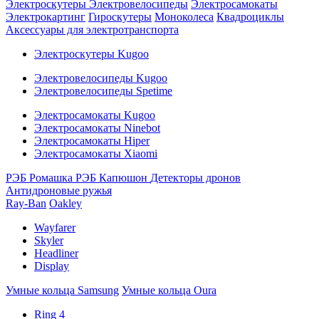
Электроскутеры
Электровелосипеды
Электросамокаты
Электрокартинг
Гироскутеры
Моноколеса
Квадроциклы
Аксессуары для электротранспорта
Электроскутеры Kugoo
Электровелосипеды Kugoo
Электровелосипеды Spetime
Электросамокаты Kugoo
Электросамокаты Ninebot
Электросамокаты Hiper
Электросамокаты Xiaomi
РЭБ Ромашка
РЭБ Капюшон
Детекторы дронов
Антидроновые ружья
Ray-Ban
Oakley
Wayfarer
Skyler
Headliner
Display
Умные кольца Samsung
Умные кольца Oura
Ring 4