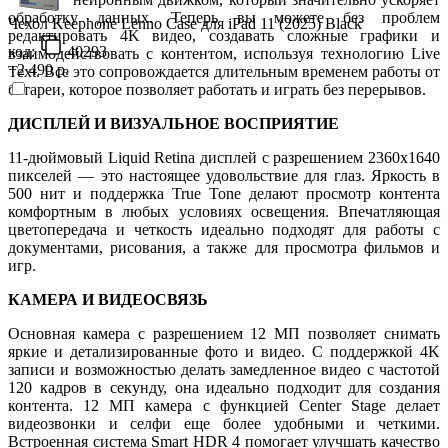
обработку данных. Теперь вы можете без проблем
Чехол Keephone Lenno Case для iPad 11 (2025) Black
редактировать 4K видео, создавать сложные графики и
код:
40293
взаимодействовать с контентом, используя технологию Live
+2 490 р.
Text. Все это сопровождается длительным временем работы от
батареи, которое позволяет работать и играть без перерывов.
ДИСПЛЕЙ И ВИЗУАЛЬНОЕ ВОСПРИЯТИЕ
11-дюймовый Liquid Retina дисплей с разрешением 2360x1640
пикселей — это настоящее удовольствие для глаз. Яркость в
500 нит и поддержка True Tone делают просмотр контента
комфортным в любых условиях освещения. Впечатляющая
цветопередача и четкость идеально подходят для работы с
документами, рисования, а также для просмотра фильмов и
игр.
КАМЕРА И ВИДЕОСВЯЗЬ
Основная камера с разрешением 12 МП позволяет снимать
яркие и детализированные фото и видео. С поддержкой 4K
записи и возможностью делать замедленное видео с частотой
120 кадров в секунду, она идеально подходит для создания
контента. 12 МП камера с функцией Center Stage делает
видеозвонки и селфи еще более удобными и четкими.
Встроенная система Smart HDR 4 помогает улучшать качество