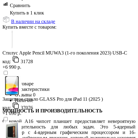
Сравнить
Купить в 1 клик
В наличии на складе
Купить вместе с товаром:
Стилус Apple Pencil MUWA3 (1-го поколения 2023) USB-C
код:
31728
+6 990 р.
О товаре
Характеристики
Отзывы
0
Защитное стекло GLASS Pro для iPad 11 (2025 )
Наличие
код:
37076
МОЩНОСТЬ И ПРОИЗВОДИТЕЛЬНОСТЬ
+1 090 р.
С новой A16 чипсет планшет предоставляет невероятную
производительность для любых задач. Это 5-ядерный
процессор с 4-ядерным графическим процессором и 16-
ядерным нейронным движком, который значительно ускоряет