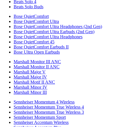
Beats Solo 4
Beats Solo Buds
Bose QuietComfort
Bose QuietComfort Ultra
Bose QuietComfort Ultra Headphones (2nd Gen)
Bose QuietComfort Ultra Earbuds (2nd Gen)
Bose QuietComfort Ultra Headphones
Bose QuietComfort 45
Bose QuietComfort Earbuds II
Bose Ultra Open Earbuds
Marshall Monitor III ANC
Marshall Monitor II ANC
Marshall Major V
Marshall Major IV
Marshall Motif II ANC
Marshall Minor IV
Marshall Minor III
Sennheiser Momentum 4 Wireless
Sennheiser Momentum True Wireless 4
Sennheiser Momentum True Wireless 3
Sennheiser Momentum Sport
Sennheiser Accentum Wireless