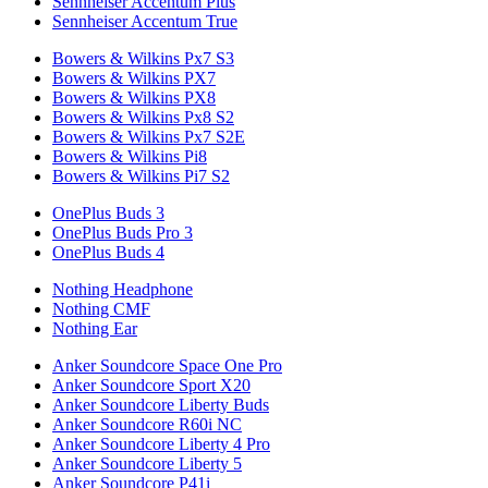
Sennheiser Accentum Plus
Sennheiser Accentum True
Bowers & Wilkins Px7 S3
Bowers & Wilkins PX7
Bowers & Wilkins PX8
Bowers & Wilkins Px8 S2
Bowers & Wilkins Px7 S2E
Bowers & Wilkins Pi8
Bowers & Wilkins Pi7 S2
OnePlus Buds 3
OnePlus Buds Pro 3
OnePlus Buds 4
Nothing Headphone
Nothing CMF
Nothing Ear
Anker Soundcore Space One Pro
Anker Soundcore Sport X20
Anker Soundcore Liberty Buds
Anker Soundcore R60i NC
Anker Soundcore Liberty 4 Pro
Anker Soundcore Liberty 5
Anker Soundcore P41i