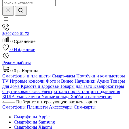
8(800)600-61-72
0
Сравнение
0
Избранное
Режим работы
0
0 р.
Корзина
Смартфоны и планшеты
Смарт-часы
Ноутбуки и компьютеры
TV
Игровые консоли
Фото и Видео
Наушники
Аудио
Товары
для дома
Красота и здоровье
Товары для авто
Квадрокоптеры
Спутниковая связь
Электротранспорт
Станции подавления
БПЛА
Умные очки
Умные кольца
Хобби и развлечения
Выберите интересующую вас категорию
Смартфоны
Планшеты
Аксессуары
Сим-карты
Смартфоны Apple
Смартфоны Samsung
Смартфоны Xiaomi