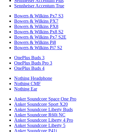
Sennheiser Accentum Plus
Sennheiser Accentum True
Bowers & Wilkins Px7 S3
Bowers & Wilkins PX7
Bowers & Wilkins PX8
Bowers & Wilkins Px8 S2
Bowers & Wilkins Px7 S2E
Bowers & Wilkins Pi8
Bowers & Wilkins Pi7 S2
OnePlus Buds 3
OnePlus Buds Pro 3
OnePlus Buds 4
Nothing Headphone
Nothing CMF
Nothing Ear
Anker Soundcore Space One Pro
Anker Soundcore Sport X20
Anker Soundcore Liberty Buds
Anker Soundcore R60i NC
Anker Soundcore Liberty 4 Pro
Anker Soundcore Liberty 5
Anker Soundcore P41i