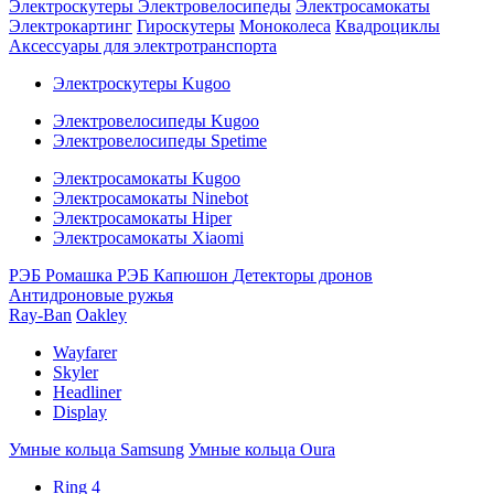
Электроскутеры
Электровелосипеды
Электросамокаты
Электрокартинг
Гироскутеры
Моноколеса
Квадроциклы
Аксессуары для электротранспорта
Электроскутеры Kugoo
Электровелосипеды Kugoo
Электровелосипеды Spetime
Электросамокаты Kugoo
Электросамокаты Ninebot
Электросамокаты Hiper
Электросамокаты Xiaomi
РЭБ Ромашка
РЭБ Капюшон
Детекторы дронов
Антидроновые ружья
Ray-Ban
Oakley
Wayfarer
Skyler
Headliner
Display
Умные кольца Samsung
Умные кольца Oura
Ring 4