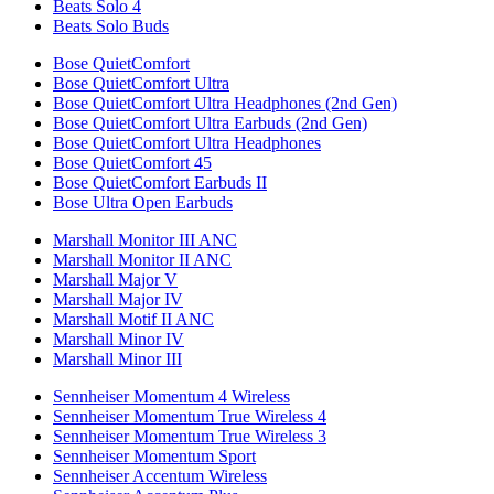
Beats Solo 4
Beats Solo Buds
Bose QuietComfort
Bose QuietComfort Ultra
Bose QuietComfort Ultra Headphones (2nd Gen)
Bose QuietComfort Ultra Earbuds (2nd Gen)
Bose QuietComfort Ultra Headphones
Bose QuietComfort 45
Bose QuietComfort Earbuds II
Bose Ultra Open Earbuds
Marshall Monitor III ANC
Marshall Monitor II ANC
Marshall Major V
Marshall Major IV
Marshall Motif II ANC
Marshall Minor IV
Marshall Minor III
Sennheiser Momentum 4 Wireless
Sennheiser Momentum True Wireless 4
Sennheiser Momentum True Wireless 3
Sennheiser Momentum Sport
Sennheiser Accentum Wireless