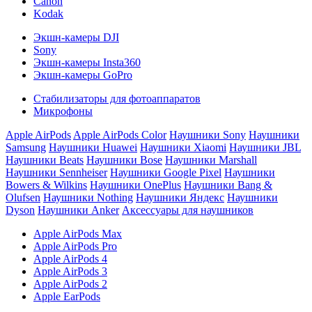
Canon
Kodak
Экшн-камеры DJI
Sony
Экшн-камеры Insta360
Экшн-камеры GoPro
Стабилизаторы для фотоаппаратов
Микрофоны
Apple AirPods
Apple AirPods Color
Наушники Sony
Наушники
Samsung
Наушники Huawei
Наушники Xiaomi
Наушники JBL
Наушники Beats
Наушники Bose
Наушники Marshall
Наушники Sennheiser
Наушники Google Pixel
Наушники
Bowers & Wilkins
Наушники OnePlus
Наушники Bang &
Olufsen
Наушники Nothing
Наушники Яндекс
Наушники
Dyson
Наушники Anker
Аксессуары для наушников
Apple AirPods Max
Apple AirPods Pro
Apple AirPods 4
Apple AirPods 3
Apple AirPods 2
Apple EarPods