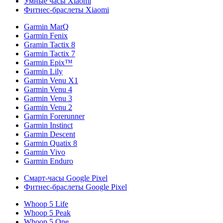
Умные часы Xiaomi
Фитнес-браслеты Xiaomi
Garmin MarQ
Garmin Fenix
Gramin Tactix 8
Garmin Tactix 7
Garmin Epix™
Garmin Lily
Garmin Venu X1
Garmin Venu 4
Garmin Venu 3
Garmin Venu 2
Garmin Forerunner
Garmin Instinct
Garmin Descent
Garmin Quatix 8
Garmin Vivo
Garmin Enduro
Смарт-часы Google Pixel
Фитнес-браслеты Google Pixel
Whoop 5 Life
Whoop 5 Peak
Whoop 5 One