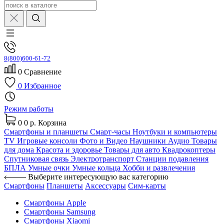
8(800)600-61-72
0
Сравнение
0
Избранное
Режим работы
0
0 р.
Корзина
Смартфоны и планшеты
Смарт-часы
Ноутбуки и компьютеры
TV
Игровые консоли
Фото и Видео
Наушники
Аудио
Товары
для дома
Красота и здоровье
Товары для авто
Квадрокоптеры
Спутниковая связь
Электротранспорт
Станции подавления
БПЛА
Умные очки
Умные кольца
Хобби и развлечения
Выберите интересующую вас категорию
Смартфоны
Планшеты
Аксессуары
Сим-карты
Смартфоны Apple
Смартфоны Samsung
Смартфоны Xiaomi