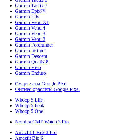
Garmin Tactix 7
Garmin Epix™
Garmin Lily
Garmin Venu X1
Garmin Venu 4
Garmin Venu 3
Garmin Venu 2
Garmin Forerunner
Garmin Instinct
Garmin Descent
Garmin Quatix 8
Garmin Vivo
Garmin Enduro
Смарт-часы Google Pixel
Фитнес-браслеты Google Pixel
Whoop 5 Life
Whoop 5 Peak
Whoop 5 One
Nothing CMF Watch 3 Pro
Amazfit T-Rex 3 Pro
Amazfit Bip 6