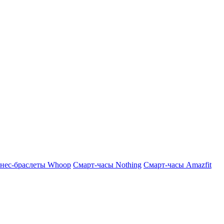
нес-браслеты Whoop
Смарт-часы Nothing
Смарт-часы Amazfit