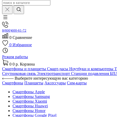
8(800)600-61-72
0
Сравнение
0
Избранное
Режим работы
0
0 р.
Корзина
Смартфоны и планшеты
Смарт-часы
Ноутбуки и компьютеры
Спутниковая связь
Электротранспорт
Станции подавления Б
Выберите интересующую вас категорию
Смартфоны
Планшеты
Аксессуары
Сим-карты
Смартфоны Apple
Смартфоны Samsung
Смартфоны Xiaomi
Смартфоны Huawei
Смартфоны Honor
Смартфоны Google Pixel