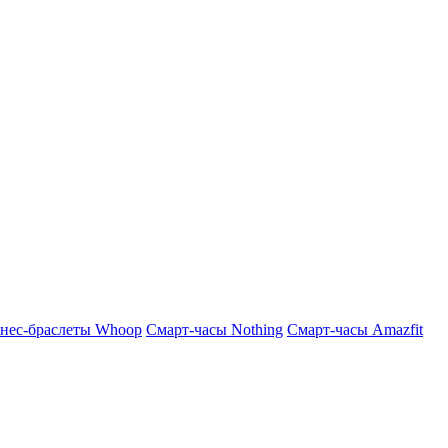
нес-браслеты Whoop
Смарт-часы Nothing
Смарт-часы Amazfit