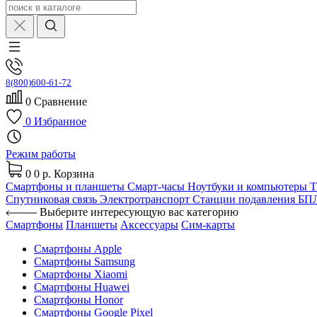
8(800)600-61-72
0
Сравнение
0
Избранное
Режим работы
0
0 р.
Корзина
Смартфоны и планшеты
Смарт-часы
Ноутбуки и компьютеры
Спутниковая связь
Электротранспорт
Станции подавления Б
Выберите интересующую вас категорию
Смартфоны
Планшеты
Аксессуары
Сим-карты
Смартфоны Apple
Смартфоны Samsung
Смартфоны Xiaomi
Смартфоны Huawei
Смартфоны Honor
Смартфоны Google Pixel