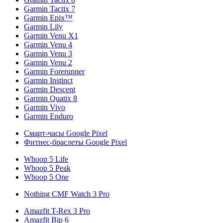
Garmin Tactix 7
Garmin Epix™
Garmin Lily
Garmin Venu X1
Garmin Venu 4
Garmin Venu 3
Garmin Venu 2
Garmin Forerunner
Garmin Instinct
Garmin Descent
Garmin Quatix 8
Garmin Vivo
Garmin Enduro
Смарт-часы Google Pixel
Фитнес-браслеты Google Pixel
Whoop 5 Life
Whoop 5 Peak
Whoop 5 One
Nothing CMF Watch 3 Pro
Amazfit T-Rex 3 Pro
Amazfit Bip 6