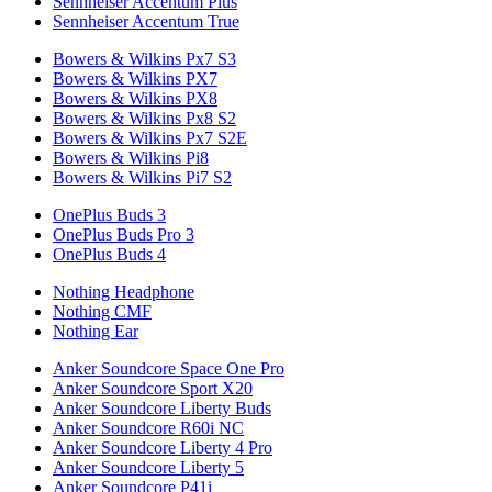
Sennheiser Accentum Plus
Sennheiser Accentum True
Bowers & Wilkins Px7 S3
Bowers & Wilkins PX7
Bowers & Wilkins PX8
Bowers & Wilkins Px8 S2
Bowers & Wilkins Px7 S2E
Bowers & Wilkins Pi8
Bowers & Wilkins Pi7 S2
OnePlus Buds 3
OnePlus Buds Pro 3
OnePlus Buds 4
Nothing Headphone
Nothing CMF
Nothing Ear
Anker Soundcore Space One Pro
Anker Soundcore Sport X20
Anker Soundcore Liberty Buds
Anker Soundcore R60i NC
Anker Soundcore Liberty 4 Pro
Anker Soundcore Liberty 5
Anker Soundcore P41i