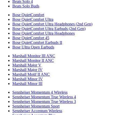
Beats Solo 4
Beats Solo Buds
Bose QuietComfort
Bose QuietComfort Ultra
Bose QuietComfort Ultra Headphones (2nd Gen)
Bose QuietComfort Ultra Earbuds (2nd Gen)
Bose QuietComfort Ultra Headphones
Bose QuietComfort 45
Bose QuietComfort Earbuds II
Bose Ultra Open Earbuds
Marshall Monitor III ANC
Marshall Monitor II ANC
Marshall Major V
Marshall Major IV
Marshall Motif II ANC
Marshall Minor IV
Marshall Minor III
Sennheiser Momentum 4 Wireless
Sennheiser Momentum True Wireless 4
Sennheiser Momentum True Wireless 3
Sennheiser Momentum Sport
Sennheiser Accentum Wireless