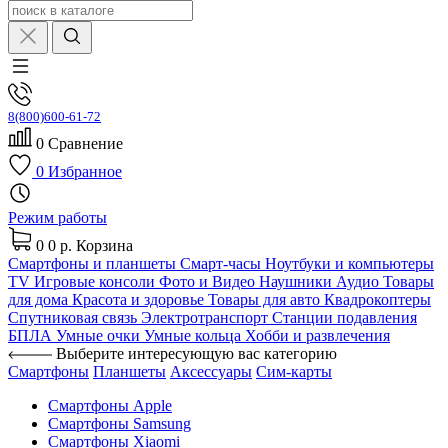
8(800)600-61-72
0
Сравнение
0
Избранное
Режим работы
0
0 р.
Корзина
Смартфоны и планшеты
Смарт-часы
Ноутбуки и компьютеры
TV
Игровые консоли
Фото и Видео
Наушники
Аудио
Товары
для дома
Красота и здоровье
Товары для авто
Квадрокоптеры
Спутниковая связь
Электротранспорт
Станции подавления
БПЛА
Умные очки
Умные кольца
Хобби и развлечения
Выберите интересующую вас категорию
Смартфоны
Планшеты
Аксессуары
Сим-карты
Смартфоны Apple
Смартфоны Samsung
Смартфоны Xiaomi