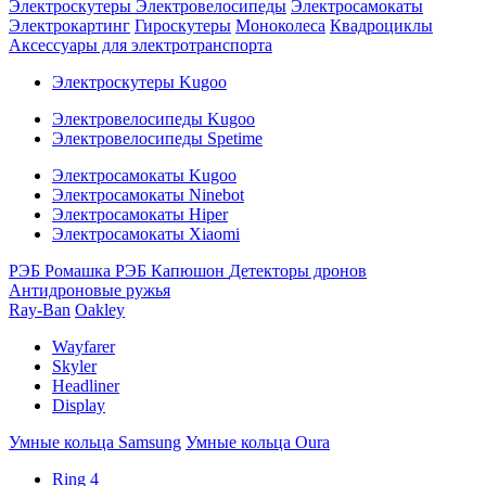
Электроскутеры
Электровелосипеды
Электросамокаты
Электрокартинг
Гироскутеры
Моноколеса
Квадроциклы
Аксессуары для электротранспорта
Электроскутеры Kugoo
Электровелосипеды Kugoo
Электровелосипеды Spetime
Электросамокаты Kugoo
Электросамокаты Ninebot
Электросамокаты Hiper
Электросамокаты Xiaomi
РЭБ Ромашка
РЭБ Капюшон
Детекторы дронов
Антидроновые ружья
Ray-Ban
Oakley
Wayfarer
Skyler
Headliner
Display
Умные кольца Samsung
Умные кольца Oura
Ring 4