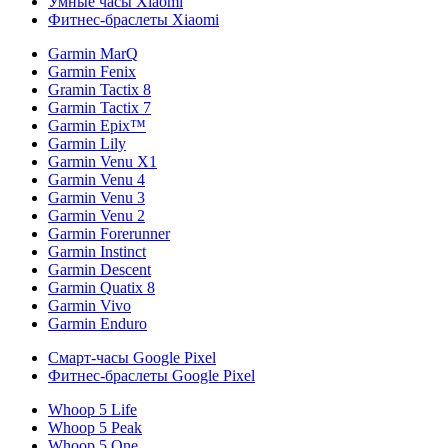
Умные часы Xiaomi
Фитнес-браслеты Xiaomi
Garmin MarQ
Garmin Fenix
Gramin Tactix 8
Garmin Tactix 7
Garmin Epix™
Garmin Lily
Garmin Venu X1
Garmin Venu 4
Garmin Venu 3
Garmin Venu 2
Garmin Forerunner
Garmin Instinct
Garmin Descent
Garmin Quatix 8
Garmin Vivo
Garmin Enduro
Смарт-часы Google Pixel
Фитнес-браслеты Google Pixel
Whoop 5 Life
Whoop 5 Peak
Whoop 5 One