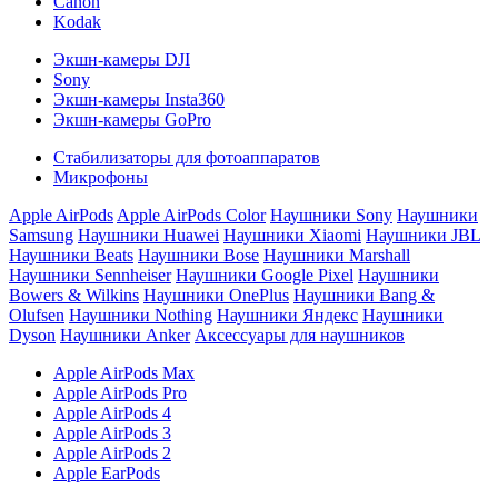
Canon
Kodak
Экшн-камеры DJI
Sony
Экшн-камеры Insta360
Экшн-камеры GoPro
Стабилизаторы для фотоаппаратов
Микрофоны
Apple AirPods
Apple AirPods Color
Наушники Sony
Наушники
Samsung
Наушники Huawei
Наушники Xiaomi
Наушники JBL
Наушники Beats
Наушники Bose
Наушники Marshall
Наушники Sennheiser
Наушники Google Pixel
Наушники
Bowers & Wilkins
Наушники OnePlus
Наушники Bang &
Olufsen
Наушники Nothing
Наушники Яндекс
Наушники
Dyson
Наушники Anker
Аксессуары для наушников
Apple AirPods Max
Apple AirPods Pro
Apple AirPods 4
Apple AirPods 3
Apple AirPods 2
Apple EarPods