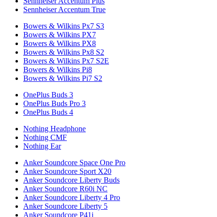
Sennheiser Accentum Plus
Sennheiser Accentum True
Bowers & Wilkins Px7 S3
Bowers & Wilkins PX7
Bowers & Wilkins PX8
Bowers & Wilkins Px8 S2
Bowers & Wilkins Px7 S2E
Bowers & Wilkins Pi8
Bowers & Wilkins Pi7 S2
OnePlus Buds 3
OnePlus Buds Pro 3
OnePlus Buds 4
Nothing Headphone
Nothing CMF
Nothing Ear
Anker Soundcore Space One Pro
Anker Soundcore Sport X20
Anker Soundcore Liberty Buds
Anker Soundcore R60i NC
Anker Soundcore Liberty 4 Pro
Anker Soundcore Liberty 5
Anker Soundcore P41i