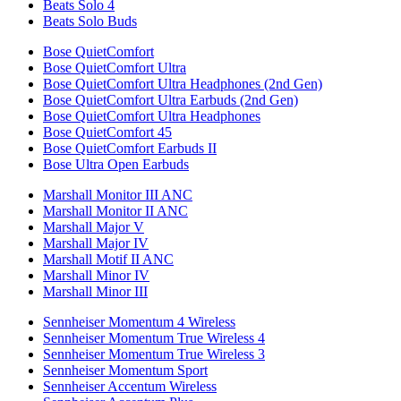
Beats Solo 4
Beats Solo Buds
Bose QuietComfort
Bose QuietComfort Ultra
Bose QuietComfort Ultra Headphones (2nd Gen)
Bose QuietComfort Ultra Earbuds (2nd Gen)
Bose QuietComfort Ultra Headphones
Bose QuietComfort 45
Bose QuietComfort Earbuds II
Bose Ultra Open Earbuds
Marshall Monitor III ANC
Marshall Monitor II ANC
Marshall Major V
Marshall Major IV
Marshall Motif II ANC
Marshall Minor IV
Marshall Minor III
Sennheiser Momentum 4 Wireless
Sennheiser Momentum True Wireless 4
Sennheiser Momentum True Wireless 3
Sennheiser Momentum Sport
Sennheiser Accentum Wireless