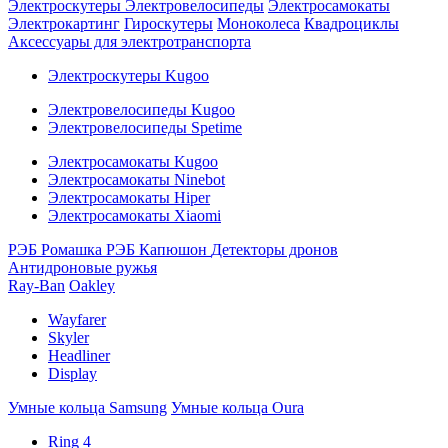
Электроскутеры
Электровелосипеды
Электросамокаты
Электрокартинг
Гироскутеры
Моноколеса
Квадроциклы
Аксессуары для электротранспорта
Электроскутеры Kugoo
Электровелосипеды Kugoo
Электровелосипеды Spetime
Электросамокаты Kugoo
Электросамокаты Ninebot
Электросамокаты Hiper
Электросамокаты Xiaomi
РЭБ Ромашка
РЭБ Капюшон
Детекторы дронов
Антидроновые ружья
Ray-Ban
Oakley
Wayfarer
Skyler
Headliner
Display
Умные кольца Samsung
Умные кольца Oura
Ring 4