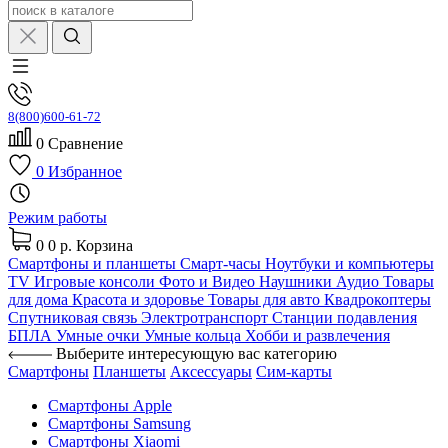
8(800)600-61-72
0
Сравнение
0
Избранное
Режим работы
0
0 р.
Корзина
Смартфоны и планшеты
Смарт-часы
Ноутбуки и компьютеры
TV
Игровые консоли
Фото и Видео
Наушники
Аудио
Товары
для дома
Красота и здоровье
Товары для авто
Квадрокоптеры
Спутниковая связь
Электротранспорт
Станции подавления
БПЛА
Умные очки
Умные кольца
Хобби и развлечения
Выберите интересующую вас категорию
Смартфоны
Планшеты
Аксессуары
Сим-карты
Смартфоны Apple
Смартфоны Samsung
Смартфоны Xiaomi