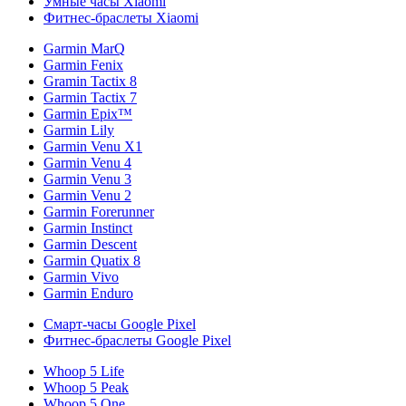
Умные часы Xiaomi
Фитнес-браслеты Xiaomi
Garmin MarQ
Garmin Fenix
Gramin Tactix 8
Garmin Tactix 7
Garmin Epix™
Garmin Lily
Garmin Venu X1
Garmin Venu 4
Garmin Venu 3
Garmin Venu 2
Garmin Forerunner
Garmin Instinct
Garmin Descent
Garmin Quatix 8
Garmin Vivo
Garmin Enduro
Смарт-часы Google Pixel
Фитнес-браслеты Google Pixel
Whoop 5 Life
Whoop 5 Peak
Whoop 5 One