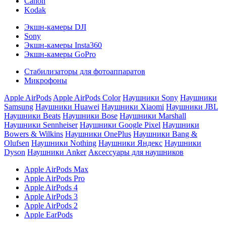
Canon
Kodak
Экшн-камеры DJI
Sony
Экшн-камеры Insta360
Экшн-камеры GoPro
Стабилизаторы для фотоаппаратов
Микрофоны
Apple AirPods
Apple AirPods Color
Наушники Sony
Наушники
Samsung
Наушники Huawei
Наушники Xiaomi
Наушники JBL
Наушники Beats
Наушники Bose
Наушники Marshall
Наушники Sennheiser
Наушники Google Pixel
Наушники
Bowers & Wilkins
Наушники OnePlus
Наушники Bang &
Olufsen
Наушники Nothing
Наушники Яндекс
Наушники
Dyson
Наушники Anker
Аксессуары для наушников
Apple AirPods Max
Apple AirPods Pro
Apple AirPods 4
Apple AirPods 3
Apple AirPods 2
Apple EarPods