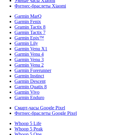
Умные часы Xiaomi
Фитнес-браслеты Xiaomi
Garmin MarQ
Garmin Fenix
Gramin Tactix 8
Garmin Tactix 7
Garmin Epix™
Garmin Lily
Garmin Venu X1
Garmin Venu 4
Garmin Venu 3
Garmin Venu 2
Garmin Forerunner
Garmin Instinct
Garmin Descent
Garmin Quatix 8
Garmin Vivo
Garmin Enduro
Смарт-часы Google Pixel
Фитнес-браслеты Google Pixel
Whoop 5 Life
Whoop 5 Peak
Whoop 5 One