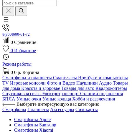
8(800)600-61-72
0
Сравнение
0
Избранное
Режим работы
0
0 р.
Корзина
Смартфоны и планшеты
Смарт-часы
Ноутбуки и компьютеры
TV
Игровые консоли
Фото и Видео
Наушники
Аудио
Товары
для дома
Красота и здоровье
Товары для авто
Квадрокоптеры
Спутниковая связь
Электротранспорт
Станции подавления
БПЛА
Умные очки
Умные кольца
Хобби и развлечения
Выберите интересующую вас категорию
Смартфоны
Планшеты
Аксессуары
Сим-карты
Смартфоны Apple
Смартфоны Samsung
Смартфоны Xiaomi