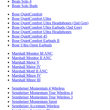
Beats Solo 4
Beats Solo Buds
Bose QuietComfort
Bose QuietComfort Ultra
Bose QuietComfort Ultra Headphones (2nd Gen)
Bose QuietComfort Ultra Earbuds (2nd Gen)
Bose QuietComfort Ultra Headphones
Bose QuietComfort 45
Bose QuietComfort Earbuds II
Bose Ultra Open Earbuds
Marshall Monitor III ANC
Marshall Monitor II ANC
Marshall Major V
Marshall Major IV
Marshall Motif II ANC
Marshall Minor IV
Marshall Minor III
Sennheiser Momentum 4 Wireless
Sennheiser Momentum True Wireless 4
Sennheiser Momentum True Wireless 3
Sennheiser Momentum Sport
Sennheiser Accentum Wireless