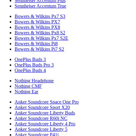
Sennheiser Accentum Plus
Sennheiser Accentum True
Bowers & Wilkins Px7 S3
Bowers & Wilkins PX7
Bowers & Wilkins PX8
Bowers & Wilkins Px8 S2
Bowers & Wilkins Px7 S2E
Bowers & Wilkins Pi8
Bowers & Wilkins Pi7 S2
OnePlus Buds 3
OnePlus Buds Pro 3
OnePlus Buds 4
Nothing Headphone
Nothing CMF
Nothing Ear
Anker Soundcore Space One Pro
Anker Soundcore Sport X20
Anker Soundcore Liberty Buds
Anker Soundcore R60i NC
Anker Soundcore Liberty 4 Pro
Anker Soundcore Liberty 5
Anker Soundcore P41i