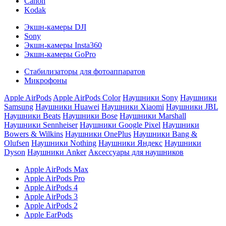
Canon
Kodak
Экшн-камеры DJI
Sony
Экшн-камеры Insta360
Экшн-камеры GoPro
Стабилизаторы для фотоаппаратов
Микрофоны
Apple AirPods
Apple AirPods Color
Наушники Sony
Наушники
Samsung
Наушники Huawei
Наушники Xiaomi
Наушники JBL
Наушники Beats
Наушники Bose
Наушники Marshall
Наушники Sennheiser
Наушники Google Pixel
Наушники
Bowers & Wilkins
Наушники OnePlus
Наушники Bang &
Olufsen
Наушники Nothing
Наушники Яндекс
Наушники
Dyson
Наушники Anker
Аксессуары для наушников
Apple AirPods Max
Apple AirPods Pro
Apple AirPods 4
Apple AirPods 3
Apple AirPods 2
Apple EarPods