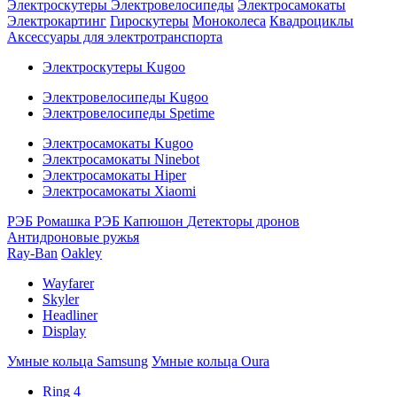
Электроскутеры
Электровелосипеды
Электросамокаты
Электрокартинг
Гироскутеры
Моноколеса
Квадроциклы
Аксессуары для электротранспорта
Электроскутеры Kugoo
Электровелосипеды Kugoo
Электровелосипеды Spetime
Электросамокаты Kugoo
Электросамокаты Ninebot
Электросамокаты Hiper
Электросамокаты Xiaomi
РЭБ Ромашка
РЭБ Капюшон
Детекторы дронов
Антидроновые ружья
Ray-Ban
Oakley
Wayfarer
Skyler
Headliner
Display
Умные кольца Samsung
Умные кольца Oura
Ring 4