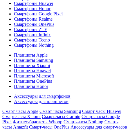
Смартфоны Huawei
Смартфоны Honor
Смартфоны Google Pixel
Смартфоны Realme
Смартфоны OnePlus
Смартфоны ZTE
Смартфоны Infinix
Смартфоны Tecno
Смартфоны Nothing
Планшеты Apple
Планшеты Samsung
Планшеты Xiaomi
Планшеты Huawei
Планшеты Microsoft
Планшеты OnePlus
Планшеты Honor
Аксессуары для смартфонов
Аксессуары для планшетов
Смарт-часы Apple
Смарт-часы Samsung
Смарт-часы Huawei
Смарт-часы Xiaomi
Смарт-часы Garmin
Смарт-часы Google
Pixel
Фитнес-браслеты Whoop
Смарт-часы Nothing
Смарт-
часы Amazfit
Смарт-часы OnePlus
Аксессуары для смарт-часов