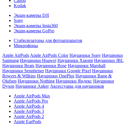
Canon
Kodak
Экшн-камеры DJI
Sony
Экшн-камеры Insta360
Экшн-камеры GoPro
Стабилизаторы для фотоаппаратов
Микрофоны
Apple AirPods
Apple AirPods Color
Наушники Sony
Наушники
Samsung
Наушники Huawei
Наушники Xiaomi
Наушники JBL
Наушники Beats
Наушники Bose
Наушники Marshall
Наушники Sennheiser
Наушники Google Pixel
Наушники
Bowers & Wilkins
Наушники OnePlus
Наушники Bang &
Olufsen
Наушники Nothing
Наушники Яндекс
Наушники
Dyson
Наушники Anker
Аксессуары для наушников
Apple AirPods Max
Apple AirPods Pro
Apple AirPods 4
Apple AirPods 3
Apple AirPods 2
Apple EarPods