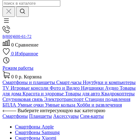
8(800)600-61-72
0
Сравнение
0
Избранное
Режим работы
0
0 р.
Корзина
Смартфоны и планшеты
Смарт-часы
Ноутбуки и компьютеры
TV
Игровые консоли
Фото и Видео
Наушники
Аудио
Товары
для дома
Красота и здоровье
Товары для авто
Квадрокоптеры
Спутниковая связь
Электротранспорт
Станции подавления
БПЛА
Умные очки
Умные кольца
Хобби и развлечения
Выберите интересующую вас категорию
Смартфоны
Планшеты
Аксессуары
Сим-карты
Смартфоны Apple
Смартфоны Samsung
Смартфоны Xiaomi