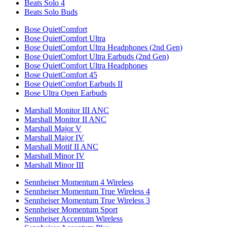
Beats Solo 4
Beats Solo Buds
Bose QuietComfort
Bose QuietComfort Ultra
Bose QuietComfort Ultra Headphones (2nd Gen)
Bose QuietComfort Ultra Earbuds (2nd Gen)
Bose QuietComfort Ultra Headphones
Bose QuietComfort 45
Bose QuietComfort Earbuds II
Bose Ultra Open Earbuds
Marshall Monitor III ANC
Marshall Monitor II ANC
Marshall Major V
Marshall Major IV
Marshall Motif II ANC
Marshall Minor IV
Marshall Minor III
Sennheiser Momentum 4 Wireless
Sennheiser Momentum True Wireless 4
Sennheiser Momentum True Wireless 3
Sennheiser Momentum Sport
Sennheiser Accentum Wireless