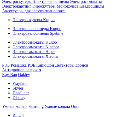
Электроскутеры
Электровелосипеды
Электросамокаты
Электрокартинг
Гироскутеры
Моноколеса
Квадроциклы
Аксессуары для электротранспорта
Электроскутеры Kugoo
Электровелосипеды Kugoo
Электровелосипеды Spetime
Электросамокаты Kugoo
Электросамокаты Ninebot
Электросамокаты Hiper
Электросамокаты Xiaomi
РЭБ Ромашка
РЭБ Капюшон
Детекторы дронов
Антидроновые ружья
Ray-Ban
Oakley
Wayfarer
Skyler
Headliner
Display
Умные кольца Samsung
Умные кольца Oura
Ring 4