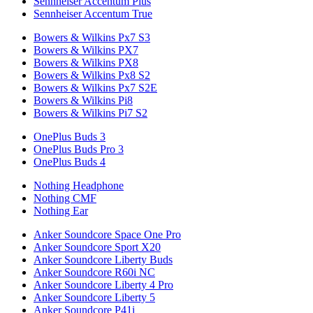
Sennheiser Accentum Plus
Sennheiser Accentum True
Bowers & Wilkins Px7 S3
Bowers & Wilkins PX7
Bowers & Wilkins PX8
Bowers & Wilkins Px8 S2
Bowers & Wilkins Px7 S2E
Bowers & Wilkins Pi8
Bowers & Wilkins Pi7 S2
OnePlus Buds 3
OnePlus Buds Pro 3
OnePlus Buds 4
Nothing Headphone
Nothing CMF
Nothing Ear
Anker Soundcore Space One Pro
Anker Soundcore Sport X20
Anker Soundcore Liberty Buds
Anker Soundcore R60i NC
Anker Soundcore Liberty 4 Pro
Anker Soundcore Liberty 5
Anker Soundcore P41i