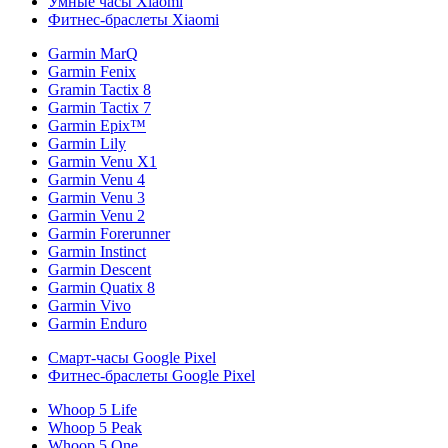
Умные часы Xiaomi
Фитнес-браслеты Xiaomi
Garmin MarQ
Garmin Fenix
Gramin Tactix 8
Garmin Tactix 7
Garmin Epix™
Garmin Lily
Garmin Venu X1
Garmin Venu 4
Garmin Venu 3
Garmin Venu 2
Garmin Forerunner
Garmin Instinct
Garmin Descent
Garmin Quatix 8
Garmin Vivo
Garmin Enduro
Смарт-часы Google Pixel
Фитнес-браслеты Google Pixel
Whoop 5 Life
Whoop 5 Peak
Whoop 5 One