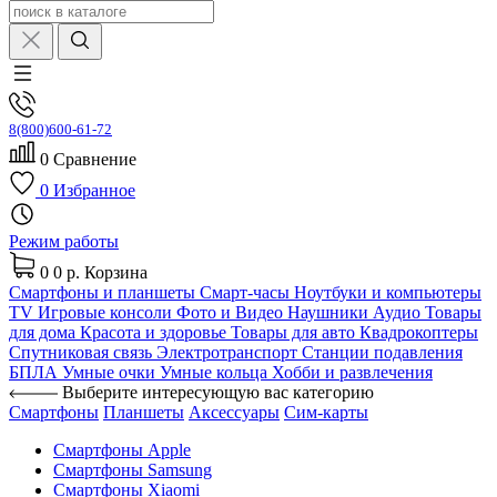
8(800)600-61-72
0
Сравнение
0
Избранное
Режим работы
0
0 р.
Корзина
Смартфоны и планшеты
Смарт-часы
Ноутбуки и компьютеры
TV
Игровые консоли
Фото и Видео
Наушники
Аудио
Товары
для дома
Красота и здоровье
Товары для авто
Квадрокоптеры
Спутниковая связь
Электротранспорт
Станции подавления
БПЛА
Умные очки
Умные кольца
Хобби и развлечения
Выберите интересующую вас категорию
Смартфоны
Планшеты
Аксессуары
Сим-карты
Смартфоны Apple
Смартфоны Samsung
Смартфоны Xiaomi