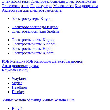
Электроскутеры
Электровелосипеды
Электросамокаты
Электрокартинг
Гироскутеры
Моноколеса
Квадроциклы
Аксессуары для электротранспорта
Электроскутеры Kugoo
Электровелосипеды Kugoo
Электровелосипеды Spetime
Электросамокаты Kugoo
Электросамокаты Ninebot
Электросамокаты Hiper
Электросамокаты Xiaomi
РЭБ Ромашка
РЭБ Капюшон
Детекторы дронов
Антидроновые ружья
Ray-Ban
Oakley
Wayfarer
Skyler
Headliner
Display
Умные кольца Samsung
Умные кольца Oura
Ring 4