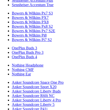
Sennheiser Accentum Plus
Sennheiser Accentum True
Bowers & Wilkins Px7 S3
Bowers & Wilkins PX7
Bowers & Wilkins PX8
Bowers & Wilkins Px8 S2
Bowers & Wilkins Px7 S2E
Bowers & Wilkins Pi8
Bowers & Wilkins Pi7 S2
OnePlus Buds 3
OnePlus Buds Pro 3
OnePlus Buds 4
Nothing Headphone
Nothing CMF
Nothing Ear
Anker Soundcore Space One Pro
Anker Soundcore Sport X20
Anker Soundcore Liberty Buds
Anker Soundcore R60i NC
Anker Soundcore Liberty 4 Pro
Anker Soundcore Liberty 5
Anker Soundcore P41i