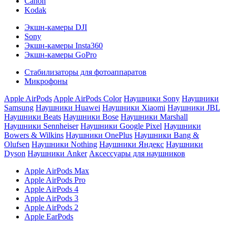
Canon
Kodak
Экшн-камеры DJI
Sony
Экшн-камеры Insta360
Экшн-камеры GoPro
Стабилизаторы для фотоаппаратов
Микрофоны
Apple AirPods
Apple AirPods Color
Наушники Sony
Наушники
Samsung
Наушники Huawei
Наушники Xiaomi
Наушники JBL
Наушники Beats
Наушники Bose
Наушники Marshall
Наушники Sennheiser
Наушники Google Pixel
Наушники
Bowers & Wilkins
Наушники OnePlus
Наушники Bang &
Olufsen
Наушники Nothing
Наушники Яндекс
Наушники
Dyson
Наушники Anker
Аксессуары для наушников
Apple AirPods Max
Apple AirPods Pro
Apple AirPods 4
Apple AirPods 3
Apple AirPods 2
Apple EarPods