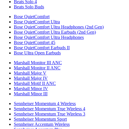
Beats Solo 4
Beats Solo Buds
Bose QuietComfort
Bose QuietComfort Ultra
Bose QuietComfort Ultra Headphones (2nd Gen)
Bose QuietComfort Ultra Earbuds (2nd Gen)
Bose QuietComfort Ultra Headphones
Bose QuietComfort 45
Bose QuietComfort Earbuds II
Bose Ultra Open Earbuds
Marshall Monitor III ANC
Marshall Monitor II ANC
Marshall Major V
Marshall Major IV
Marshall Motif II ANC
Marshall Minor IV
Marshall Minor III
Sennheiser Momentum 4 Wireless
Sennheiser Momentum True Wireless 4
Sennheiser Momentum True Wireless 3
Sennheiser Momentum Sport
Sennheiser Accentum Wireless