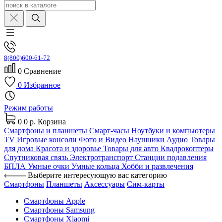
8(800)600-61-72
0
Сравнение
0
Избранное
Режим работы
0
0 р.
Корзина
Смартфоны и планшеты
Смарт-часы
Ноутбуки и компьютеры
TV
Игровые консоли
Фото и Видео
Наушники
Аудио
Товары
для дома
Красота и здоровье
Товары для авто
Квадрокоптеры
Спутниковая связь
Электротранспорт
Станции подавления
БПЛА
Умные очки
Умные кольца
Хобби и развлечения
Выберите интересующую вас категорию
Смартфоны
Планшеты
Аксессуары
Сим-карты
Смартфоны Apple
Смартфоны Samsung
Смартфоны Xiaomi