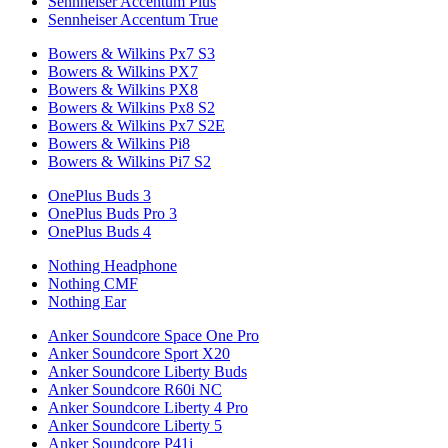
Sennheiser Accentum Plus
Sennheiser Accentum True
Bowers & Wilkins Px7 S3
Bowers & Wilkins PX7
Bowers & Wilkins PX8
Bowers & Wilkins Px8 S2
Bowers & Wilkins Px7 S2E
Bowers & Wilkins Pi8
Bowers & Wilkins Pi7 S2
OnePlus Buds 3
OnePlus Buds Pro 3
OnePlus Buds 4
Nothing Headphone
Nothing CMF
Nothing Ear
Anker Soundcore Space One Pro
Anker Soundcore Sport X20
Anker Soundcore Liberty Buds
Anker Soundcore R60i NC
Anker Soundcore Liberty 4 Pro
Anker Soundcore Liberty 5
Anker Soundcore P41i