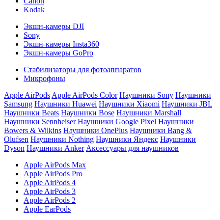
Canon
Kodak
Экшн-камеры DJI
Sony
Экшн-камеры Insta360
Экшн-камеры GoPro
Стабилизаторы для фотоаппаратов
Микрофоны
Apple AirPods
Apple AirPods Color
Наушники Sony
Наушники
Samsung
Наушники Huawei
Наушники Xiaomi
Наушники JBL
Наушники Beats
Наушники Bose
Наушники Marshall
Наушники Sennheiser
Наушники Google Pixel
Наушники
Bowers & Wilkins
Наушники OnePlus
Наушники Bang &
Olufsen
Наушники Nothing
Наушники Яндекс
Наушники
Dyson
Наушники Anker
Аксессуары для наушников
Apple AirPods Max
Apple AirPods Pro
Apple AirPods 4
Apple AirPods 3
Apple AirPods 2
Apple EarPods