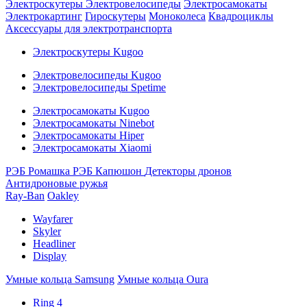
Электроскутеры
Электровелосипеды
Электросамокаты
Электрокартинг
Гироскутеры
Моноколеса
Квадроциклы
Аксессуары для электротранспорта
Электроскутеры Kugoo
Электровелосипеды Kugoo
Электровелосипеды Spetime
Электросамокаты Kugoo
Электросамокаты Ninebot
Электросамокаты Hiper
Электросамокаты Xiaomi
РЭБ Ромашка
РЭБ Капюшон
Детекторы дронов
Антидроновые ружья
Ray-Ban
Oakley
Wayfarer
Skyler
Headliner
Display
Умные кольца Samsung
Умные кольца Oura
Ring 4