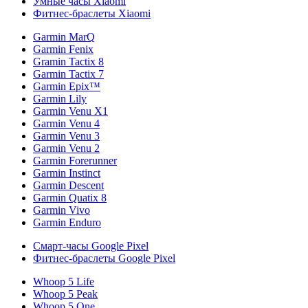
Умные часы Xiaomi
Фитнес-браслеты Xiaomi
Garmin MarQ
Garmin Fenix
Gramin Tactix 8
Garmin Tactix 7
Garmin Epix™
Garmin Lily
Garmin Venu X1
Garmin Venu 4
Garmin Venu 3
Garmin Venu 2
Garmin Forerunner
Garmin Instinct
Garmin Descent
Garmin Quatix 8
Garmin Vivo
Garmin Enduro
Смарт-часы Google Pixel
Фитнес-браслеты Google Pixel
Whoop 5 Life
Whoop 5 Peak
Whoop 5 One