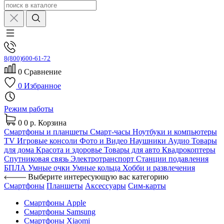
8(800)600-61-72
0
Сравнение
0
Избранное
Режим работы
0
0 р.
Корзина
Смартфоны и планшеты
Смарт-часы
Ноутбуки и компьютеры
TV
Игровые консоли
Фото и Видео
Наушники
Аудио
Товары
для дома
Красота и здоровье
Товары для авто
Квадрокоптеры
Спутниковая связь
Электротранспорт
Станции подавления
БПЛА
Умные очки
Умные кольца
Хобби и развлечения
Выберите интересующую вас категорию
Смартфоны
Планшеты
Аксессуары
Сим-карты
Смартфоны Apple
Смартфоны Samsung
Смартфоны Xiaomi