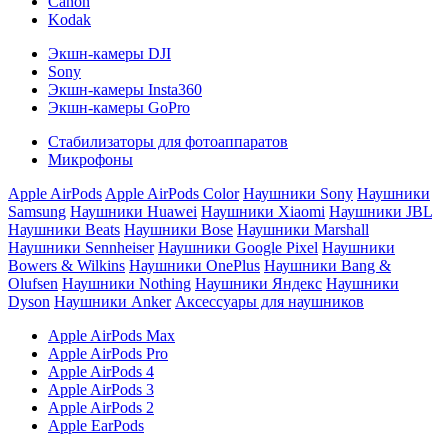
Canon
Kodak
Экшн-камеры DJI
Sony
Экшн-камеры Insta360
Экшн-камеры GoPro
Стабилизаторы для фотоаппаратов
Микрофоны
Apple AirPods
Apple AirPods Color
Наушники Sony
Наушники
Samsung
Наушники Huawei
Наушники Xiaomi
Наушники JBL
Наушники Beats
Наушники Bose
Наушники Marshall
Наушники Sennheiser
Наушники Google Pixel
Наушники
Bowers & Wilkins
Наушники OnePlus
Наушники Bang &
Olufsen
Наушники Nothing
Наушники Яндекс
Наушники
Dyson
Наушники Anker
Аксессуары для наушников
Apple AirPods Max
Apple AirPods Pro
Apple AirPods 4
Apple AirPods 3
Apple AirPods 2
Apple EarPods