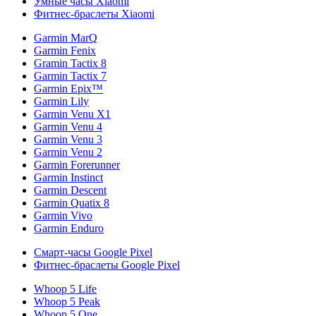
Умные часы Xiaomi
Фитнес-браслеты Xiaomi
Garmin MarQ
Garmin Fenix
Gramin Tactix 8
Garmin Tactix 7
Garmin Epix™
Garmin Lily
Garmin Venu X1
Garmin Venu 4
Garmin Venu 3
Garmin Venu 2
Garmin Forerunner
Garmin Instinct
Garmin Descent
Garmin Quatix 8
Garmin Vivo
Garmin Enduro
Смарт-часы Google Pixel
Фитнес-браслеты Google Pixel
Whoop 5 Life
Whoop 5 Peak
Whoop 5 One