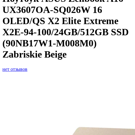
UX3607OA-SQ026W 16
OLED/QS X2 Elite Extreme
X2E-94-100/24GB/512GB SSD
(90NB17W1-M008M0)
Zabriskie Beige
нет отзывов