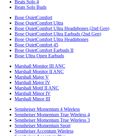
Beats Solo 4
Beats Solo Buds
Bose QuietComfort
Bose QuietComfort Ultra
Bose QuietComfort Ultra Headphones (2nd Gen)
Bose QuietComfort Ultra Earbuds (2nd Gen)
Bose QuietComfort Ultra Headphones
Bose QuietComfort 45
Bose QuietComfort Earbuds II
Bose Ultra Open Earbuds
Marshall Monitor III ANC
Marshall Monitor II ANC
Marshall Major V
Marshall Major IV
Marshall Motif II ANC
Marshall Minor IV
Marshall Minor III
Sennheiser Momentum 4 Wireless
Sennheiser Momentum True Wireless 4
Sennheiser Momentum True Wireless 3
Sennheiser Momentum Sport
Sennheiser Accentum Wireless