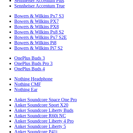
Sennheiser Accentum Plus
Sennheiser Accentum True
Bowers & Wilkins Px7 S3
Bowers & Wilkins PX7
Bowers & Wilkins PX8
Bowers & Wilkins Px8 S2
Bowers & Wilkins Px7 S2E
Bowers & Wilkins Pi8
Bowers & Wilkins Pi7 S2
OnePlus Buds 3
OnePlus Buds Pro 3
OnePlus Buds 4
Nothing Headphone
Nothing CMF
Nothing Ear
Anker Soundcore Space One Pro
Anker Soundcore Sport X20
Anker Soundcore Liberty Buds
Anker Soundcore R60i NC
Anker Soundcore Liberty 4 Pro
Anker Soundcore Liberty 5
Anker Soundcore P41i