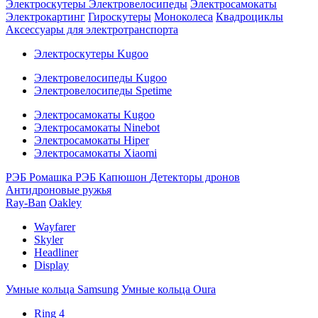
Электроскутеры
Электровелосипеды
Электросамокаты
Электрокартинг
Гироскутеры
Моноколеса
Квадроциклы
Аксессуары для электротранспорта
Электроскутеры Kugoo
Электровелосипеды Kugoo
Электровелосипеды Spetime
Электросамокаты Kugoo
Электросамокаты Ninebot
Электросамокаты Hiper
Электросамокаты Xiaomi
РЭБ Ромашка
РЭБ Капюшон
Детекторы дронов
Антидроновые ружья
Ray-Ban
Oakley
Wayfarer
Skyler
Headliner
Display
Умные кольца Samsung
Умные кольца Oura
Ring 4