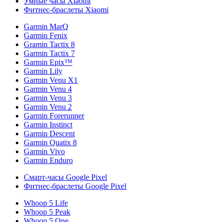
Умные часы Xiaomi
Фитнес-браслеты Xiaomi
Garmin MarQ
Garmin Fenix
Gramin Tactix 8
Garmin Tactix 7
Garmin Epix™
Garmin Lily
Garmin Venu X1
Garmin Venu 4
Garmin Venu 3
Garmin Venu 2
Garmin Forerunner
Garmin Instinct
Garmin Descent
Garmin Quatix 8
Garmin Vivo
Garmin Enduro
Смарт-часы Google Pixel
Фитнес-браслеты Google Pixel
Whoop 5 Life
Whoop 5 Peak
Whoop 5 One