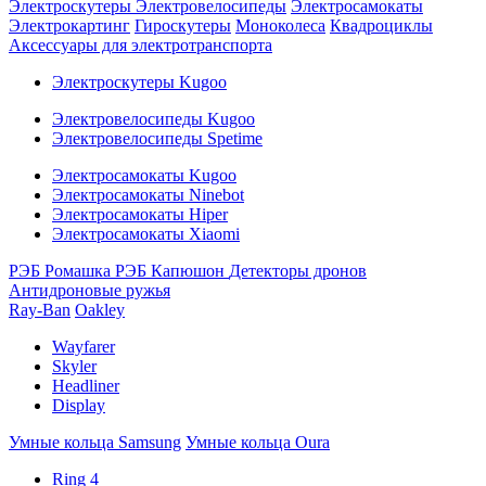
Электроскутеры
Электровелосипеды
Электросамокаты
Электрокартинг
Гироскутеры
Моноколеса
Квадроциклы
Аксессуары для электротранспорта
Электроскутеры Kugoo
Электровелосипеды Kugoo
Электровелосипеды Spetime
Электросамокаты Kugoo
Электросамокаты Ninebot
Электросамокаты Hiper
Электросамокаты Xiaomi
РЭБ Ромашка
РЭБ Капюшон
Детекторы дронов
Антидроновые ружья
Ray-Ban
Oakley
Wayfarer
Skyler
Headliner
Display
Умные кольца Samsung
Умные кольца Oura
Ring 4