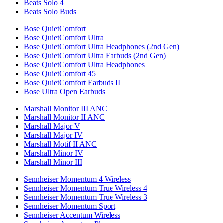
Beats Solo 4
Beats Solo Buds
Bose QuietComfort
Bose QuietComfort Ultra
Bose QuietComfort Ultra Headphones (2nd Gen)
Bose QuietComfort Ultra Earbuds (2nd Gen)
Bose QuietComfort Ultra Headphones
Bose QuietComfort 45
Bose QuietComfort Earbuds II
Bose Ultra Open Earbuds
Marshall Monitor III ANC
Marshall Monitor II ANC
Marshall Major V
Marshall Major IV
Marshall Motif II ANC
Marshall Minor IV
Marshall Minor III
Sennheiser Momentum 4 Wireless
Sennheiser Momentum True Wireless 4
Sennheiser Momentum True Wireless 3
Sennheiser Momentum Sport
Sennheiser Accentum Wireless