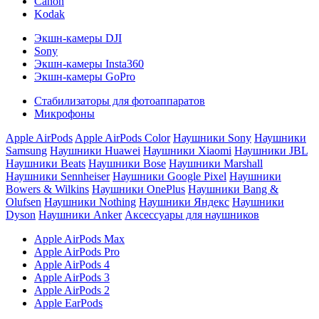
Canon
Kodak
Экшн-камеры DJI
Sony
Экшн-камеры Insta360
Экшн-камеры GoPro
Стабилизаторы для фотоаппаратов
Микрофоны
Apple AirPods
Apple AirPods Color
Наушники Sony
Наушники
Samsung
Наушники Huawei
Наушники Xiaomi
Наушники JBL
Наушники Beats
Наушники Bose
Наушники Marshall
Наушники Sennheiser
Наушники Google Pixel
Наушники
Bowers & Wilkins
Наушники OnePlus
Наушники Bang &
Olufsen
Наушники Nothing
Наушники Яндекс
Наушники
Dyson
Наушники Anker
Аксессуары для наушников
Apple AirPods Max
Apple AirPods Pro
Apple AirPods 4
Apple AirPods 3
Apple AirPods 2
Apple EarPods