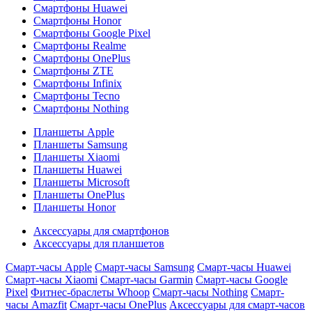
Смартфоны Huawei
Смартфоны Honor
Смартфоны Google Pixel
Смартфоны Realme
Смартфоны OnePlus
Смартфоны ZTE
Смартфоны Infinix
Смартфоны Tecno
Смартфоны Nothing
Планшеты Apple
Планшеты Samsung
Планшеты Xiaomi
Планшеты Huawei
Планшеты Microsoft
Планшеты OnePlus
Планшеты Honor
Аксессуары для смартфонов
Аксессуары для планшетов
Смарт-часы Apple
Смарт-часы Samsung
Смарт-часы Huawei
Смарт-часы Xiaomi
Смарт-часы Garmin
Смарт-часы Google
Pixel
Фитнес-браслеты Whoop
Смарт-часы Nothing
Смарт-
часы Amazfit
Смарт-часы OnePlus
Аксессуары для смарт-часов