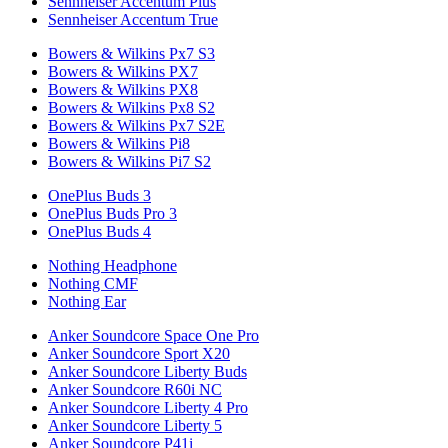
Sennheiser Accentum Plus
Sennheiser Accentum True
Bowers & Wilkins Px7 S3
Bowers & Wilkins PX7
Bowers & Wilkins PX8
Bowers & Wilkins Px8 S2
Bowers & Wilkins Px7 S2E
Bowers & Wilkins Pi8
Bowers & Wilkins Pi7 S2
OnePlus Buds 3
OnePlus Buds Pro 3
OnePlus Buds 4
Nothing Headphone
Nothing CMF
Nothing Ear
Anker Soundcore Space One Pro
Anker Soundcore Sport X20
Anker Soundcore Liberty Buds
Anker Soundcore R60i NC
Anker Soundcore Liberty 4 Pro
Anker Soundcore Liberty 5
Anker Soundcore P41i