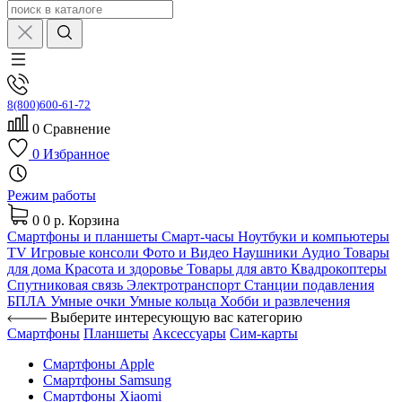
8(800)600-61-72
0
Сравнение
0
Избранное
Режим работы
0
0 р.
Корзина
Смартфоны и планшеты
Смарт-часы
Ноутбуки и компьютеры
TV
Игровые консоли
Фото и Видео
Наушники
Аудио
Товары
для дома
Красота и здоровье
Товары для авто
Квадрокоптеры
Спутниковая связь
Электротранспорт
Станции подавления
БПЛА
Умные очки
Умные кольца
Хобби и развлечения
Выберите интересующую вас категорию
Смартфоны
Планшеты
Аксессуары
Сим-карты
Смартфоны Apple
Смартфоны Samsung
Смартфоны Xiaomi