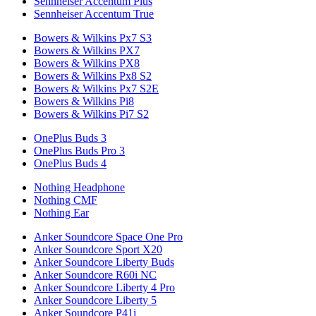
Sennheiser Accentum Plus
Sennheiser Accentum True
Bowers & Wilkins Px7 S3
Bowers & Wilkins PX7
Bowers & Wilkins PX8
Bowers & Wilkins Px8 S2
Bowers & Wilkins Px7 S2E
Bowers & Wilkins Pi8
Bowers & Wilkins Pi7 S2
OnePlus Buds 3
OnePlus Buds Pro 3
OnePlus Buds 4
Nothing Headphone
Nothing CMF
Nothing Ear
Anker Soundcore Space One Pro
Anker Soundcore Sport X20
Anker Soundcore Liberty Buds
Anker Soundcore R60i NC
Anker Soundcore Liberty 4 Pro
Anker Soundcore Liberty 5
Anker Soundcore P41i