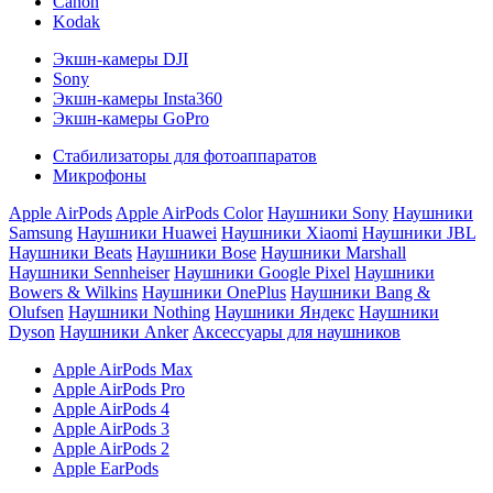
Canon
Kodak
Экшн-камеры DJI
Sony
Экшн-камеры Insta360
Экшн-камеры GoPro
Стабилизаторы для фотоаппаратов
Микрофоны
Apple AirPods
Apple AirPods Color
Наушники Sony
Наушники
Samsung
Наушники Huawei
Наушники Xiaomi
Наушники JBL
Наушники Beats
Наушники Bose
Наушники Marshall
Наушники Sennheiser
Наушники Google Pixel
Наушники
Bowers & Wilkins
Наушники OnePlus
Наушники Bang &
Olufsen
Наушники Nothing
Наушники Яндекс
Наушники
Dyson
Наушники Anker
Аксессуары для наушников
Apple AirPods Max
Apple AirPods Pro
Apple AirPods 4
Apple AirPods 3
Apple AirPods 2
Apple EarPods