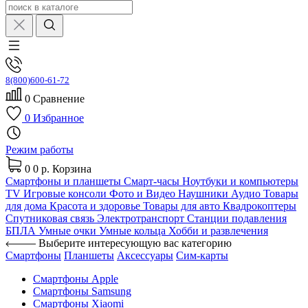
8(800)600-61-72
0
Сравнение
0
Избранное
Режим работы
0
0 р.
Корзина
Смартфоны и планшеты
Смарт-часы
Ноутбуки и компьютеры
TV
Игровые консоли
Фото и Видео
Наушники
Аудио
Товары
для дома
Красота и здоровье
Товары для авто
Квадрокоптеры
Спутниковая связь
Электротранспорт
Станции подавления
БПЛА
Умные очки
Умные кольца
Хобби и развлечения
Выберите интересующую вас категорию
Смартфоны
Планшеты
Аксессуары
Сим-карты
Смартфоны Apple
Смартфоны Samsung
Смартфоны Xiaomi