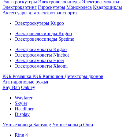
Электроскутеры
Электровелосипеды
Электросамокаты
Электрокартинг
Гироскутеры
Моноколеса
Квадроциклы
Аксессуары для электротранспорта
Электроскутеры Kugoo
Электровелосипеды Kugoo
Электровелосипеды Spetime
Электросамокаты Kugoo
Электросамокаты Ninebot
Электросамокаты Hiper
Электросамокаты Xiaomi
РЭБ Ромашка
РЭБ Капюшон
Детекторы дронов
Антидроновые ружья
Ray-Ban
Oakley
Wayfarer
Skyler
Headliner
Display
Умные кольца Samsung
Умные кольца Oura
Ring 4