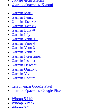
Умные часы Xiaomi
Фитнес-браслеты Xiaomi
Garmin MarQ
Garmin Fenix
Gramin Tactix 8
Garmin Tactix 7
Garmin Epix™
Garmin Lily
Garmin Venu X1
Garmin Venu 4
Garmin Venu 3
Garmin Venu 2
Garmin Forerunner
Garmin Instinct
Garmin Descent
Garmin Quatix 8
Garmin Vivo
Garmin Enduro
Смарт-часы Google Pixel
Фитнес-браслеты Google Pixel
Whoop 5 Life
Whoop 5 Peak
Whoop 5 One