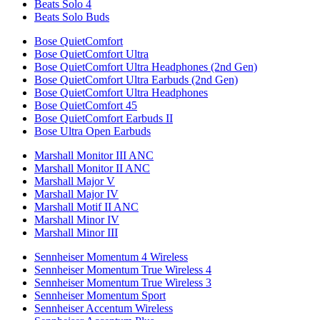
Beats Solo 4
Beats Solo Buds
Bose QuietComfort
Bose QuietComfort Ultra
Bose QuietComfort Ultra Headphones (2nd Gen)
Bose QuietComfort Ultra Earbuds (2nd Gen)
Bose QuietComfort Ultra Headphones
Bose QuietComfort 45
Bose QuietComfort Earbuds II
Bose Ultra Open Earbuds
Marshall Monitor III ANC
Marshall Monitor II ANC
Marshall Major V
Marshall Major IV
Marshall Motif II ANC
Marshall Minor IV
Marshall Minor III
Sennheiser Momentum 4 Wireless
Sennheiser Momentum True Wireless 4
Sennheiser Momentum True Wireless 3
Sennheiser Momentum Sport
Sennheiser Accentum Wireless