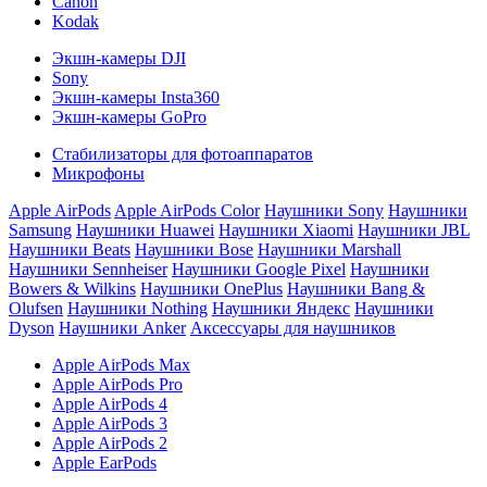
Canon
Kodak
Экшн-камеры DJI
Sony
Экшн-камеры Insta360
Экшн-камеры GoPro
Стабилизаторы для фотоаппаратов
Микрофоны
Apple AirPods
Apple AirPods Color
Наушники Sony
Наушники
Samsung
Наушники Huawei
Наушники Xiaomi
Наушники JBL
Наушники Beats
Наушники Bose
Наушники Marshall
Наушники Sennheiser
Наушники Google Pixel
Наушники
Bowers & Wilkins
Наушники OnePlus
Наушники Bang &
Olufsen
Наушники Nothing
Наушники Яндекс
Наушники
Dyson
Наушники Anker
Аксессуары для наушников
Apple AirPods Max
Apple AirPods Pro
Apple AirPods 4
Apple AirPods 3
Apple AirPods 2
Apple EarPods