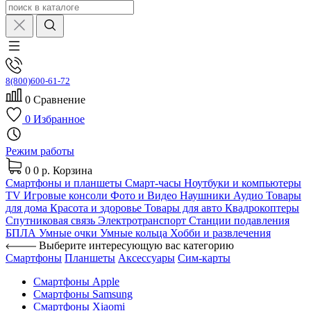
8(800)600-61-72
0
Сравнение
0
Избранное
Режим работы
0
0 р.
Корзина
Смартфоны и планшеты
Смарт-часы
Ноутбуки и компьютеры
TV
Игровые консоли
Фото и Видео
Наушники
Аудио
Товары
для дома
Красота и здоровье
Товары для авто
Квадрокоптеры
Спутниковая связь
Электротранспорт
Станции подавления
БПЛА
Умные очки
Умные кольца
Хобби и развлечения
Выберите интересующую вас категорию
Смартфоны
Планшеты
Аксессуары
Сим-карты
Смартфоны Apple
Смартфоны Samsung
Смартфоны Xiaomi