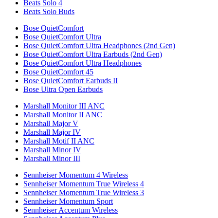
Beats Solo 4
Beats Solo Buds
Bose QuietComfort
Bose QuietComfort Ultra
Bose QuietComfort Ultra Headphones (2nd Gen)
Bose QuietComfort Ultra Earbuds (2nd Gen)
Bose QuietComfort Ultra Headphones
Bose QuietComfort 45
Bose QuietComfort Earbuds II
Bose Ultra Open Earbuds
Marshall Monitor III ANC
Marshall Monitor II ANC
Marshall Major V
Marshall Major IV
Marshall Motif II ANC
Marshall Minor IV
Marshall Minor III
Sennheiser Momentum 4 Wireless
Sennheiser Momentum True Wireless 4
Sennheiser Momentum True Wireless 3
Sennheiser Momentum Sport
Sennheiser Accentum Wireless