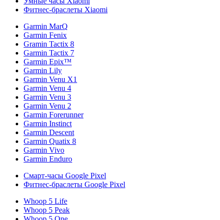
Умные часы Xiaomi
Фитнес-браслеты Xiaomi
Garmin MarQ
Garmin Fenix
Gramin Tactix 8
Garmin Tactix 7
Garmin Epix™
Garmin Lily
Garmin Venu X1
Garmin Venu 4
Garmin Venu 3
Garmin Venu 2
Garmin Forerunner
Garmin Instinct
Garmin Descent
Garmin Quatix 8
Garmin Vivo
Garmin Enduro
Смарт-часы Google Pixel
Фитнес-браслеты Google Pixel
Whoop 5 Life
Whoop 5 Peak
Whoop 5 One