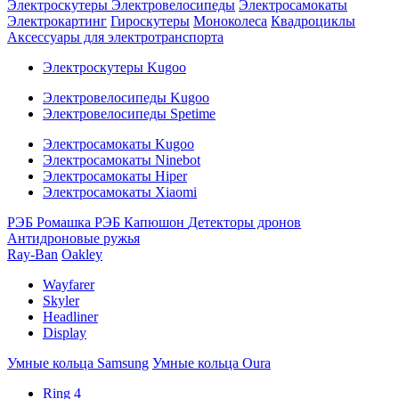
Электроскутеры
Электровелосипеды
Электросамокаты
Электрокартинг
Гироскутеры
Моноколеса
Квадроциклы
Аксессуары для электротранспорта
Электроскутеры Kugoo
Электровелосипеды Kugoo
Электровелосипеды Spetime
Электросамокаты Kugoo
Электросамокаты Ninebot
Электросамокаты Hiper
Электросамокаты Xiaomi
РЭБ Ромашка
РЭБ Капюшон
Детекторы дронов
Антидроновые ружья
Ray-Ban
Oakley
Wayfarer
Skyler
Headliner
Display
Умные кольца Samsung
Умные кольца Oura
Ring 4