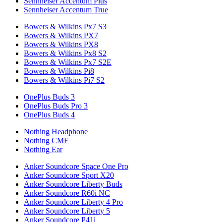
Sennheiser Accentum Plus
Sennheiser Accentum True
Bowers & Wilkins Px7 S3
Bowers & Wilkins PX7
Bowers & Wilkins PX8
Bowers & Wilkins Px8 S2
Bowers & Wilkins Px7 S2E
Bowers & Wilkins Pi8
Bowers & Wilkins Pi7 S2
OnePlus Buds 3
OnePlus Buds Pro 3
OnePlus Buds 4
Nothing Headphone
Nothing CMF
Nothing Ear
Anker Soundcore Space One Pro
Anker Soundcore Sport X20
Anker Soundcore Liberty Buds
Anker Soundcore R60i NC
Anker Soundcore Liberty 4 Pro
Anker Soundcore Liberty 5
Anker Soundcore P41i