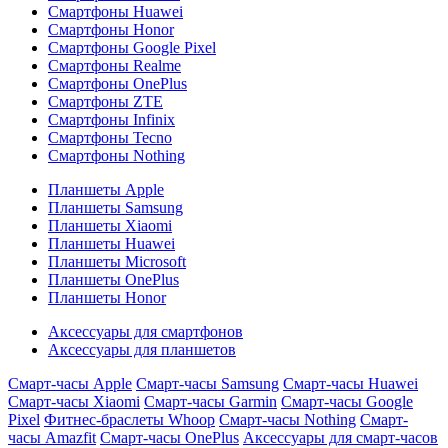
Смартфоны Huawei
Смартфоны Honor
Смартфоны Google Pixel
Смартфоны Realme
Смартфоны OnePlus
Смартфоны ZTE
Смартфоны Infinix
Смартфоны Tecno
Смартфоны Nothing
Планшеты Apple
Планшеты Samsung
Планшеты Xiaomi
Планшеты Huawei
Планшеты Microsoft
Планшеты OnePlus
Планшеты Honor
Аксессуары для смартфонов
Аксессуары для планшетов
Смарт-часы Apple
Смарт-часы Samsung
Смарт-часы Huawei
Смарт-часы Xiaomi
Смарт-часы Garmin
Смарт-часы Google
Pixel
Фитнес-браслеты Whoop
Смарт-часы Nothing
Смарт-
часы Amazfit
Смарт-часы OnePlus
Аксессуары для смарт-часов