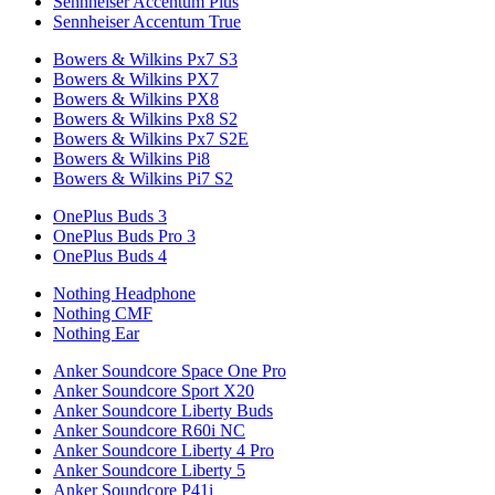
Sennheiser Accentum Plus
Sennheiser Accentum True
Bowers & Wilkins Px7 S3
Bowers & Wilkins PX7
Bowers & Wilkins PX8
Bowers & Wilkins Px8 S2
Bowers & Wilkins Px7 S2E
Bowers & Wilkins Pi8
Bowers & Wilkins Pi7 S2
OnePlus Buds 3
OnePlus Buds Pro 3
OnePlus Buds 4
Nothing Headphone
Nothing CMF
Nothing Ear
Anker Soundcore Space One Pro
Anker Soundcore Sport X20
Anker Soundcore Liberty Buds
Anker Soundcore R60i NC
Anker Soundcore Liberty 4 Pro
Anker Soundcore Liberty 5
Anker Soundcore P41i