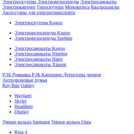
Электроскутеры
Электровелосипеды
Электросамокаты
Электрокартинг
Гироскутеры
Моноколеса
Квадроциклы
Аксессуары для электротранспорта
Электроскутеры Kugoo
Электровелосипеды Kugoo
Электровелосипеды Spetime
Электросамокаты Kugoo
Электросамокаты Ninebot
Электросамокаты Hiper
Электросамокаты Xiaomi
РЭБ Ромашка
РЭБ Капюшон
Детекторы дронов
Антидроновые ружья
Ray-Ban
Oakley
Wayfarer
Skyler
Headliner
Display
Умные кольца Samsung
Умные кольца Oura
Ring 4