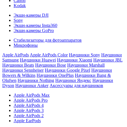
Canon
Kodak
Экшн-камеры DJI
Sony
Экшн-камеры Insta360
Экшн-камеры GoPro
Стабилизаторы для фотоаппаратов
Микрофоны
Apple AirPods
Apple AirPods Color
Наушники Sony
Наушники
Samsung
Наушники Huawei
Наушники Xiaomi
Наушники JBL
Наушники Beats
Наушники Bose
Наушники Marshall
Наушники Sennheiser
Наушники Google Pixel
Наушники
Bowers & Wilkins
Наушники OnePlus
Наушники Bang &
Olufsen
Наушники Nothing
Наушники Яндекс
Наушники
Dyson
Наушники Anker
Аксессуары для наушников
Apple AirPods Max
Apple AirPods Pro
Apple AirPods 4
Apple AirPods 3
Apple AirPods 2
Apple EarPods