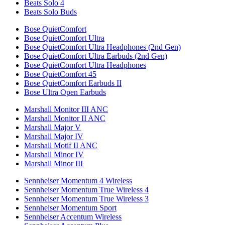
Beats Solo 4
Beats Solo Buds
Bose QuietComfort
Bose QuietComfort Ultra
Bose QuietComfort Ultra Headphones (2nd Gen)
Bose QuietComfort Ultra Earbuds (2nd Gen)
Bose QuietComfort Ultra Headphones
Bose QuietComfort 45
Bose QuietComfort Earbuds II
Bose Ultra Open Earbuds
Marshall Monitor III ANC
Marshall Monitor II ANC
Marshall Major V
Marshall Major IV
Marshall Motif II ANC
Marshall Minor IV
Marshall Minor III
Sennheiser Momentum 4 Wireless
Sennheiser Momentum True Wireless 4
Sennheiser Momentum True Wireless 3
Sennheiser Momentum Sport
Sennheiser Accentum Wireless