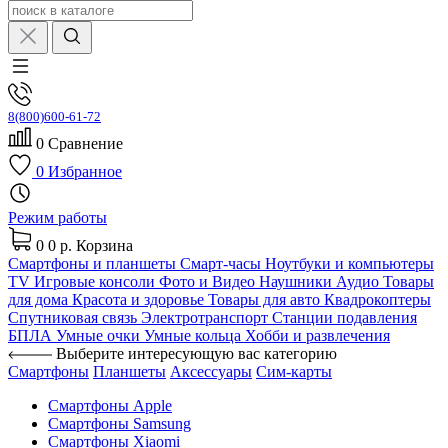
8(800)600-61-72
0
Сравнение
0
Избранное
Режим работы
0
0 р.
Корзина
Смартфоны и планшеты
Смарт-часы
Ноутбуки и компьютеры
TV
Игровые консоли
Фото и Видео
Наушники
Аудио
Товары
для дома
Красота и здоровье
Товары для авто
Квадрокоптеры
Спутниковая связь
Электротранспорт
Станции подавления
БПЛА
Умные очки
Умные кольца
Хобби и развлечения
Выберите интересующую вас категорию
Смартфоны
Планшеты
Аксессуары
Сим-карты
Смартфоны Apple
Смартфоны Samsung
Смартфоны Xiaomi