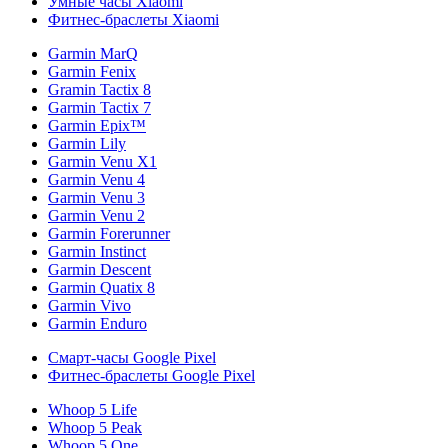
Умные часы Xiaomi
Фитнес-браслеты Xiaomi
Garmin MarQ
Garmin Fenix
Gramin Tactix 8
Garmin Tactix 7
Garmin Epix™
Garmin Lily
Garmin Venu X1
Garmin Venu 4
Garmin Venu 3
Garmin Venu 2
Garmin Forerunner
Garmin Instinct
Garmin Descent
Garmin Quatix 8
Garmin Vivo
Garmin Enduro
Смарт-часы Google Pixel
Фитнес-браслеты Google Pixel
Whoop 5 Life
Whoop 5 Peak
Whoop 5 One