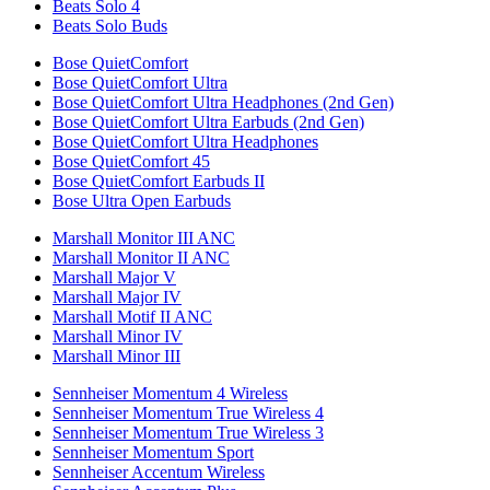
Beats Solo 4
Beats Solo Buds
Bose QuietComfort
Bose QuietComfort Ultra
Bose QuietComfort Ultra Headphones (2nd Gen)
Bose QuietComfort Ultra Earbuds (2nd Gen)
Bose QuietComfort Ultra Headphones
Bose QuietComfort 45
Bose QuietComfort Earbuds II
Bose Ultra Open Earbuds
Marshall Monitor III ANC
Marshall Monitor II ANC
Marshall Major V
Marshall Major IV
Marshall Motif II ANC
Marshall Minor IV
Marshall Minor III
Sennheiser Momentum 4 Wireless
Sennheiser Momentum True Wireless 4
Sennheiser Momentum True Wireless 3
Sennheiser Momentum Sport
Sennheiser Accentum Wireless