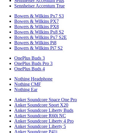
Sennheiser Accentum Plus
Sennheiser Accentum True
Bowers & Wilkins Px7 S3
Bowers & Wilkins PX7
Bowers & Wilkins PX8
Bowers & Wilkins Px8 S2
Bowers & Wilkins Px7 S2E
Bowers & Wilkins Pi8
Bowers & Wilkins Pi7 S2
OnePlus Buds 3
OnePlus Buds Pro 3
OnePlus Buds 4
Nothing Headphone
Nothing CMF
Nothing Ear
Anker Soundcore Space One Pro
Anker Soundcore Sport X20
Anker Soundcore Liberty Buds
Anker Soundcore R60i NC
Anker Soundcore Liberty 4 Pro
Anker Soundcore Liberty 5
Anker Soundcore P41i