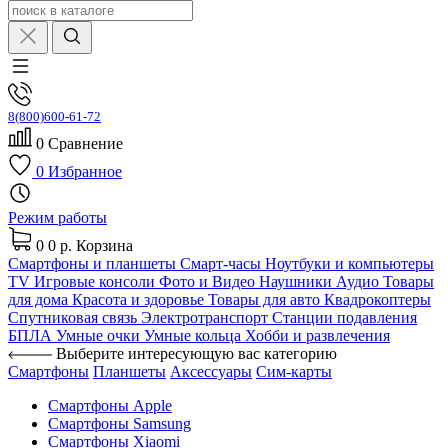
8(800)600-61-72
0
Сравнение
0
Избранное
Режим работы
0
0 р.
Корзина
Смартфоны и планшеты
Смарт-часы
Ноутбуки и компьютеры
TV
Игровые консоли
Фото и Видео
Наушники
Аудио
Товары
для дома
Красота и здоровье
Товары для авто
Квадрокоптеры
Спутниковая связь
Электротранспорт
Станции подавления
БПЛА
Умные очки
Умные кольца
Хобби и развлечения
Выберите интересующую вас категорию
Смартфоны
Планшеты
Аксессуары
Сим-карты
Смартфоны Apple
Смартфоны Samsung
Смартфоны Xiaomi