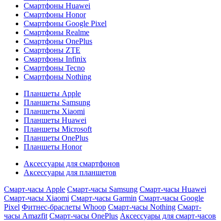
Смартфоны Huawei
Смартфоны Honor
Смартфоны Google Pixel
Смартфоны Realme
Смартфоны OnePlus
Смартфоны ZTE
Смартфоны Infinix
Смартфоны Tecno
Смартфоны Nothing
Планшеты Apple
Планшеты Samsung
Планшеты Xiaomi
Планшеты Huawei
Планшеты Microsoft
Планшеты OnePlus
Планшеты Honor
Аксессуары для смартфонов
Аксессуары для планшетов
Смарт-часы Apple
Смарт-часы Samsung
Смарт-часы Huawei
Смарт-часы Xiaomi
Смарт-часы Garmin
Смарт-часы Google
Pixel
Фитнес-браслеты Whoop
Смарт-часы Nothing
Смарт-
часы Amazfit
Смарт-часы OnePlus
Аксессуары для смарт-часов