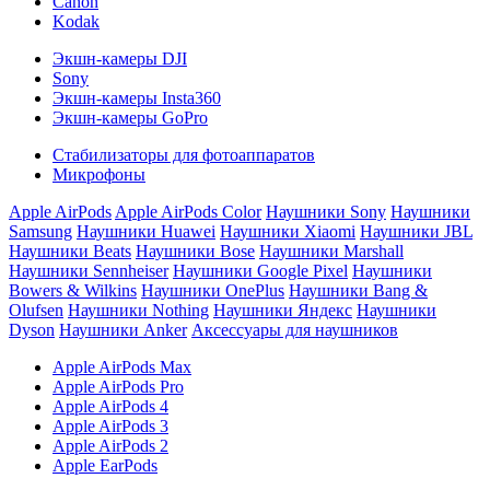
Canon
Kodak
Экшн-камеры DJI
Sony
Экшн-камеры Insta360
Экшн-камеры GoPro
Стабилизаторы для фотоаппаратов
Микрофоны
Apple AirPods
Apple AirPods Color
Наушники Sony
Наушники
Samsung
Наушники Huawei
Наушники Xiaomi
Наушники JBL
Наушники Beats
Наушники Bose
Наушники Marshall
Наушники Sennheiser
Наушники Google Pixel
Наушники
Bowers & Wilkins
Наушники OnePlus
Наушники Bang &
Olufsen
Наушники Nothing
Наушники Яндекс
Наушники
Dyson
Наушники Anker
Аксессуары для наушников
Apple AirPods Max
Apple AirPods Pro
Apple AirPods 4
Apple AirPods 3
Apple AirPods 2
Apple EarPods