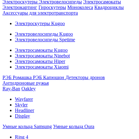
Электроскутеры
Электровелосипеды
Электросамокаты
Электрокартинг
Гироскутеры
Моноколеса
Квадроциклы
Аксессуары для электротранспорта
Электроскутеры Kugoo
Электровелосипеды Kugoo
Электровелосипеды Spetime
Электросамокаты Kugoo
Электросамокаты Ninebot
Электросамокаты Hiper
Электросамокаты Xiaomi
РЭБ Ромашка
РЭБ Капюшон
Детекторы дронов
Антидроновые ружья
Ray-Ban
Oakley
Wayfarer
Skyler
Headliner
Display
Умные кольца Samsung
Умные кольца Oura
Ring 4