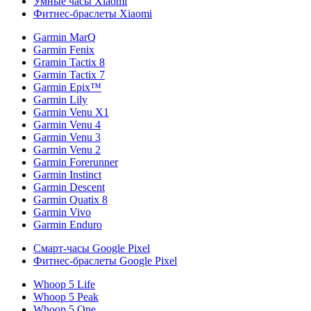
Умные часы Xiaomi
Фитнес-браслеты Xiaomi
Garmin MarQ
Garmin Fenix
Gramin Tactix 8
Garmin Tactix 7
Garmin Epix™
Garmin Lily
Garmin Venu X1
Garmin Venu 4
Garmin Venu 3
Garmin Venu 2
Garmin Forerunner
Garmin Instinct
Garmin Descent
Garmin Quatix 8
Garmin Vivo
Garmin Enduro
Смарт-часы Google Pixel
Фитнес-браслеты Google Pixel
Whoop 5 Life
Whoop 5 Peak
Whoop 5 One