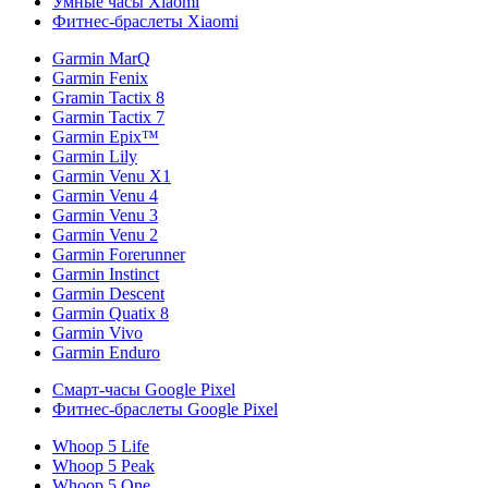
Умные часы Xiaomi
Фитнес-браслеты Xiaomi
Garmin MarQ
Garmin Fenix
Gramin Tactix 8
Garmin Tactix 7
Garmin Epix™
Garmin Lily
Garmin Venu X1
Garmin Venu 4
Garmin Venu 3
Garmin Venu 2
Garmin Forerunner
Garmin Instinct
Garmin Descent
Garmin Quatix 8
Garmin Vivo
Garmin Enduro
Смарт-часы Google Pixel
Фитнес-браслеты Google Pixel
Whoop 5 Life
Whoop 5 Peak
Whoop 5 One