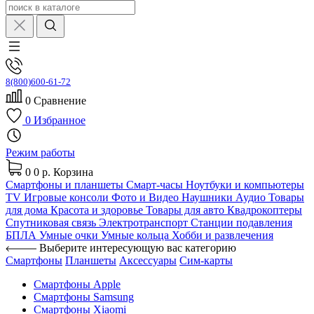
8(800)600-61-72
0
Сравнение
0
Избранное
Режим работы
0
0 р.
Корзина
Смартфоны и планшеты
Смарт-часы
Ноутбуки и компьютеры
TV
Игровые консоли
Фото и Видео
Наушники
Аудио
Товары
для дома
Красота и здоровье
Товары для авто
Квадрокоптеры
Спутниковая связь
Электротранспорт
Станции подавления
БПЛА
Умные очки
Умные кольца
Хобби и развлечения
Выберите интересующую вас категорию
Смартфоны
Планшеты
Аксессуары
Сим-карты
Смартфоны Apple
Смартфоны Samsung
Смартфоны Xiaomi