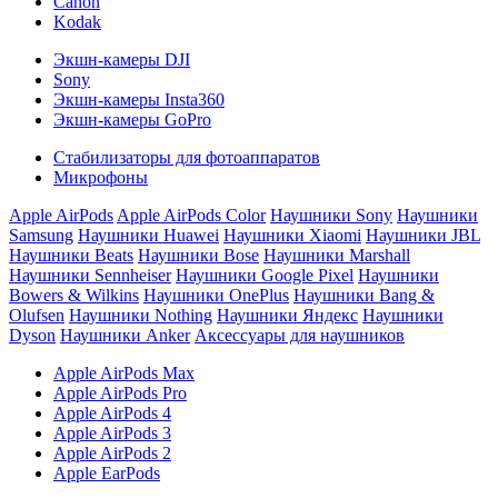
Canon
Kodak
Экшн-камеры DJI
Sony
Экшн-камеры Insta360
Экшн-камеры GoPro
Стабилизаторы для фотоаппаратов
Микрофоны
Apple AirPods
Apple AirPods Color
Наушники Sony
Наушники
Samsung
Наушники Huawei
Наушники Xiaomi
Наушники JBL
Наушники Beats
Наушники Bose
Наушники Marshall
Наушники Sennheiser
Наушники Google Pixel
Наушники
Bowers & Wilkins
Наушники OnePlus
Наушники Bang &
Olufsen
Наушники Nothing
Наушники Яндекс
Наушники
Dyson
Наушники Anker
Аксессуары для наушников
Apple AirPods Max
Apple AirPods Pro
Apple AirPods 4
Apple AirPods 3
Apple AirPods 2
Apple EarPods