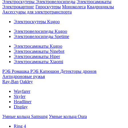
Электроскутеры
Электровелосипеды
Электросамокаты
Электрокартинг
Гироскутеры
Моноколеса
Квадроциклы
Аксессуары для электротранспорта
Электроскутеры Kugoo
Электровелосипеды Kugoo
Электровелосипеды Spetime
Электросамокаты Kugoo
Электросамокаты Ninebot
Электросамокаты Hiper
Электросамокаты Xiaomi
РЭБ Ромашка
РЭБ Капюшон
Детекторы дронов
Антидроновые ружья
Ray-Ban
Oakley
Wayfarer
Skyler
Headliner
Display
Умные кольца Samsung
Умные кольца Oura
Ring 4