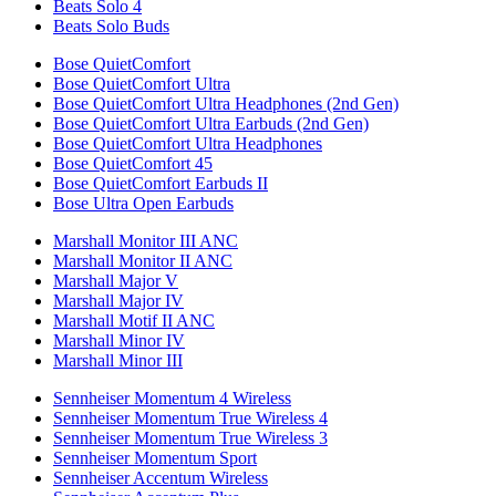
Beats Solo 4
Beats Solo Buds
Bose QuietComfort
Bose QuietComfort Ultra
Bose QuietComfort Ultra Headphones (2nd Gen)
Bose QuietComfort Ultra Earbuds (2nd Gen)
Bose QuietComfort Ultra Headphones
Bose QuietComfort 45
Bose QuietComfort Earbuds II
Bose Ultra Open Earbuds
Marshall Monitor III ANC
Marshall Monitor II ANC
Marshall Major V
Marshall Major IV
Marshall Motif II ANC
Marshall Minor IV
Marshall Minor III
Sennheiser Momentum 4 Wireless
Sennheiser Momentum True Wireless 4
Sennheiser Momentum True Wireless 3
Sennheiser Momentum Sport
Sennheiser Accentum Wireless