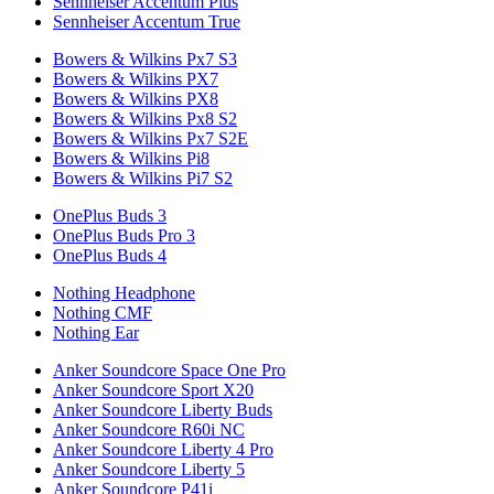
Sennheiser Accentum Plus
Sennheiser Accentum True
Bowers & Wilkins Px7 S3
Bowers & Wilkins PX7
Bowers & Wilkins PX8
Bowers & Wilkins Px8 S2
Bowers & Wilkins Px7 S2E
Bowers & Wilkins Pi8
Bowers & Wilkins Pi7 S2
OnePlus Buds 3
OnePlus Buds Pro 3
OnePlus Buds 4
Nothing Headphone
Nothing CMF
Nothing Ear
Anker Soundcore Space One Pro
Anker Soundcore Sport X20
Anker Soundcore Liberty Buds
Anker Soundcore R60i NC
Anker Soundcore Liberty 4 Pro
Anker Soundcore Liberty 5
Anker Soundcore P41i