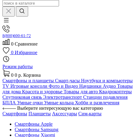
8(800)600-61-72
0
Сравнение
0
Избранное
Режим работы
0
0 р.
Корзина
Смартфоны и планшеты
Смарт-часы
Ноутбуки и компьютеры
TV
Игровые консоли
Фото и Видео
Наушники
Аудио
Товары
для дома
Красота и здоровье
Товары для авто
Квадрокоптеры
Спутниковая связь
Электротранспорт
Станции подавления
БПЛА
Умные очки
Умные кольца
Хобби и развлечения
Выберите интересующую вас категорию
Смартфоны
Планшеты
Аксессуары
Сим-карты
Смартфоны Apple
Смартфоны Samsung
Смартфоны Xiaomi