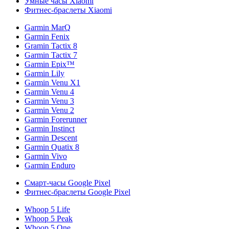
Умные часы Xiaomi
Фитнес-браслеты Xiaomi
Garmin MarQ
Garmin Fenix
Gramin Tactix 8
Garmin Tactix 7
Garmin Epix™
Garmin Lily
Garmin Venu X1
Garmin Venu 4
Garmin Venu 3
Garmin Venu 2
Garmin Forerunner
Garmin Instinct
Garmin Descent
Garmin Quatix 8
Garmin Vivo
Garmin Enduro
Смарт-часы Google Pixel
Фитнес-браслеты Google Pixel
Whoop 5 Life
Whoop 5 Peak
Whoop 5 One