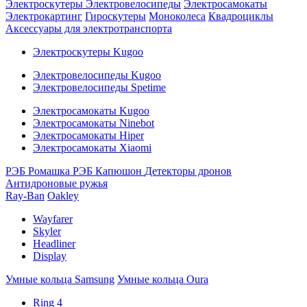
Электроскутеры
Электровелосипеды
Электросамокаты
Электрокартинг
Гироскутеры
Моноколеса
Квадроциклы
Аксессуары для электротранспорта
Электроскутеры Kugoo
Электровелосипеды Kugoo
Электровелосипеды Spetime
Электросамокаты Kugoo
Электросамокаты Ninebot
Электросамокаты Hiper
Электросамокаты Xiaomi
РЭБ Ромашка
РЭБ Капюшон
Детекторы дронов
Антидроновые ружья
Ray-Ban
Oakley
Wayfarer
Skyler
Headliner
Display
Умные кольца Samsung
Умные кольца Oura
Ring 4