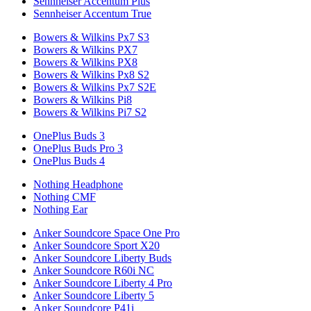
Sennheiser Accentum Plus
Sennheiser Accentum True
Bowers & Wilkins Px7 S3
Bowers & Wilkins PX7
Bowers & Wilkins PX8
Bowers & Wilkins Px8 S2
Bowers & Wilkins Px7 S2E
Bowers & Wilkins Pi8
Bowers & Wilkins Pi7 S2
OnePlus Buds 3
OnePlus Buds Pro 3
OnePlus Buds 4
Nothing Headphone
Nothing CMF
Nothing Ear
Anker Soundcore Space One Pro
Anker Soundcore Sport X20
Anker Soundcore Liberty Buds
Anker Soundcore R60i NC
Anker Soundcore Liberty 4 Pro
Anker Soundcore Liberty 5
Anker Soundcore P41i