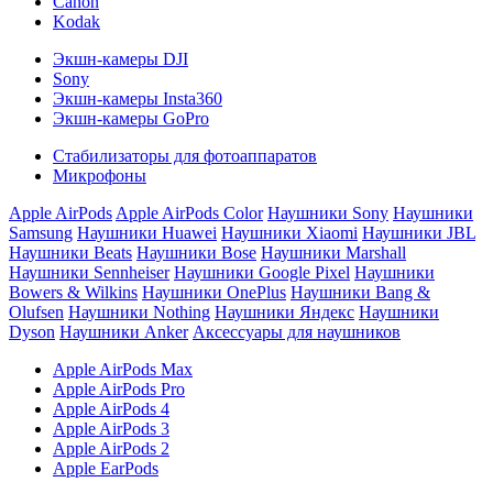
Canon
Kodak
Экшн-камеры DJI
Sony
Экшн-камеры Insta360
Экшн-камеры GoPro
Стабилизаторы для фотоаппаратов
Микрофоны
Apple AirPods
Apple AirPods Color
Наушники Sony
Наушники
Samsung
Наушники Huawei
Наушники Xiaomi
Наушники JBL
Наушники Beats
Наушники Bose
Наушники Marshall
Наушники Sennheiser
Наушники Google Pixel
Наушники
Bowers & Wilkins
Наушники OnePlus
Наушники Bang &
Olufsen
Наушники Nothing
Наушники Яндекс
Наушники
Dyson
Наушники Anker
Аксессуары для наушников
Apple AirPods Max
Apple AirPods Pro
Apple AirPods 4
Apple AirPods 3
Apple AirPods 2
Apple EarPods