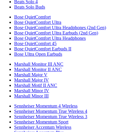
Beats Solo 4
Beats Solo Buds
Bose QuietComfort
Bose QuietComfort Ultra
Bose QuietComfort Ultra Headphones (2nd Gen)
Bose QuietComfort Ultra Earbuds (2nd Gen)
Bose QuietComfort Ultra Headphones
Bose QuietComfort 45
Bose QuietComfort Earbuds II
Bose Ultra Open Earbuds
Marshall Monitor III ANC
Marshall Monitor II ANC
Marshall Major V
Marshall Major IV
Marshall Motif II ANC
Marshall Minor IV
Marshall Minor III
Sennheiser Momentum 4 Wireless
Sennheiser Momentum True Wireless 4
Sennheiser Momentum True Wireless 3
Sennheiser Momentum Sport
Sennheiser Accentum Wireless